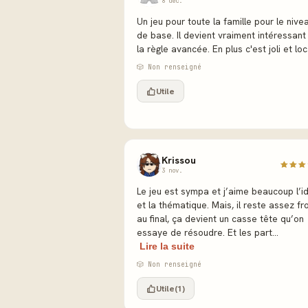
8 déc.
Un jeu pour toute la famille pour le nive
de base. Il devient vraiment intéressant
la règle avancée. En plus c'est joli et loc
🎲 Non renseigné
Utile
Krissou
3 nov.
Le jeu est sympa et j’aime beaucoup l’i
et la thématique. Mais, il reste assez fr
au final, ça devient un casse tête qu’on
essaye de résoudre. Et les part...
Lire la suite
🎲 Non renseigné
Utile
(1)