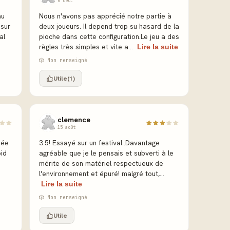
6 déc.
au
Nous n'avons pas apprécié notre partie à
 sur
deux joueurs. Il depend trop su hasard de la
al
pioche dans cette configuration.Le jeu a des
règles très simples et vite a...
Lire la suite
🎲 Non renseigné
Utile
(1)
clemence
15 août
dée
3.5! Essayé sur un festival..Davantage
oid
agréable que je le pensais et subverti à le
mérite de son matériel respectueux de
l'environnement et épuré! malgré tout,...
Lire la suite
🎲 Non renseigné
Utile