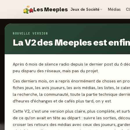
Les Meeples
Jeux de Société
Médias
C
NOUVELLE VERSION
Jeux
/
Biomos
La V2 des Meeples est enfin 
2023
·
SUBVE
B
Après 6 mois de silence radio depuis le dernier post du 6 d
peu disparu des réseaux, mais pas du projet.
Ces derniers mois, on a repris énormément de choses en prof
1-4 joueurs
fiches jeux, les avis joueurs, les avis médias, les listes, le cal
la recherche, la communauté, toute la partie technique derri
d'heures d'échanges et de cafés plus tard, on y est.
J'ai jo
Cette V2, c'est une version plus claire, plus complète, et sur
de ce qu'on avait en tête au départ : suivre les sorties, décou
croiser les retours des médias avec ceux des joueurs, garde