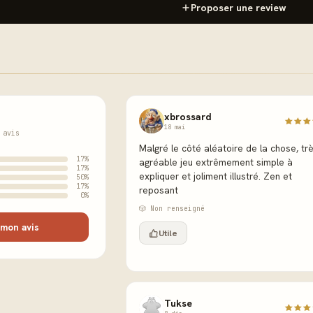
Proposer une review
xbrossard
18 mai
 avis
Malgré le côté aléatoire de la chose, tr
17%
agréable jeu extrêmement simple à
17%
expliquer et joliment illustré. Zen et
50%
17%
reposant
0%
🎲 Non renseigné
mon avis
Utile
Tukse