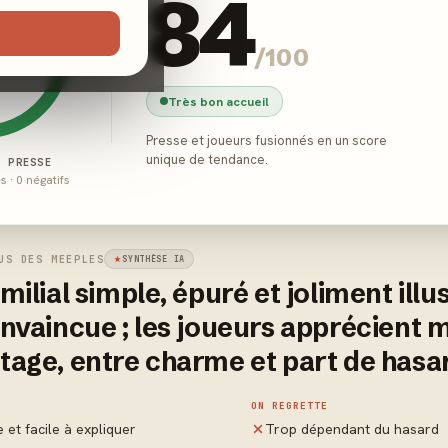
84
/100
Très bon accueil
Presse et joueurs fusionnés en un score
unique de tendance.
E PRESSE
és · 0 négatifs
US DES MEEPLES
SYNTHÈSE IA
milial simple, épuré et joliment illu
onvaincue ; les joueurs apprécient 
tage, entre charme et part de hasa
ON REGRETTE
 et facile à expliquer
Trop dépendant du hasard