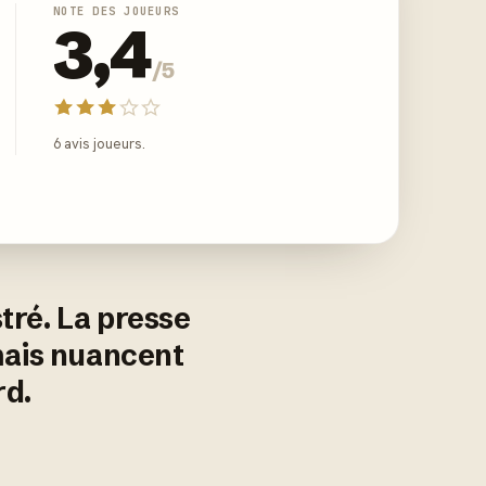
NOTE DES JOUEURS
3,4
/5
6 avis joueurs.
stré. La presse
mais nuancent
rd.