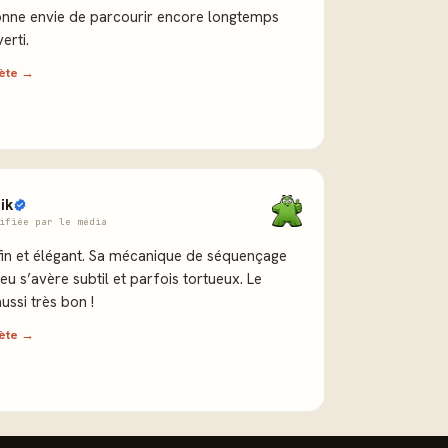
donne envie de parcourir encore longtemps
erti.
lète →
ik
ifiée par le média
fin et élégant. Sa mécanique de séquençage
 jeu s’avère subtil et parfois tortueux. Le
ssi très bon !
lète →