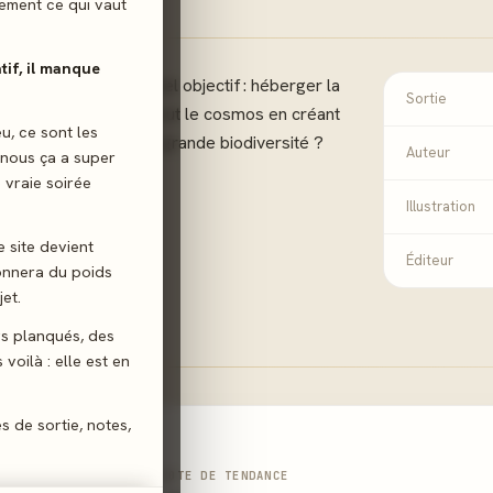
ilement ce qui vaut
atif, il manque
te avec un grand et bel objectif : héberger la
Sortie
gagner le respect de tout le cosmos en créant
eu, ce sont les
uflants avec la plus grande biodiversité ?
Auteur
 nous ça a super
 vraie soirée
Construction
Illustration
e site devient
Éditeur
donnera du poids
et.
gs planqués, des
voilà : elle est en
es de sortie, notes,
NOTE DE TENDANCE