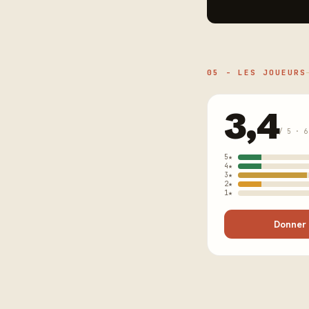
05 - LES JOUEURS
3,4
/ 5 · 6
5★
4★
3★
2★
1★
Donner 