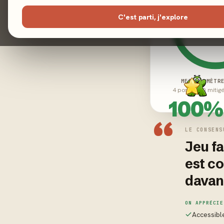
C'est parti, j'explore
MEEPLE-MÈTR
4 positifs · 0 mitig
100%
“
LE CONSENS
Jeu fa
est c
davan
ON APPRÉCIE
Accessible