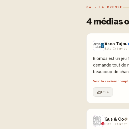
04 - LA PRESSE
4 médias o
Akoa Tujou
Site Internet 
Biomos est un jeu f
demande tout de m
beaucoup de chan
Voir la review comp
Utile
Gus & Co
Site Internet 