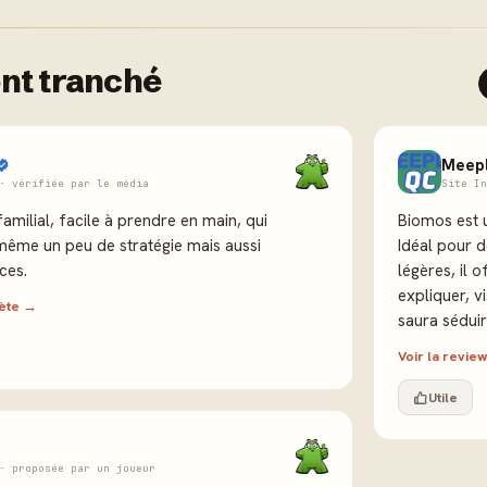
nt tranché
Meep
· vérifiée par le média
Site In
amilial, facile à prendre en main, qui
Biomos est u
ême un peu de stratégie mais aussi
Idéal pour d
ces.
légères, il 
expliquer, vi
lète →
saura séduir
Voir la revi
Utile
· proposée par un joueur