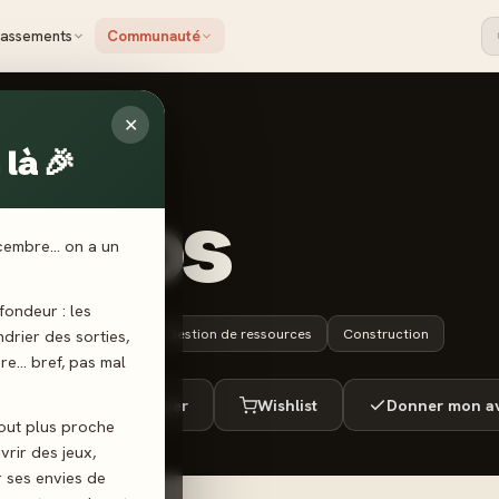
lassements
Communauté
✕
là 🎉
RTI
iomos
écembre… on a un
ondeur : les
8 ans+
20 min
Gestion de ressources
Construction
endrier des sorties,
ère… bref, pas mal
ué
Envie de jouer
Wishlist
Donner mon av
tout plus proche
vrir des jeux,
r ses envies de