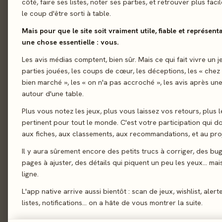
côté, faire ses listes, noter ses parties, et retrouver plus fac
le coup d'être sorti à table.
01 - LE JEU
Le jeu
01
Mais pour que le site soit vraiment utile, fiable et représent
Tu es une jeune planè
Le verdict
02
une chose essentielle : vous.
vie ! Réussiras-tu à 
On en discute
Les avis médias comptent, bien sûr. Mais ce qui fait vivre un j
03
des paysages épousto
parties jouées, les coups de cœur, les déceptions, les « chez
La presse
04
bien marché », les « on n'a pas accroché », les avis après une
Gestion de ressources
autour d'une table.
Les joueurs
05
Plus vous notez les jeux, plus vous laissez vos retours, plus l
Acheter
06
pertinent pour tout le monde. C'est votre participation qui 
Similaires
07
aux fiches, aux classements, aux recommandations, et au proj
Il y aura sûrement encore des petits trucs à corriger, des bu
pages à ajuster, des détails qui piquent un peu les yeux… mais 
02 - LE VERDICT
ligne.
L'app native arrive aussi bientôt : scan de jeux, wishlist, alert
listes, notifications… on a hâte de vous montrer la suite.