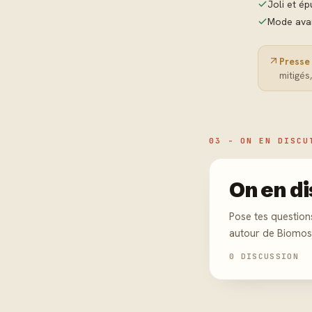
Joli et ép
Mode ava
Presse 
mitigés
03 - ON EN DISCU
On en di
Pose tes question
autour de Biomos
0 DISCUSSION