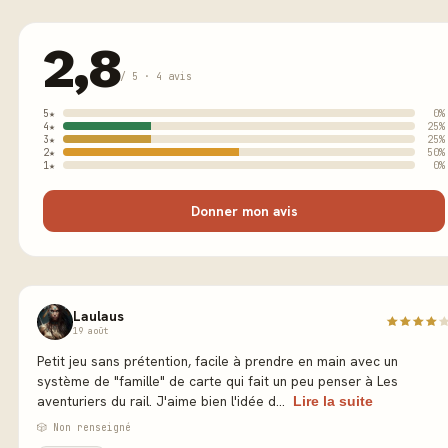
2,8
/ 5 · 4 avis
5★
0%
4★
25%
3★
25%
2★
50%
1★
0%
Donner mon avis
Laulaus
19 août
Petit jeu sans prétention, facile à prendre en main avec un
système de "famille" de carte qui fait un peu penser à Les
aventuriers du rail. J'aime bien l'idée d...
Lire la suite
🎲 Non renseigné