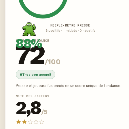
MEEPLE-MÈTRE PRESSE
3 positifs · 1 mitigés · 0 négatifs
88%
NOTE DE TENDANCE
72
/100
Très bon accueil
Presse et joueurs fusionnés en un score unique de tendance.
NOTE DES JOUEURS
2,8
/5