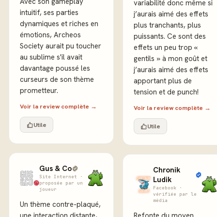
Avec son gameplay
variabilité donc même si
intuitif, ses parties
j’aurais aimé des effets
dynamiques et riches en
plus tranchants, plus
émotions, Archeos
puissants. Ce sont des
Society aurait pu toucher
effets un peu trop «
au sublime s'il avait
gentils » à mon goût et
davantage poussé les
j’aurais aimé des effets
curseurs de son thème
apportant plus de
prometteur.
tension et de punch!
Voir la review complète →
Voir la review complète →
Utile
Utile
Gus & Co
Chronik
Site Internet ·
Ludik
proposée par un
Facebook ·
joueur
vérifiée par le
média
Un thème contre-plaqué,
une interaction distante,
Refonte du moyen