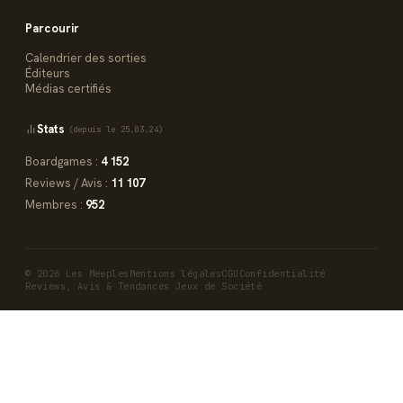
Parcourir
Calendrier des sorties
Éditeurs
Médias certifiés
Stats
(depuis le 25.03.24)
Boardgames :
4 152
Reviews / Avis :
11 107
Membres :
952
© 2026 Les Meeples
Mentions légales
CGU
Confidentialité
Reviews, Avis & Tendances Jeux de Société