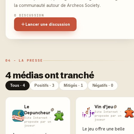
la communauté autour de Archeos Society.
0 DISCUSSION
Lancer une discussion
04 - LA PRESSE
4 médias ont tranché
Tous · 4
Positifs · 3
Mitigés · 1
Négatifs · 0
Le
Vin d'jeu
Depuncheur
Site Internet ·
proposée par un
Site Internet ·
joueur
proposée par un
joueur
Le jeu offre une belle