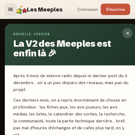
Les Meeples
Connexion
S'inscrire
✕
NOUVELLE VERSION
Jeux
/
Archeos Society
La V2 des Meeples est
enfin là 🎉
2023
·
SPACE COWBOYS
Archeos Society
Après 6 mois de silence radio depuis le dernier post du 6
décembre… on a un peu disparu des réseaux, mais pas du
projet.
2-6 joueurs
12 ans+
45 min
Collection
Draft
Ces derniers mois, on a repris énormément de choses en
Exploration
profondeur : les fiches jeux, les avis joueurs, les avis
médias, les listes, le calendrier des sorties, la recherche,
la communauté, toute la partie technique derrière… bref,
J'ai joué
Envie de jouer
Wishlist
pas mal d'heures d'échanges et de cafés plus tard, on y
est.