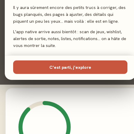
Sortie
9 juin 202
Il y aura sûrement encore des petits trucs à corriger, des
bugs planqués, des pages à ajuster, des détails qui
Auteur
Paolo Mor
piquent un peu les yeux… mais voilà : elle est en ligne.
L'app native arrive aussi bientôt : scan de jeux, wishlist,
Illustration
John McCambridg
alertes de sortie, notes, listes, notifications… on a hâte de
vous montrer la suite.
Éditeur
Space Cowboy
C'est parti, j'explore
02 - LE VERDICT