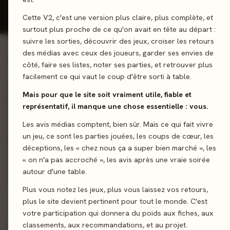
Donner mon avis
Cette V2, c'est une version plus claire, plus complète, et
surtout plus proche de ce qu'on avait en tête au départ :
suivre les sorties, découvrir des jeux, croiser les retours
des médias avec ceux des joueurs, garder ses envies de
01 - LE JEU
côté, faire ses listes, noter ses parties, et retrouver plus
facilement ce qui vaut le coup d'être sorti à table.
Archeos Society est un jeu d'expédition où vous devrez cumu
Mais pour que le site soit vraiment utile, fiable et
les découvertes tout en surveillant l'avancée de vos concurre
représentatif, il manque une chose essentielle : vous.
pour l'emporter ! Les sites d'excavation dégagés regorgent
d'artefacts et autres trésors. Vous devrez former de petites 
Les avis médias comptent, bien sûr. Mais ce qui fait vivre
un jeu, ce sont les parties jouées, les coups de cœur, les
grandes équipes pour de courtes ou longues recherches. A v
déceptions, les « chez nous ça a super bien marché », les
de choisir soigneusement votre chef et la taille de votre
« on n'a pas accroché », les avis après une vraie soirée
expédition pour rafler le plus de trésors au nez et à la barbe 
autour d'une table.
vos adversaires !
Plus vous notez les jeux, plus vous laissez vos retours,
plus le site devient pertinent pour tout le monde. C'est
Collection
Draft
Exploration
votre participation qui donnera du poids aux fiches, aux
classements, aux recommandations, et au projet.