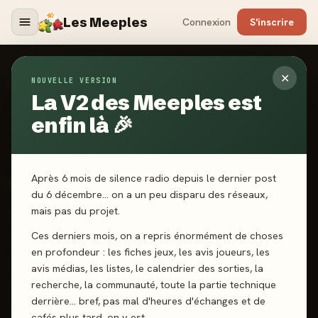
Les Meeples
Connexion
S'inscrire
✕
NOUVELLE VERSION
Jeux
/
Aquarium Logic
La V2 des Meeples est
enfin là 🎉
2022
·
DJECO
Aquarium Logic
Après 6 mois de silence radio depuis le dernier post
du 6 décembre… on a un peu disparu des réseaux,
mais pas du projet.
1 joueurs
7 ans+
15 min
Solo
Logique
Ces derniers mois, on a repris énormément de choses
en profondeur : les fiches jeux, les avis joueurs, les
J'ai joué
Envie de jouer
Wishlist
avis médias, les listes, le calendrier des sorties, la
recherche, la communauté, toute la partie technique
Donner mon avis
derrière… bref, pas mal d'heures d'échanges et de
cafés plus tard, on y est.