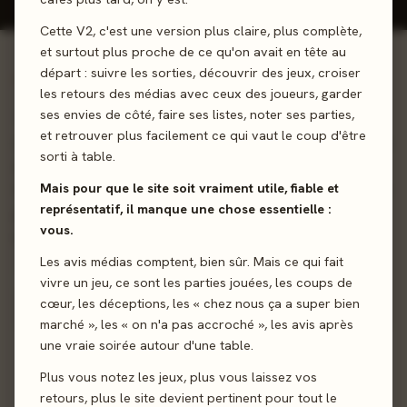
Cette V2, c'est une version plus claire, plus complète,
et surtout plus proche de ce qu'on avait en tête au
départ : suivre les sorties, découvrir des jeux, croiser
01 - LE JEU
les retours des médias avec ceux des joueurs, garder
ses envies de côté, faire ses listes, noter ses parties,
Trouverez-vous le trésor? Les poissons sont à la
et retrouver plus facilement ce qui vaut le coup d'être
recherche du trésor caché. Aidez-les à se frayer un chemin
sorti à table.
à travers l'aquarium pour le retrouver. 30 défis à réaliser.
Mais pour que le site soit vraiment utile, fiable et
Peut se jouer seul ou en coopération. 3 niveaux de difficulté
représentatif, il manque une chose essentielle :
pour progresser à son rythme. Développe la patience et la
vous.
logique. Les solutions des défis sont fournies.
Les avis médias comptent, bien sûr. Mais ce qui fait
Solo
vivre un jeu, ce sont les parties jouées, les coups de
Logique
cœur, les déceptions, les « chez nous ça a super bien
marché », les « on n'a pas accroché », les avis après
Sortie
une vraie soirée autour d'une table.
16 mars 2022
Plus vous notez les jeux, plus vous laissez vos
Auteur
Sébastien Decad
retours, plus le site devient pertinent pour tout le