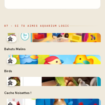
07 - SI TU AIMES AQUARIUM LOGIC
-
Bahuts Malins
-
Birds
-
Cache Noisettes !
-