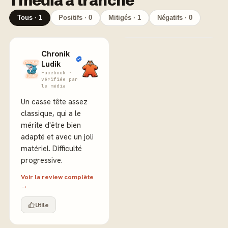
1 média a tranché
Tous · 1
Positifs · 0
Mitigés · 1
Négatifs · 0
Chronik
Ludik
Facebook ·
vérifiée par
le média
Un casse tête assez
classique, qui a le
mérite d'être bien
adapté et avec un joli
matériel. Difficulté
progressive.
Voir la review complète
→
Utile