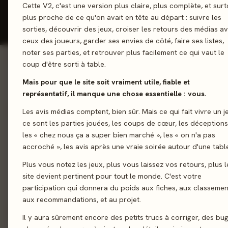
Cette V2, c'est une version plus claire, plus complète, et surt
Badges
plus proche de ce qu'on avait en tête au départ : suivre les
📋
Ma
Statistiques
&
collection
sorties, découvrir des jeux, croiser les retours des médias a
Listes
objectifs
ceux des joueurs, garder ses envies de côté, faire ses listes,
noter ses parties, et retrouver plus facilement ce qui vaut le
coup d'être sorti à table.
0
9
jeux joués
avis donnés
ACTIVITÉ 30 JOURS
Mais pour que le site soit vraiment utile, fiable et
1 jour
🔥
Série de connexion
représentatif, il manque une chose essentielle : vous.
Les avis médias comptent, bien sûr. Mais ce qui fait vivre un j
ce sont les parties jouées, les coups de cœur, les déceptions
CLASSEMENT GÉNÉRAL
ACCORD AVEC LA PRESSE
les « chez nous ça a super bien marché », les « on n'a pas
#32
91%
accroché », les avis après une vraie soirée autour d'une tabl
/ 952
Plus vous notez les jeux, plus vous laissez vos retours, plus l
Top
3%
de la communauté.
Tu notes
comme la presse
.
site devient pertinent pour tout le monde. C'est votre
Classement d'après ton
participation qui donnera du poids aux fiches, aux classemen
nombre d'avis publiés
.
aux recommandations, et au projet.
Il y aura sûrement encore des petits trucs à corriger, des bu