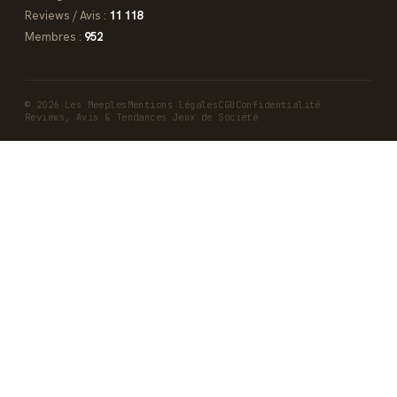
Reviews / Avis :
11 118
Membres :
952
© 2026 Les Meeples
Mentions légales
CGU
Confidentialité
Reviews, Avis & Tendances Jeux de Société