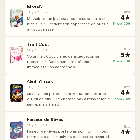
Mozaïk
Note
il y a 1 jour
4★
Mozaïk est un jeu beaucoup plus social qu’il
n’en a l’air. Derrière son apparence de puzzle
Presse 100%
artistique asse...
Trait Cool
Note
il y a 1 jour
5★
Voilà Trait Cool, un jeu dans lequel on se
plonge très facilement. L’expérience est
Presse 100%
immédiate : on accroche vi...
Skull Queen
Note
il y a 1 jour
4★
Skull Queen propose une variation mesurée
du jeu de plis. Il ne cherche pas à réinventer le
Presse 25%
genre, mais à en d...
Faiseur de Rêves
il y a 1 jour
Note
4★
Faiseur de Rêves porte bien son nom : il nous
emmène dans un univers qui laisse songeur et