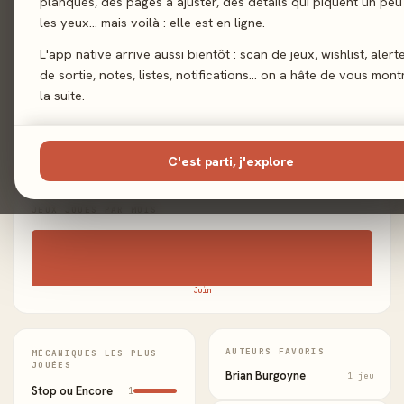
planqués, des pages à ajuster, des détails qui piquent un peu
BADGES DÉBLOQUÉS
les yeux… mais voilà : elle est en ligne.
L'app native arrive aussi bientôt : scan de jeux, wishlist, alert
de sortie, notes, listes, notifications… on a hâte de vous mont
Joueur familial
Joueur expert
Collectionneur
Fidèle à un
de mécaniques
auteur
la suite.
Fan d'un
illustrateur
C'est parti, j'explore
JEUX JOUÉS PAR MOIS
Juin
AUTEURS FAVORIS
MÉCANIQUES LES PLUS
JOUÉES
Brian Burgoyne
1 jeu
Stop ou Encore
1