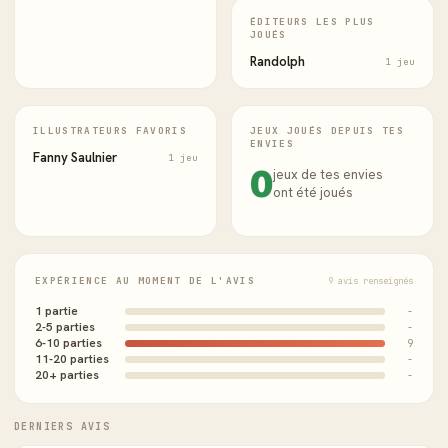
ÉDITEURS LES PLUS
JOUÉS
Randolph
1 jeu
ILLUSTRATEURS FAVORIS
JEUX JOUÉS DEPUIS TES
ENVIES
Fanny Saulnier
1 jeu
0
jeux de tes envies
ont été joués
EXPÉRIENCE AU MOMENT DE L'AVIS
9 avis renseignés
1 partie
-
2-5 parties
-
6-10 parties
9
11-20 parties
-
20+ parties
-
DERNIERS AVIS