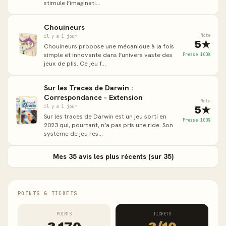
stimule l’imaginati...
Chouineurs
Note
il y a 1 jour
5★
Chouineurs propose une mécanique à la fois
simple et innovante dans l’univers vaste des
Presse 100%
jeux de plis. Ce jeu f...
Sur les Traces de Darwin :
Correspondance - Extension
Note
5★
il y a 1 jour
Sur les traces de Darwin est un jeu sorti en
Presse 100%
2023 qui, pourtant, n’a pas pris une ride. Son
système de jeu res...
Mes 35 avis les plus récents (sur 35)
POINTS & TICKETS
POINTS
TICKETS