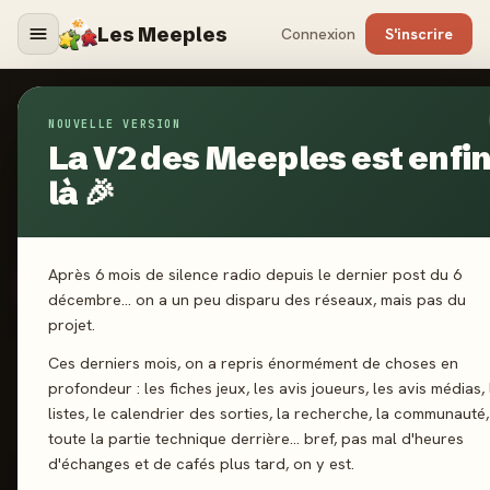
Les Meeples
Connexion
S'inscrire
Alexandre Undecent
NOUVELLE VERSION
La V2 des Meeples est enfi
Membre depuis le 30 mai 2025 · 1 an
là 🎉
0
abonné
0
abonnement
🧩
🥇
Niv. 6 · Connaisseur
Ligue Or
980 XP → Stratège
Après 6 mois de silence radio depuis le dernier post du 6
1
35
4,5★
#32
3 170
décembre… on a un peu disparu des réseaux, mais pas du
projet.
JEUX JOUÉS
AVIS DONNÉS
MA MOYENNE
CLASSEMENT
POINTS
Ces derniers mois, on a repris énormément de choses en
RANG MEEPLE-MÈTRE
Top 100
profondeur : les fiches jeux, les avis joueurs, les avis médias, 
listes, le calendrier des sorties, la recherche, la communauté,
Top 3% communauté
toute la partie technique derrière… bref, pas mal d'heures
d'échanges et de cafés plus tard, on y est.