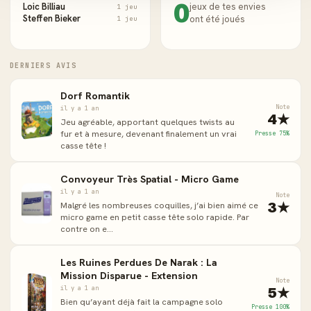
0
Loic Billiau
jeux de tes envies
1 jeu
Steffen Bieker
ont été joués
1 jeu
DERNIERS AVIS
Dorf Romantik
Note
il y a 1 an
4★
Jeu agréable, apportant quelques twists au
fur et à mesure, devenant finalement un vrai
Presse 75%
casse tête !
Convoyeur Très Spatial - Micro Game
il y a 1 an
Note
3★
Malgré les nombreuses coquilles, j’ai bien aimé ce
micro game en petit casse tête solo rapide. Par
contre on e...
Les Ruines Perdues De Narak : La
Mission Disparue - Extension
Note
5★
il y a 1 an
Bien qu’ayant déjà fait la campagne solo
Presse 100%