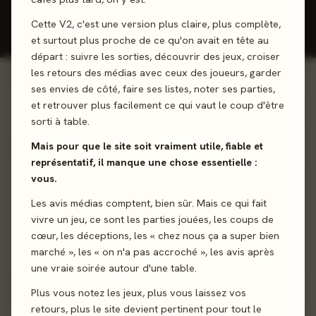
Cette V2, c'est une version plus claire, plus complète,
📋
Ma
Badges &
Statistiques
collection
objectifs
et surtout plus proche de ce qu'on avait en tête au
Listes
départ : suivre les sorties, découvrir des jeux, croiser
les retours des médias avec ceux des joueurs, garder
ses envies de côté, faire ses listes, noter ses parties,
0
0
jeux joués
avis donnés
et retrouver plus facilement ce qui vaut le coup d'être
ACTIVITÉ 30 JOURS
0 jour
sorti à table.
Série de connexion
Mais pour que le site soit vraiment utile, fiable et
représentatif, il manque une chose essentielle :
CLASSEMENT GÉNÉRAL
ACCORD AVEC LA PRESSE
vous.
#78
88%
Les avis médias comptent, bien sûr. Mais ce qui fait
/ 952
vivre un jeu, ce sont les parties jouées, les coups de
cœur, les déceptions, les « chez nous ça a super bien
Top
8%
de la communauté.
Tu notes
comme la presse
.
marché », les « on n'a pas accroché », les avis après
Classement d'après ton
nombre d'avis publiés
.
une vraie soirée autour d'une table.
Plus vous notez les jeux, plus vous laissez vos
retours, plus le site devient pertinent pour tout le
BADGES DÉBLOQUÉS