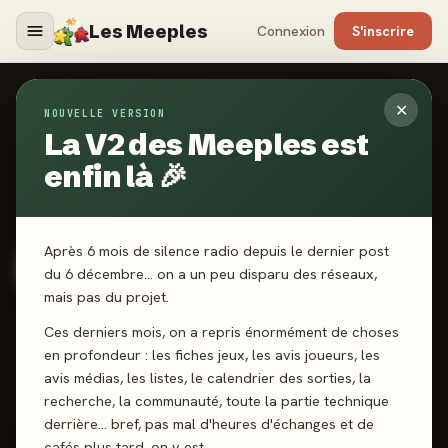
Les Meeples
Connexion
S'inscrire
✕
Boliviana
NOUVELLE VERSION
La V2 des Meeples est
Membre depuis le 2 novembre 2024 · 1 an
enfin là 🎉
0
abonné
0
abonnement
🎯
Niv. 4 · Habitué de la table
🥉
Ligue Bronze
505 XP → Ludophile
Après 6 mois de silence radio depuis le dernier post
du 6 décembre… on a un peu disparu des réseaux,
1
12
4,3★
#78
195
mais pas du projet.
JEUX JOUÉS
AVIS DONNÉS
MA MOYENNE
CLASSEMENT
POINTS
Ces derniers mois, on a repris énormément de choses
RANG MEEPLE-MÈTRE
en profondeur : les fiches jeux, les avis joueurs, les
Top 100
avis médias, les listes, le calendrier des sorties, la
recherche, la communauté, toute la partie technique
Top 8% communauté
derrière… bref, pas mal d'heures d'échanges et de
cafés plus tard, on y est.