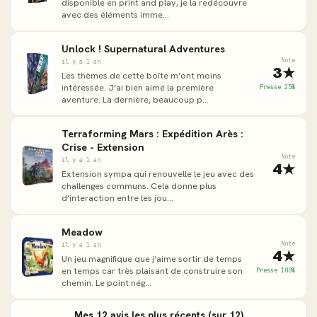
disponible en print and play, je la redécouvre
avec des éléments imme...
Unlock ! Supernatural Adventures
Note
il y a 1 an
3★
Les thèmes de cette boîte m’ont moins
intéressée. J’ai bien aimé la première
Presse 25%
aventure. La dernière, beaucoup p...
Terraforming Mars : Expédition Arès :
Crise - Extension
Note
il y a 1 an
4★
Extension sympa qui renouvelle le jeu avec des
challenges communs. Cela donne plus
d’interaction entre les jou...
Meadow
Note
il y a 1 an
4★
Un jeu magnifique que j’aime sortir de temps
en temps car très plaisant de construire son
Presse 100%
chemin. Le point nég...
Mes 12 avis les plus récents (sur 12)