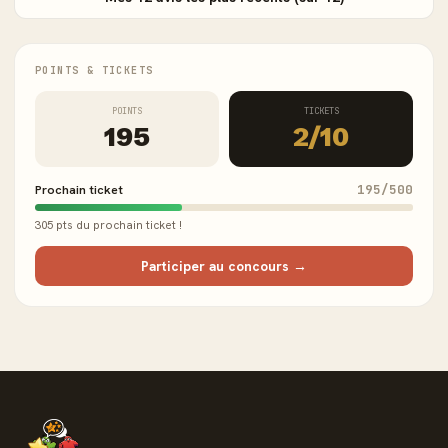
POINTS & TICKETS
POINTS
TICKETS
195
2/10
Prochain ticket
195/500
305 pts du prochain ticket !
Participer au concours →