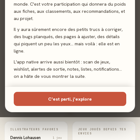
monde. C'est votre participation qui donnera du poids
aux fiches, aux classements, aux recommandations, et
au projet.
Joueur familial
Joueur expert
Collectionneur
Fidèle à un
de mécaniques
auteur
Il y aura sûrement encore des petits trucs à corriger,
des bugs planqués, des pages à ajuster, des détails
qui piquent un peu les yeux… mais voilà : elle est en
Fan d'un
illustrateur
ligne.
L'app native arrive aussi bientôt : scan de jeux,
wishlist, alertes de sortie, notes, listes, notifications…
AUTEURS FAVORIS
MÉCANIQUES LES PLUS
JOUÉES
on a hâte de vous montrer la suite.
Mathias Wigge
1 jeu
Pose de tuiles
1
Collection
1
Gestion de Main
1
ÉDITEURS LES PLUS
C'est parti, j'explore
JOUÉS
Super Meeple
1 jeu
ILLUSTRATEURS FAVORIS
JEUX JOUÉS DEPUIS TES
ENVIES
Dennis Lohausen
1 jeu