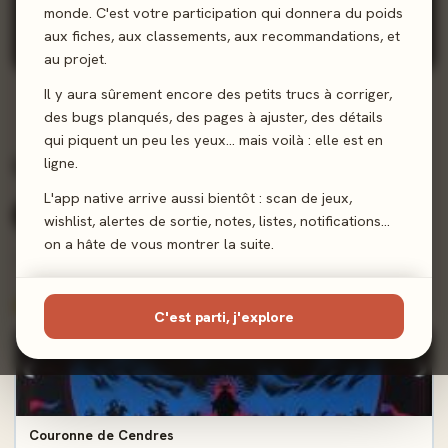
monde. C'est votre participation qui donnera du poids
2025 · EXPERT · 1-4 J
Couronne de Cendres
aux fiches, aux classements, aux recommandations, et
au projet.
Il y aura sûrement encore des petits trucs à corriger,
des bugs planqués, des pages à ajuster, des détails
qui piquent un peu les yeux… mais voilà : elle est en
Ludographie complète
ligne.
1 jeux
L'app native arrive aussi bientôt : scan de jeux,
Tous (1)
Expert (1)
wishlist, alertes de sortie, notes, listes, notifications…
on a hâte de vous montrer la suite.
Score presse
Note joueurs
Récents
A-Z
TRIER :
INCONTOURNABLES ≥ 90%
C'est parti, j'explore
co-signé
100%
Couronne de Cendres