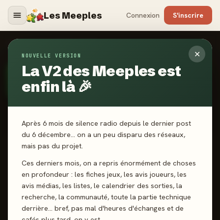
Les Meeples
Connexion
S'inscrire
ILLUSTRATEURS
›
RAFAEL NOBRE
✕
NOUVELLE VERSION
La V2 des Meeples est
ILLUSTRATEUR
· DEPUIS 2025
RN
Rafael Nobre
enfin là 🎉
Après 6 mois de silence radio depuis le dernier post
du 6 décembre… on a un peu disparu des réseaux,
mais pas du projet.
SCORE CATALOGUE
-
Ces derniers mois, on a repris énormément de choses
en profondeur : les fiches jeux, les avis joueurs, les
avis médias, les listes, le calendrier des sorties, la
Pas encore noté · 1 jeux notés
recherche, la communauté, toute la partie technique
derrière… bref, pas mal d'heures d'échanges et de
cafés plus tard, on y est.