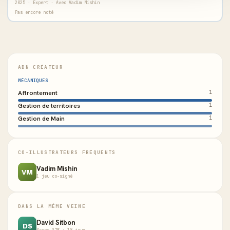
2025 · Expert · Avec Vadim Mishin
Pas encore noté
ADN CRÉATEUR
MÉCANIQUES
Affrontement
1
Gestion de territoires
1
Gestion de Main
1
CO-ILLUSTRATEURS FRÉQUENTS
Vadim Mishin
VM
1 jeu co-signé
DANS LA MÊME VEINE
David Sitbon
DS