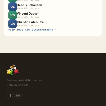
Score 97% · 18 jeux
Dennis Lohausen
DL
Score 95% · 26 jeux
Vincent Dutrait
VD
Score 93% · 54 jeux
Christine Alcouffe
CA
Score 91% · 30 jeux
Voir tous les illustrateurs →
Reviews, Avis & Tendances
Jeux de Société