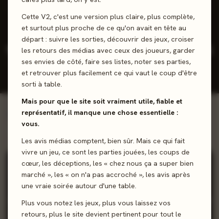
1 positifs
0 neutres
0 négatifs
Cette V2, c'est une version plus claire, plus complète,
et surtout plus proche de ce qu'on avait en tête au
départ : suivre les sorties, découvrir des jeux, croiser
1
1
-
2025
les retours des médias avec ceux des joueurs, garder
ses envies de côté, faire ses listes, noter ses parties,
JEUX CONÇUS
REVIEWS
NOTE
DERNIÈRE
PRESSE
JOUEURS
SORTIE
et retrouver plus facilement ce qui vaut le coup d'être
MOY.
sorti à table.
Mais pour que le site soit vraiment utile, fiable et
représentatif, il manque une chose essentielle :
Voir la ludographie →
INCONTOURNABLES
vous.
Œuvres majeures
Les avis médias comptent, bien sûr. Mais ce qui fait
vivre un jeu, ce sont les parties jouées, les coups de
100%
cœur, les déceptions, les « chez nous ça a super bien
marché », les « on n'a pas accroché », les avis après
une vraie soirée autour d'une table.
Plus vous notez les jeux, plus vous laissez vos
retours, plus le site devient pertinent pour tout le