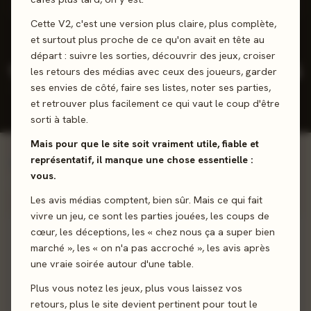
1 positifs
0 neutres
0 négatifs
Cette V2, c'est une version plus claire, plus complète,
et surtout plus proche de ce qu'on avait en tête au
départ : suivre les sorties, découvrir des jeux, croiser
1
7
3,8
2025
les retours des médias avec ceux des joueurs, garder
/5
ses envies de côté, faire ses listes, noter ses parties,
JEUX CONÇUS
REVIEWS
NOTE
DERNIÈRE
PRESSE
JOUEURS
SORTIE
et retrouver plus facilement ce qui vaut le coup d'être
MOY.
sorti à table.
Mais pour que le site soit vraiment utile, fiable et
représentatif, il manque une chose essentielle :
Voir la ludographie →
INCONTOURNABLES
vous.
Œuvres majeures
Les avis médias comptent, bien sûr. Mais ce qui fait
vivre un jeu, ce sont les parties jouées, les coups de
71%
cœur, les déceptions, les « chez nous ça a super bien
marché », les « on n'a pas accroché », les avis après
une vraie soirée autour d'une table.
Plus vous notez les jeux, plus vous laissez vos
retours, plus le site devient pertinent pour tout le
2025 · EXPERT · 1-5 J