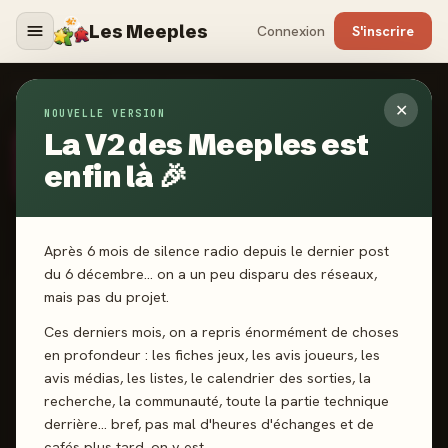
Les Meeples
Connexion
S'inscrire
ILLUSTRATEURS
›
MARLIES BARENDS
✕
NOUVELLE VERSION
La V2 des Meeples est
ILLUSTRATEUR
· DEPUIS 2025
MB
Marlies Barends
enfin là 🎉
Après 6 mois de silence radio depuis le dernier post
du 6 décembre… on a un peu disparu des réseaux,
mais pas du projet.
SCORE CATALOGUE
-
Ces derniers mois, on a repris énormément de choses
en profondeur : les fiches jeux, les avis joueurs, les
avis médias, les listes, le calendrier des sorties, la
Pas encore noté · 1 jeux notés
recherche, la communauté, toute la partie technique
derrière… bref, pas mal d'heures d'échanges et de
cafés plus tard, on y est.