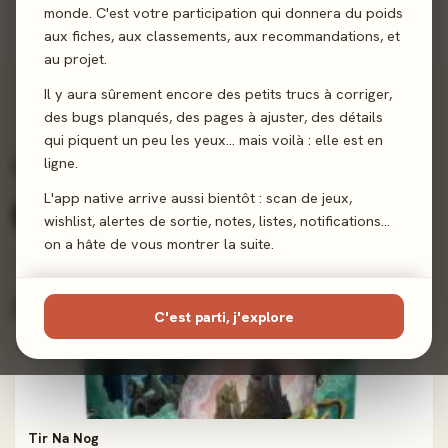
monde. C'est votre participation qui donnera du poids
Tir Na Nog
aux fiches, aux classements, aux recommandations, et
3,8/5
· 12 avis joueurs
au projet.
Il y aura sûrement encore des petits trucs à corriger,
des bugs planqués, des pages à ajuster, des détails
qui piquent un peu les yeux… mais voilà : elle est en
Ludographie complète
ligne.
1 jeux
L'app native arrive aussi bientôt : scan de jeux,
Tous (1)
Expert (1)
wishlist, alertes de sortie, notes, listes, notifications…
on a hâte de vous montrer la suite.
Score presse
Note joueurs
Récents
A-Z
TRIER :
RECOMMANDÉS 70–89%
C'est parti, j'explore
co-signé
71%
Tir Na Nog