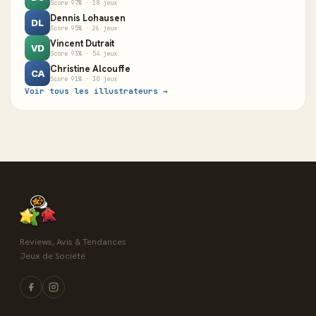
Score 97% · 18 jeux
Dennis Lohausen
DL
Score 95% · 26 jeux
Vincent Dutrait
VD
Score 93% · 54 jeux
Christine Alcouffe
CA
Score 91% · 30 jeux
Voir tous les illustrateurs →
Reviews, Avis & Tendances
Jeux de Société