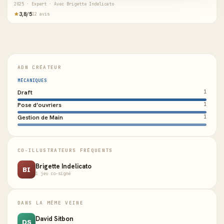
2025 · Expert · Avec Brigette Indelicato
3,8/5
12 avis
ADN CRÉATEUR
MÉCANIQUES
Draft
1
Pose d’ouvriers
1
Gestion de Main
1
CO-ILLUSTRATEURS FRÉQUENTS
Brigette Indelicato
BI
1 jeu co-signé
DANS LA MÊME VEINE
David Sitbon
DS