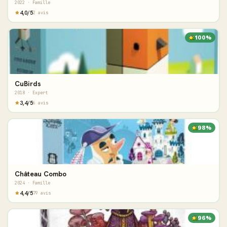
2022 · Famille
4,0/5
2 avis
100%
CuBirds
2018 · Expert
3,4/5
6 avis
98%
Château Combo
2024 · Famille
4,4/5
79 avis
96%