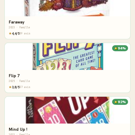
Faraway
2023 · Famille
4,4/5
39 avis
94%
Flip 7
2025 · Famille
3,8/5
37 avis
92%
Mind Up !
2023 · Famille