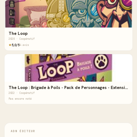
The Loop
2020 · Coopératif
5,0/5
4 avis
The Loop : Brigade à Poils - Pack de Personnages - Extension
2022 · Coopératif
Pas encore noté
ADN ÉDITEUR