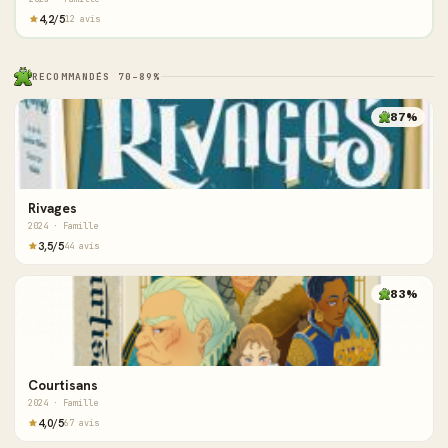
4,2/5
12 avis
RECOMMANDÉS 70–89%
87%
Rivages
2024 · Famille
3,5/5
44 avis
83%
Courtisans
2024 · Famille
4,0/5
67 avis