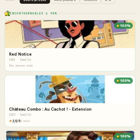
INCONTOURNABLES ≥ 90%
100%
Red Notice
2026 · Famille
Pas encore noté
100%
Château Combo : Au Cachot ! - Extension
2025 · Famille
3,5/5
4 avis
100%