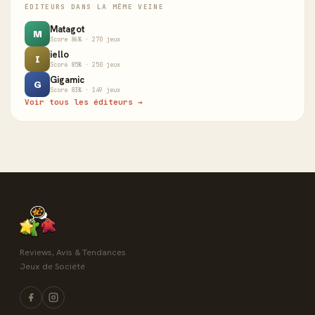
ÉDITEURS DANS LA MÊME VEINE
Matagot
M
Score 86% · 270 jeux
iello
I
Score 85% · 250 jeux
Gigamic
G
Score 83% · 149 jeux
Voir tous les éditeurs →
Reviews, Avis & Tendances
Jeux de Société