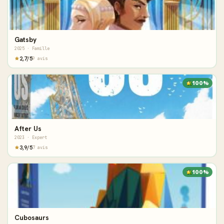
Gatsby
2025 · Famille
2,7/5
9 avis
100%
After Us
2023 · Expert
3,9/5
7 avis
100%
Cubosaurs