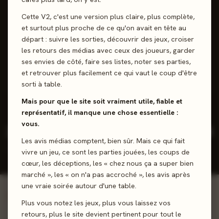
SCORE CATALOGUE
Cette V2, c'est une version plus claire, plus complète,
96
et surtout plus proche de ce qu'on avait en tête au
%
départ : suivre les sorties, découvrir des jeux, croiser
les retours des médias avec ceux des joueurs, garder
Incontournable - 12 jeux notés
ses envies de côté, faire ses listes, noter ses parties,
et retrouver plus facilement ce qui vaut le coup d'être
12 positifs
0 neutres
0 négatifs
sorti à table.
Mais pour que le site soit vraiment utile, fiable et
représentatif, il manque une chose essentielle :
vous.
29
136
4
2026
/5
Les avis médias comptent, bien sûr. Mais ce qui fait
JEUX
REVIEWS
NOTE
DERNIÈRE
RÉFÉRENCÉS
vivre un jeu, ce sont les parties jouées, les coups de
PRESSE
JOUEURS
SORTIE
MOY.
cœur, les déceptions, les « chez nous ça a super bien
marché », les « on n'a pas accroché », les avis après
une vraie soirée autour d'une table.
Voir tout le catalogue →
INCONTOURNABLES
Plus vous notez les jeux, plus vous laissez vos
Jeux signature
retours, plus le site devient pertinent pour tout le