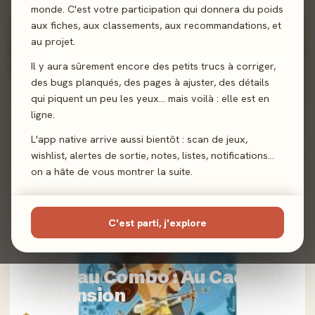
monde. C'est votre participation qui donnera du poids
aux fiches, aux classements, aux recommandations, et
100%
au projet.
Il y aura sûrement encore des petits trucs à corriger,
des bugs planqués, des pages à ajuster, des détails
qui piquent un peu les yeux… mais voilà : elle est en
ligne.
2026 · FAMILLE · 2 J
L'app native arrive aussi bientôt : scan de jeux,
Red Notice
wishlist, alertes de sortie, notes, listes, notifications…
on a hâte de vous montrer la suite.
100%
C'est parti, j'explore
2025 · FAMILLE · 2-5 J
Château Combo : Au Cachot !
- Extension