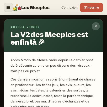
Les Meeples
Connexion
S'inscrire
ÉDITEURS
›
CATCH UP GAMES
✕
NOUVELLE VERSION
La V2 des Meeples est
ÉDITEUR CERTIFIÉ
· FRANCE · DEPUIS 2014
Catch Up Games
enfin là 🎉
Catch Up Games, fondé en 2014, propose des jeux accessibles
Après 6 mois de silence radio depuis le dernier post
et malins, souvent portés par des mécaniques simples mais
du 6 décembre… on a un peu disparu des réseaux,
retorses comme le stop-ou-encore de Flip 7 ou le deckbuilding
mais pas du projet.
de Château Combo. Une ligne éditoriale tournée vers le jeu
familial et les parties courtes, avec un vrai souci de rejouabilité.
Ces derniers mois, on a repris énormément de choses
en profondeur : les fiches jeux, les avis joueurs, les
avis médias, les listes, le calendrier des sorties, la
Site officiel
Twitter
Facebook
YouTube
recherche, la communauté, toute la partie technique
derrière… bref, pas mal d'heures d'échanges et de
cafés plus tard, on y est.