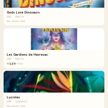
Gods Love Dinosaurs
2021 · Famille
Pas encore noté
Les Gardiens de Havresac
2022 · Famille
3,3/5
4 avis
Lucioles
2026 · Coopératif
Pas encore noté