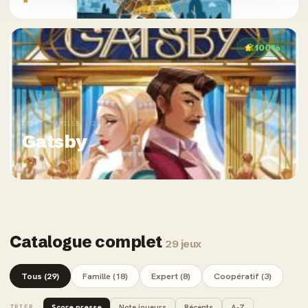
3,5/5
· 4 avis joueurs
100%
2025 · FAMILLE · 2 J
Gatsby
2,7/5
· 9 avis joueurs
Catalogue complet
29 jeux
Tous (29)
Famille (18)
Expert (8)
Coopératif (3)
Score presse
Note joueurs
Récents
A-Z
TRIER :