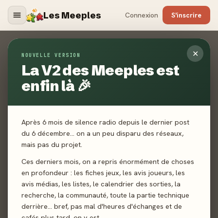
Les Meeples
Connexion
S'inscrire
Contact
✕
NOUVELLE VERSION
La V2 des Meeples est
ACCUEIL
CONTACT
enfin là 🎉
Un jeu non référencé ? Un média manquant ? Un bug ? Une
toute autre demande ? Envoyez-nous un mail, nous vous
répondrons dans les plus brefs délais.
Après 6 mois de silence radio depuis le dernier post
du 6 décembre… on a un peu disparu des réseaux,
mais pas du projet.
Ces derniers mois, on a repris énormément de choses
en profondeur : les fiches jeux, les avis joueurs, les
avis médias, les listes, le calendrier des sorties, la
recherche, la communauté, toute la partie technique
derrière… bref, pas mal d'heures d'échanges et de
cafés plus tard, on y est.