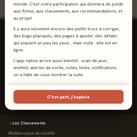
monde. C'est votre participation qui donnera du poids
aux fiches, aux classements, aux recommandations, et
au projet.
Il y aura sûrement encore des petits trucs à corriger,
des bugs planqués, des pages à ajuster, des détails
qui piquent un peu les yeux… mais voilà : elle est en
ligne.
Reviews, Avis & Tendances
Jeux de Société
L'app native arrive aussi bientôt : scan de jeux,
wishlist, alertes de sortie, notes, listes, notifications…
on a hâte de vous montrer la suite.
Les Meeples
C'est parti, j'explore
Le Site
Contact
FAQ
Les Classements
Meilleurs jeux de société