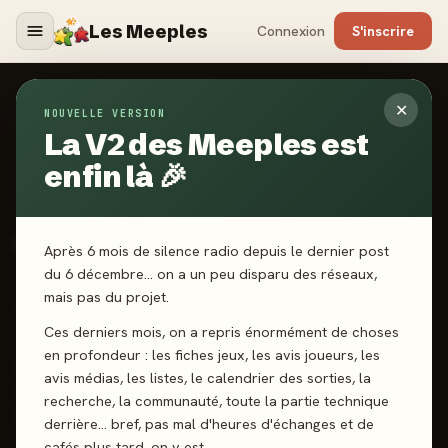
Les Meeples
Connexion
S'inscrire
✕
NOUVELLE VERSION
Jeux
/
Yubibo
La V2 des Meeples est
enfin là 🎉
2025
·
ORIGAMES
Yubibo
Après 6 mois de silence radio depuis le dernier post
du 6 décembre… on a un peu disparu des réseaux,
mais pas du projet.
2-8 joueurs
6 ans+
10 min
Dextérité
Ces derniers mois, on a repris énormément de choses
en profondeur : les fiches jeux, les avis joueurs, les
J'ai joué
Envie de jouer
Wishlist
avis médias, les listes, le calendrier des sorties, la
recherche, la communauté, toute la partie technique
Donner mon avis
derrière… bref, pas mal d'heures d'échanges et de
cafés plus tard, on y est.