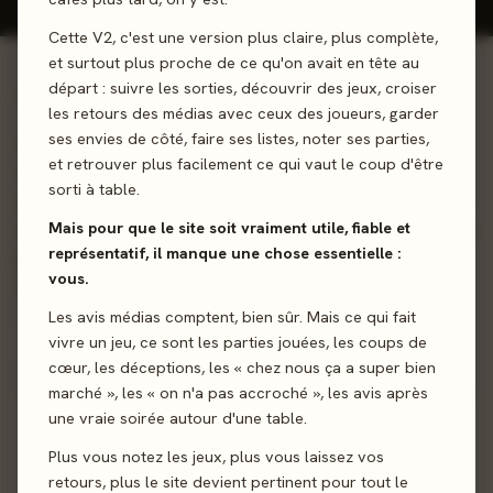
Cette V2, c'est une version plus claire, plus complète,
et surtout plus proche de ce qu'on avait en tête au
départ : suivre les sorties, découvrir des jeux, croiser
01 - LE JEU
les retours des médias avec ceux des joueurs, garder
ses envies de côté, faire ses listes, noter ses parties,
Coopérez avec vos doigts ! Construisez ensemble une
et retrouver plus facilement ce qui vaut le coup d'être
structure aérienne à l’aide de baguettes de bois et de vos
sorti à table.
doigts ! Faites tenir chaque extrémité du bâtonnet entre les
Mais pour que le site soit vraiment utile, fiable et
doigts des joueurs comme indiqué sur les cartes. Variez les
représentatif, il manque une chose essentielle :
parties en choisissant le mode défi. Un Twister coopératif
vous.
des doigts !
Les avis médias comptent, bien sûr. Mais ce qui fait
Dextérité
vivre un jeu, ce sont les parties jouées, les coups de
cœur, les déceptions, les « chez nous ça a super bien
marché », les « on n'a pas accroché », les avis après
Sortie
une vraie soirée autour d'une table.
28 novembre 2025
Plus vous notez les jeux, plus vous laissez vos
Auteur
Kosuke Takahashi
·
Natsumi Wada
·
Hayato
retours, plus le site devient pertinent pour tout le
Tabata
·
Momoka Nakayama