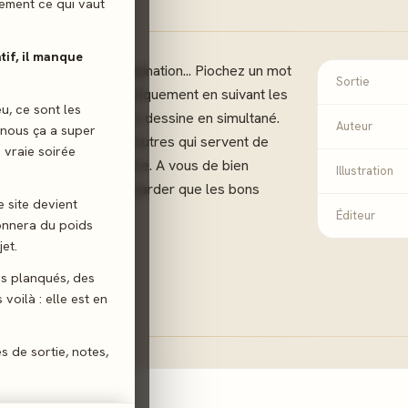
ilement ce qui vaut
atif, il manque
s et faîtes preuve d'imagination... Piochez un mot
Sortie
sayer de le dessiner uniquement en suivant les
eu, ce sont les
 Tout le monde pioche et dessine en simultané.
Auteur
 nous ça a super
ont mélangées avec d'autres qui servent de
 vraie soirée
élé au centre de la table. A vous de bien
Illustration
r les leurres pour ne garder que les bons
e site devient
Éditeur
donnera du poids
et.
gs planqués, des
voilà : elle est en
es de sortie, notes,