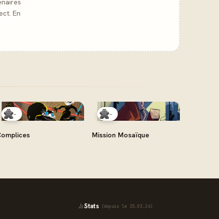
enaires
ect. En
-
-
omplices
Mission Mosaïque
Stats
(depuis le 25.03.24)