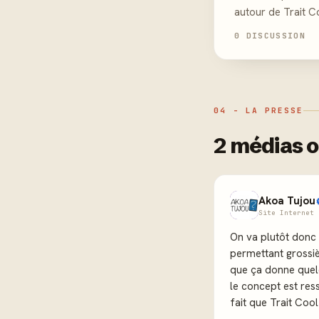
autour de Trait C
0 DISCUSSION
04 - LA PRESSE
2 médias o
Akoa Tujou
Site Internet 
On va plutôt donc 
permettant grossiè
que ça donne quelq
le concept est ress
fait que Trait Coo