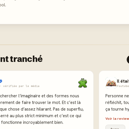
ool.
nt tranché
Il éta
· vérifiée par le média
Youtube
chercher l’imaginaire et des formes nous
Personne ne
rement de faire trouver le mot. Et c’est là
réfléchit, t
ue chose d’assez hilarant. Pas de superflu,
ça tourne hy
erré au plus strict minimum et c’est ce qui
Voir la revi
l fonctionne incroyablement bien.