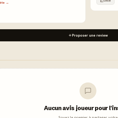
Utile
lète →
Proposer une review
Aucun avis joueur pour l'i
Soyez le premier à partager votre