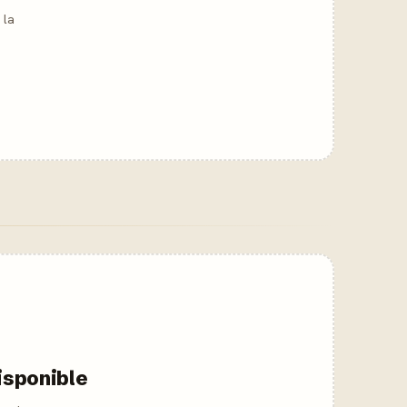
 la
isponible