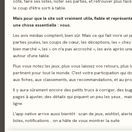
côté, faire ses listes, noter ses parties, et retrouver plus fac
le coup d'être sorti à table.
01 - LE JEU
Le jeu
01
Mais pour que le site soit vraiment utile, fiable et représent
Utilisez les pointillé
Le verdict
02
une chose essentielle : vous.
à faire deviner et es
On en discute
Les avis médias comptent, bien sûr. Mais ce qui fait vivre un j
03
lignes en pointillés.
parties jouées, les coups de cœur, les déceptions, les « chez
La presse
Ensuite, les cartes s
04
bien marché », les « on n'a pas accroché », les avis après une
leurre et tout est rév
autour d'une table.
Les joueurs
05
observer et d'élimine
Plus vous notez les jeux, plus vous laissez vos retours, plus l
Acheter
06
mots !
pertinent pour tout le monde. C'est votre participation qui 
Similaires
07
aux fiches, aux classements, aux recommandations, et au proj
Coop’
Dessin
Il y aura sûrement encore des petits trucs à corriger, des bu
pages à ajuster, des détails qui piquent un peu les yeux… mais 
ligne.
02 - LE VERDICT
L'app native arrive aussi bientôt : scan de jeux, wishlist, alert
listes, notifications… on a hâte de vous montrer la suite.