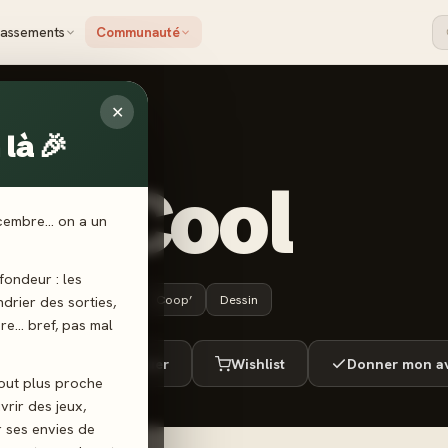
lassements
Communauté
✕
là 🎉
IIZ ÉDITIONS
ait Cool
écembre… on a un
ondeur : les
10 ans+
30 min
Coop’
Dessin
endrier des sorties,
ère… bref, pas mal
ué
Envie de jouer
Wishlist
Donner mon av
tout plus proche
vrir des jeux,
r ses envies de