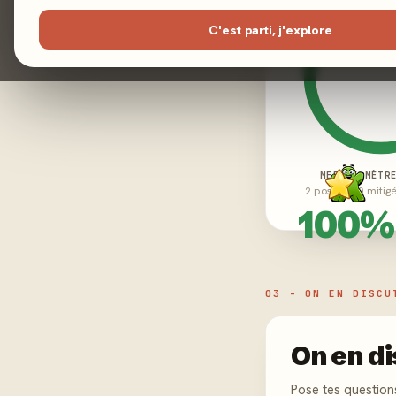
C'est parti, j'explore
MEEPLE-MÈTR
2 positifs · 0 mitig
100%
03 - ON EN DISCU
On en di
Pose tes question