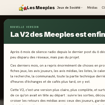
Les Meeples
Jeux de Société
Médias
C
NOUVELLE VERSION
Jeux
/
Trait Cool
La V2 des Meeples est enfin 
2026
·
BANKI
Tr
Après 6 mois de silence radio depuis le dernier post du 6 d
peu disparu des réseaux, mais pas du projet.
Ces derniers mois, on a repris énormément de choses en prof
2-8 joueurs
fiches jeux, les avis joueurs, les avis médias, les listes, le cal
la recherche, la communauté, toute la partie technique derri
d'heures d'échanges et de cafés plus tard, on y est.
J'ai jo
Cette V2, c'est une version plus claire, plus complète, et sur
de ce qu'on avait en tête au départ : suivre les sorties, décou
croiser les retours des médias avec ceux des joueurs, garde