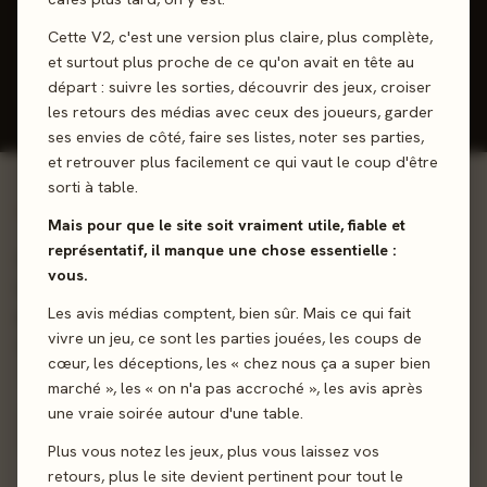
J'ai joué
Envie de jouer
Wishlist
Cette V2, c'est une version plus claire, plus complète,
et surtout plus proche de ce qu'on avait en tête au
Donner mon avis
départ : suivre les sorties, découvrir des jeux, croiser
les retours des médias avec ceux des joueurs, garder
ses envies de côté, faire ses listes, noter ses parties,
et retrouver plus facilement ce qui vaut le coup d'être
sorti à table.
01 - LE JEU
Mais pour que le site soit vraiment utile, fiable et
représentatif, il manque une chose essentielle :
Explorez la mer disparue de Vastitas Borealis ou arpentez
vous.
la vaste plaine d'Amazonis, une carte plus grande avec des
Les avis médias comptent, bien sûr. Mais ce qui fait
paramètres globaux plus longs à atteindre ! De nouvelles
vivre un jeu, ce sont les parties jouées, les coups de
zones, récompenses et objectifs vous attendent !
cœur, les déceptions, les « chez nous ça a super bien
marché », les « on n'a pas accroché », les avis après
Pose de tuiles
Draft
Gestion de Main
une vraie soirée autour d'une table.
Plus vous notez les jeux, plus vous laissez vos
Sortie
18 octobre 2024
retours, plus le site devient pertinent pour tout le