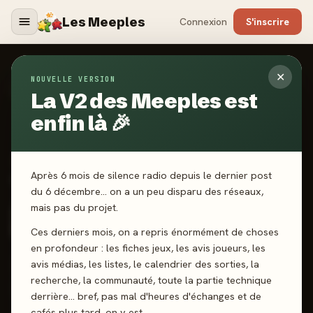
Les Meeples
Connexion
S'inscrire
✕
NOUVELLE VERSION
Jeux
/
Terraforming Mars : Amazonis & Vastitas -
Extension
La V2 des Meeples est
enfin là 🎉
2024
·
INTRAFIN
Après 6 mois de silence radio depuis le dernier post
Terraforming Mars :
du 6 décembre… on a un peu disparu des réseaux,
Amazonis & Vastitas -
mais pas du projet.
Extension
Ces derniers mois, on a repris énormément de choses
en profondeur : les fiches jeux, les avis joueurs, les
avis médias, les listes, le calendrier des sorties, la
1-5 joueurs
12 ans+
120 min
Pose de tuiles
Draft
recherche, la communauté, toute la partie technique
Gestion de Main
derrière… bref, pas mal d'heures d'échanges et de
cafés plus tard, on y est.