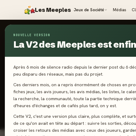
Les Meeples
Jeux de Société
Médias
C
NOUVELLE VERSION
Jeux
/
Sucré ou Salé ?
La V2 des Meeples est enfin 
2025
·
IELLO
Su
Après 6 mois de silence radio depuis le dernier post du 6 d
peu disparu des réseaux, mais pas du projet.
Ces derniers mois, on a repris énormément de choses en prof
2-12 joueurs
fiches jeux, les avis joueurs, les avis médias, les listes, le cal
la recherche, la communauté, toute la partie technique derri
d'heures d'échanges et de cafés plus tard, on y est.
J'ai jo
Cette V2, c'est une version plus claire, plus complète, et sur
de ce qu'on avait en tête au départ : suivre les sorties, décou
croiser les retours des médias avec ceux des joueurs, garde