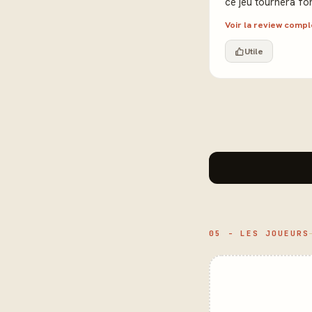
ce jeu tournera for
Voir la review comp
Utile
05 - LES JOUEURS