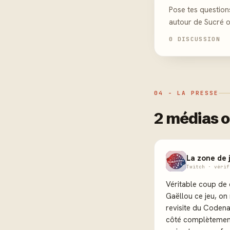
Pose tes question
autour de Sucré o
0 DISCUSSION
04 - LA PRESSE
2 médias o
La zone de 
Twitch · vérif
Véritable coup de 
Gaëllou ce jeu, on
revisite du Codenam
côté complètement 