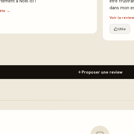
tement à Noël ici !
être frustra
dans mon en
lète →
Voir la revi
Utile
Proposer une review