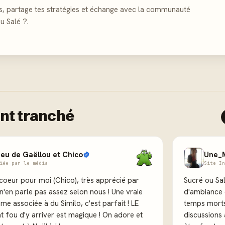
s, partage tes stratégies et échange avec la communauté
u Salé ?.
nt tranché
jeu de Gaëllou et Chico
Une_
iée par le média
Site In
coeur pour moi (Chico), très apprécié par
Sucré ou Salé
 n'en parle pas assez selon nous ! Une vraie
d'ambiance q
e associée à du Similo, c'est parfait ! LE
temps morts 
fou d'y arriver est magique ! On adore et
discussions 