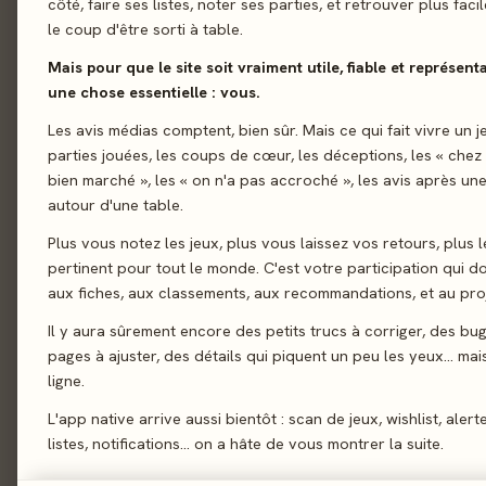
côté, faire ses listes, noter ses parties, et retrouver plus fac
le coup d'être sorti à table.
01 - LE JEU
Le jeu
01
Mais pour que le site soit vraiment utile, fiable et représent
Dilemmes drôles et d
Le verdict
02
une chose essentielle : vous.
?, un jeu d’ambiance 
On en discute
Les avis médias comptent, bien sûr. Mais ce qui fait vivre un j
03
et doit guider les a
parties jouées, les coups de cœur, les déceptions, les « chez
La presse
étranges et amusants
04
bien marché », les « on n'a pas accroché », les avis après une
impressions et élimi
autour d'une table.
Les joueurs
05
mot avant la fin des 
Plus vous notez les jeux, plus vous laissez vos retours, plus l
Acheter
06
l’épreuve votre sens 
pertinent pour tout le monde. C'est votre participation qui 
groupe.
Similaires
07
aux fiches, aux classements, aux recommandations, et au proj
Il y aura sûrement encore des petits trucs à corriger, des bu
Déduction
Associa
pages à ajuster, des détails qui piquent un peu les yeux… mais 
ligne.
L'app native arrive aussi bientôt : scan de jeux, wishlist, alert
02 - LE VERDICT
listes, notifications… on a hâte de vous montrer la suite.