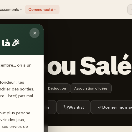
lassements
Communauté
✕
là 🎉
cré ou Salé
écembre… on a un
ondeur : les
10 ans+
15 min
Déduction
Association d'idées
endrier des sorties,
ère… bref, pas mal
ué
Envie de jouer
Wishlist
Donner mon av
tout plus proche
vrir des jeux,
r ses envies de