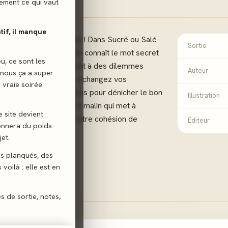
ilement ce qui vaut
atif, il manque
éductions improbables ! Dans Sucré ou Salé
Sortie
coopératif, l’Extralucide connaît le mot secret
eu, ce sont les
utres joueurs en répondant à des dilemmes
Auteur
 nous ça a super
. Ensemble, discutez, échangez vos
 vraie soirée
nez les mauvaises options pour dénicher le bon
Illustration
manches. Un jeu drôle et malin qui met à
e site devient
de l’interprétation et votre cohésion de
Éditeur
donnera du poids
et.
gs planqués, des
tion d'idées
voilà : elle est en
es de sortie, notes,