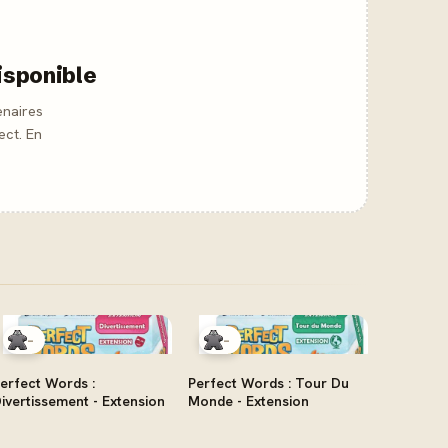
isponible
enaires
ect. En
-
-
erfect Words :
Perfect Words : Tour Du
ivertissement - Extension
Monde - Extension