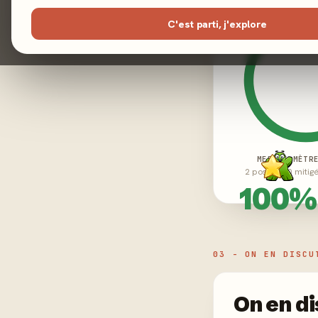
C'est parti, j'explore
MEEPLE-MÈTR
2 positifs · 0 mitig
100%
03 - ON EN DISCU
On en di