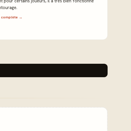
nt pour certains joueurs, il a très bien fonctionné
tourage.
ew complète →