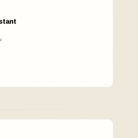
nstant
z