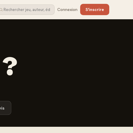
Connexion
S'inscrire
 ?
is