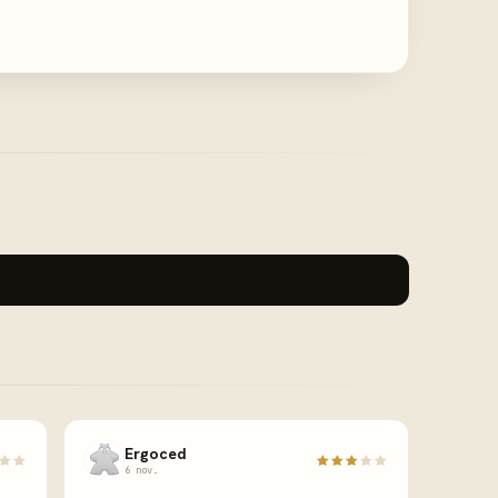
Ergoced
6 nov.