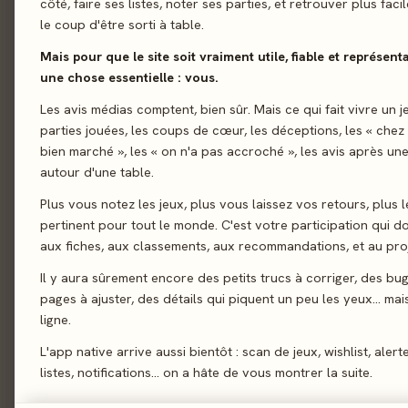
côté, faire ses listes, noter ses parties, et retrouver plus fac
le coup d'être sorti à table.
01 - LE JEU
Le jeu
01
Mais pour que le site soit vraiment utile, fiable et représent
Les étoiles vous appe
Le verdict
02
une chose essentielle : vous.
galaxie pleine de dan
On en discute
Les avis médias comptent, bien sûr. Mais ce qui fait vivre un j
03
tout en gérant, entr
parties jouées, les coups de cœur, les déceptions, les « chez
La presse
améliorer ses diver
04
bien marché », les « on n'a pas accroché », les avis après une
autour d'une table.
Les joueurs
05
Pose d’ouvriers
Pr
Plus vous notez les jeux, plus vous laissez vos retours, plus l
Acheter
06
pertinent pour tout le monde. C'est votre participation qui 
Similaires
07
aux fiches, aux classements, aux recommandations, et au proj
Il y aura sûrement encore des petits trucs à corriger, des bu
pages à ajuster, des détails qui piquent un peu les yeux… mais 
ligne.
02 - LE VERDICT
L'app native arrive aussi bientôt : scan de jeux, wishlist, alert
listes, notifications… on a hâte de vous montrer la suite.