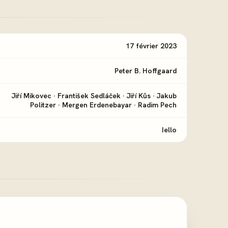
17 février 2023
Peter B. Hoffgaard
Jiří Mikovec
·
František Sedláček
·
Jiří Kůs
·
Jakub
Politzer
·
Mergen Erdenebayar
·
Radim Pech
Iello