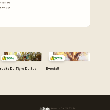
enaires
ect. En
95%
97%
rudits Du Tigre Du Sud
Evenfall
Stats
(depuis le 25.03.24)