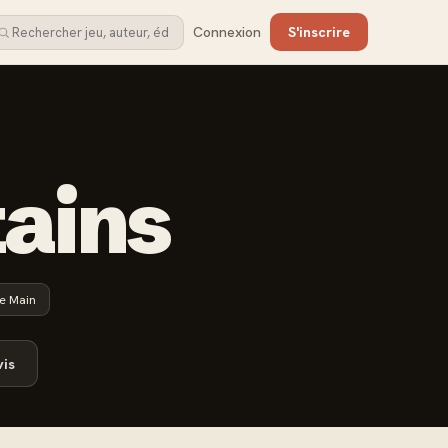
Connexion
S'inscrire
tains
e Main
is