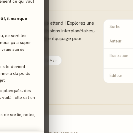
ilement ce qui vaut
atif, il manque
llent, et l'aventure vous attend ! Explorez une
Sortie
gereux pirates et de missions interplanétaires,
eu, ce sont les
aînant et promouvant votre équipage pour
Auteur
 nous ça a super
ses compétences.
 vraie soirée
Illustration
ogrammation
Gestion de Main
e site devient
donnera du poids
Éditeur
et.
gs planqués, des
voilà : elle est en
es de sortie, notes,