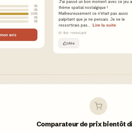
J'ai passé un bon moment avec ce jeu 
0%
thème spatial nostalgique !
0%
Malheureusement ce n'était pas aussi
100%
0%
palpitant que je ne pensais. Je ne le
0%
ressortirais pas...
Lire la suite
🎲 Non renseigné
mon avis
Utile
Comparateur de prix bientôt d