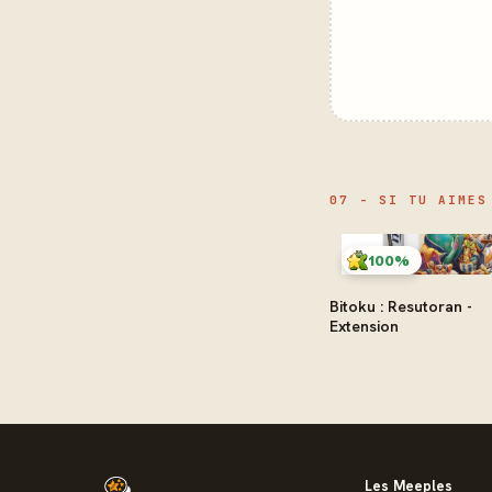
07 - SI TU AIMES
100%
Bitoku : Resutoran -
Extension
Les Meeples