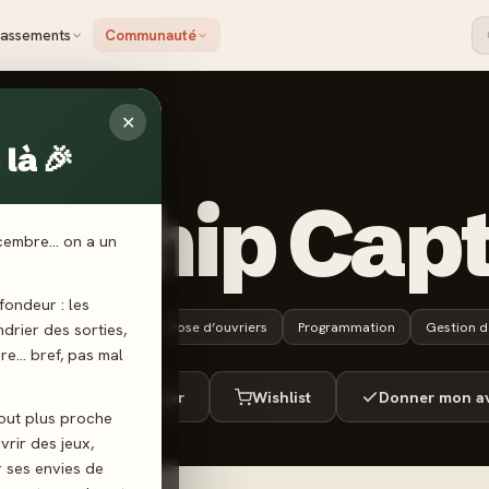
lassements
Communauté
✕
là 🎉
arship Cap
écembre… on a un
ondeur : les
12 ans+
90 min
Pose d’ouvriers
Programmation
Gestion d
endrier des sorties,
ère… bref, pas mal
ué
Envie de jouer
Wishlist
Donner mon av
tout plus proche
vrir des jeux,
r ses envies de