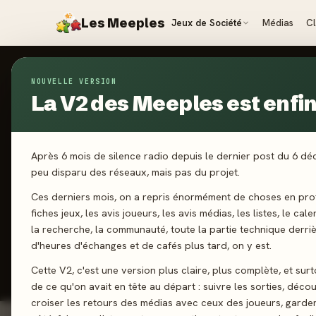
Les Meeples
Jeux de Société
Médias
C
NOUVELLE VERSION
Jeux
/
Starship Captains
La V2 des Meeples est enfin 
2023
·
IELLO
St
Après 6 mois de silence radio depuis le dernier post du 6 d
peu disparu des réseaux, mais pas du projet.
Ces derniers mois, on a repris énormément de choses en prof
1-4 joueurs
fiches jeux, les avis joueurs, les avis médias, les listes, le cal
la recherche, la communauté, toute la partie technique derri
d'heures d'échanges et de cafés plus tard, on y est.
J'ai jo
Cette V2, c'est une version plus claire, plus complète, et sur
de ce qu'on avait en tête au départ : suivre les sorties, décou
croiser les retours des médias avec ceux des joueurs, garde