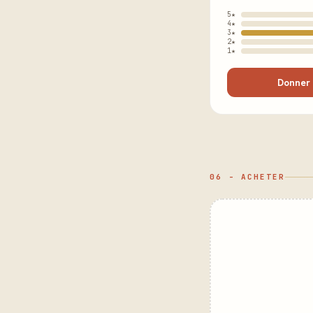
5★
4★
3★
2★
1★
Donner 
06 - ACHETER