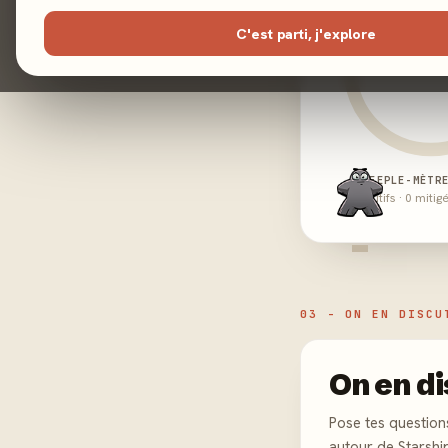
C'est parti, j'explore
MEEPLE-MÈTR
0 positifs · 0 mitig
-
03 - ON EN DISCU
On en di
Pose tes question
autour de Starshi