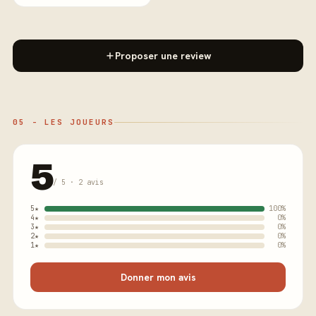
Proposer une review
05 - LES JOUEURS
5
/ 5 · 2 avis
5★
100%
4★
0%
3★
0%
2★
0%
1★
0%
Donner mon avis