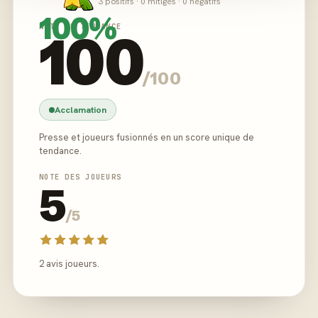
3 positifs · 0 mitigés · 0 négatifs
100%
NOTE DE TENDANCE
100
/100
Acclamation
Presse et joueurs fusionnés en un score unique de
tendance.
NOTE DES JOUEURS
5
/5
2 avis joueurs.