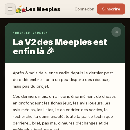
Les Meeples
Connexion
S'inscrire
✕
NOUVELLE VERSION
Jeux
/
Siège De Valeria
La V2 des Meeples est
enfin là 🎉
2024
·
BAD BOOM GAMES
Siège De Valeria
Après 6 mois de silence radio depuis le dernier post
du 6 décembre… on a un peu disparu des réseaux,
mais pas du projet.
1 joueurs
14 ans+
30 min
Tower Defense
Ces derniers mois, on a repris énormément de choses
Gestion de Main
en profondeur : les fiches jeux, les avis joueurs, les
avis médias, les listes, le calendrier des sorties, la
recherche, la communauté, toute la partie technique
J'ai joué
Envie de jouer
Wishlist
derrière… bref, pas mal d'heures d'échanges et de
cafés plus tard, on y est.