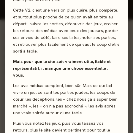
Donner mon avis
Cette V2, c'est une version plus claire, plus complète,
et surtout plus proche de ce qu'on avait en tête au
départ : suivre les sorties, découvrir des jeux, croiser
les retours des médias avec ceux des joueurs, garder
01 - LE JEU
ses envies de côté, faire ses listes, noter ses parties,
et retrouver plus facilement ce qui vaut le coup d'être
Repoussez les hordes ennemies ! Votre but est de
sorti à table.
défendre votre château contre des vagues et des vagues
Mais pour que le site soit vraiment utile, fiable et
d'ennemis monstrueux qui veulent submerger vos
représentatif, il manque une chose essentielle :
murailles.
vous.
Les avis médias comptent, bien sûr. Mais ce qui fait
Tower Defense
Gestion de Main
vivre un jeu, ce sont les parties jouées, les coups de
cœur, les déceptions, les « chez nous ça a super bien
marché », les « on n'a pas accroché », les avis après
Sortie
28 juin 2024
une vraie soirée autour d'une table.
Auteur
Glenn Flaherty
Plus vous notez les jeux, plus vous laissez vos
retours, plus le site devient pertinent pour tout le