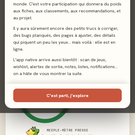
Illustration
Mihajlo Dimitrievski
monde. C'est votre participation qui donnera du poids
aux fiches, aux classements, aux recommandations, et
au projet.
Éditeur
Bad Boom Games
Il y aura sûrement encore des petits trucs à corriger,
des bugs planqués, des pages à ajuster, des détails
qui piquent un peu les yeux… mais voilà : elle est en
02 - LE VERDICT
ligne.
L'app native arrive aussi bientôt : scan de jeux,
wishlist, alertes de sortie, notes, listes, notifications…
on a hâte de vous montrer la suite.
C'est parti, j'explore
MEEPLE-MÈTRE PRESSE