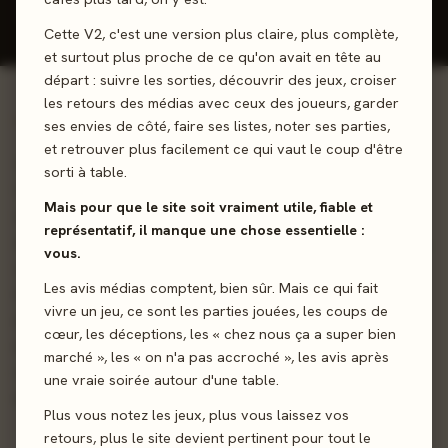
Donner mon avis
Cette V2, c'est une version plus claire, plus complète,
et surtout plus proche de ce qu'on avait en tête au
départ : suivre les sorties, découvrir des jeux, croiser
les retours des médias avec ceux des joueurs, garder
01 - LE JEU
ses envies de côté, faire ses listes, noter ses parties,
et retrouver plus facilement ce qui vaut le coup d'être
Saurez-vous être habile informateur et fin observateur..?
sorti à table.
Chaque joueur reçoit un personnage secret et doit, à l’aide
Mais pour que le site soit vraiment utile, fiable et
de cartes Picto, donner des indices subtils pour le faire
représentatif, il manque une chose essentielle :
deviner. Les pictogrammes, à la fois simples et évocateurs,
vous.
offrent des interprétations infinies, laissant place à
Les avis médias comptent, bien sûr. Mais ce qui fait
l’imagination. Au fil des manches, les identités changent
vivre un jeu, ce sont les parties jouées, les coups de
(mais vos cartes Picto ne sont pas remplacées !), les
cœur, les déceptions, les « chez nous ça a super bien
indices s’amenuisent, et la tension monte. Saurez-vous
marché », les « on n'a pas accroché », les avis après
révéler votre personnage secret tout en décryptant les
une vraie soirée autour d'une table.
indices des autres ?
Plus vous notez les jeux, plus vous laissez vos
retours, plus le site devient pertinent pour tout le
Déduction
Rôles Cachés
Observation