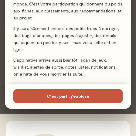
monde. C'est votre participation qui donnera du poids
Association d'idées
aux fiches, aux classements, aux recommandations, et
au projet.
Il y aura sûrement encore des petits trucs à corriger,
Sortie
3 mai 2024
des bugs planqués, des pages à ajuster, des détails
qui piquent un peu les yeux… mais voilà : elle est en
Auteur
Johan Benvenuto
·
Alexandre Droit
·
Bertrand
ligne.
Roux
·
Kevin Jost
L'app native arrive aussi bientôt : scan de jeux,
Illustration
Alain Boyer
wishlist, alertes de sortie, notes, listes, notifications…
on a hâte de vous montrer la suite.
Éditeur
Funnyfox
C'est parti, j'explore
02 - LE VERDICT