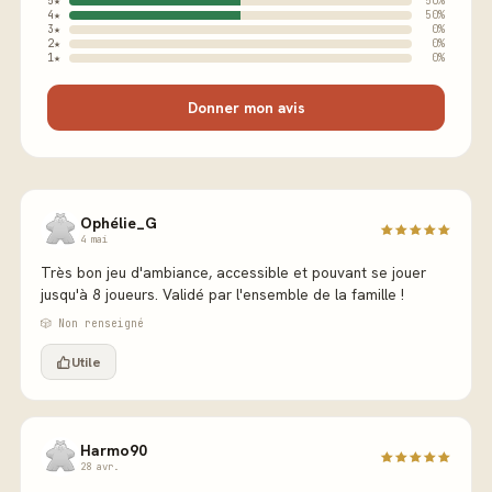
5★
50%
4★
50%
3★
0%
2★
0%
1★
0%
Donner mon avis
Ophélie_G
4 mai
Très bon jeu d'ambiance, accessible et pouvant se jouer
jusqu'à 8 joueurs. Validé par l'ensemble de la famille !
🎲 Non renseigné
Utile
Harmo90
28 avr.