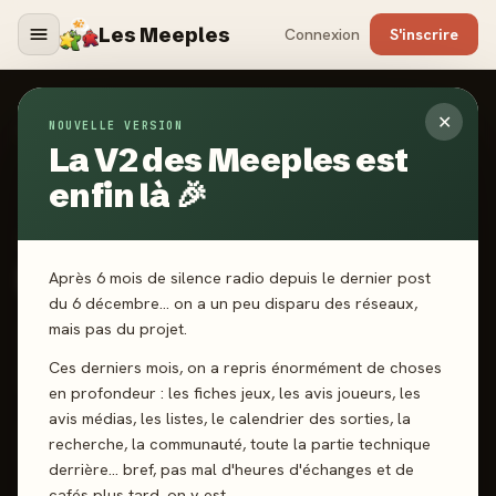
Les Meeples
Connexion
S'inscrire
✕
NOUVELLE VERSION
Jeux
/
Secret identity
La V2 des Meeples est
enfin là 🎉
2024
·
FUNNYFOX
Secret identity
Après 6 mois de silence radio depuis le dernier post
du 6 décembre… on a un peu disparu des réseaux,
mais pas du projet.
3-8 joueurs
10 ans+
30 min
Déduction
Ces derniers mois, on a repris énormément de choses
Rôles Cachés
Observation
Association d'idées
en profondeur : les fiches jeux, les avis joueurs, les
avis médias, les listes, le calendrier des sorties, la
recherche, la communauté, toute la partie technique
J'ai joué
Envie de jouer
Wishlist
derrière… bref, pas mal d'heures d'échanges et de
cafés plus tard, on y est.