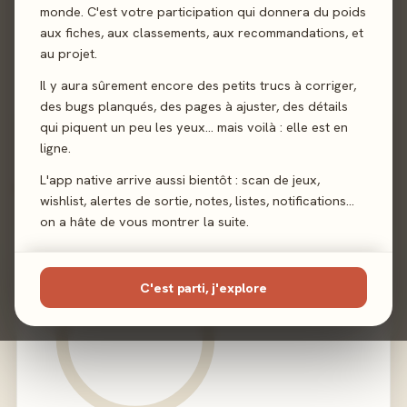
monde. C'est votre participation qui donnera du poids
Auteur
François Bachelart
aux fiches, aux classements, aux recommandations, et
au projet.
Illustration
Maxime Mercier
Il y aura sûrement encore des petits trucs à corriger,
Éditeur
Nostromo Editions
des bugs planqués, des pages à ajuster, des détails
qui piquent un peu les yeux… mais voilà : elle est en
ligne.
L'app native arrive aussi bientôt : scan de jeux,
02 - LE VERDICT
wishlist, alertes de sortie, notes, listes, notifications…
on a hâte de vous montrer la suite.
C'est parti, j'explore