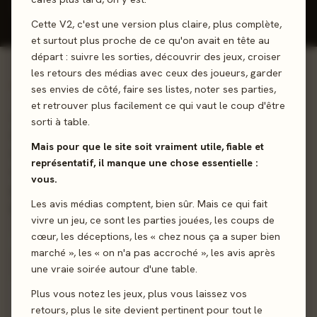
Donner mon avis
Cette V2, c'est une version plus claire, plus complète,
et surtout plus proche de ce qu'on avait en tête au
départ : suivre les sorties, découvrir des jeux, croiser
les retours des médias avec ceux des joueurs, garder
01 - LE JEU
ses envies de côté, faire ses listes, noter ses parties,
et retrouver plus facilement ce qui vaut le coup d'être
La guerre des Golems ne fait que commencer... Incarnez
sorti à table.
des magiciens et affrontez-vous en invoquant des armées
Mais pour que le site soit vraiment utile, fiable et
de Golems pour le contrôle d'un puits de Mana. Concoctez
représentatif, il manque une chose essentielle :
vos potions, affûtez votre baguette, préparez vos plus
vous.
puissantes invocations et remportez cette fantastique
Les avis médias comptent, bien sûr. Mais ce qui fait
bataille.
vivre un jeu, ce sont les parties jouées, les coups de
cœur, les déceptions, les « chez nous ça a super bien
Pose de tuiles
Affrontement
Majorité
marché », les « on n'a pas accroché », les avis après
une vraie soirée autour d'une table.
Sortie
7 avril 2023
Plus vous notez les jeux, plus vous laissez vos
retours, plus le site devient pertinent pour tout le