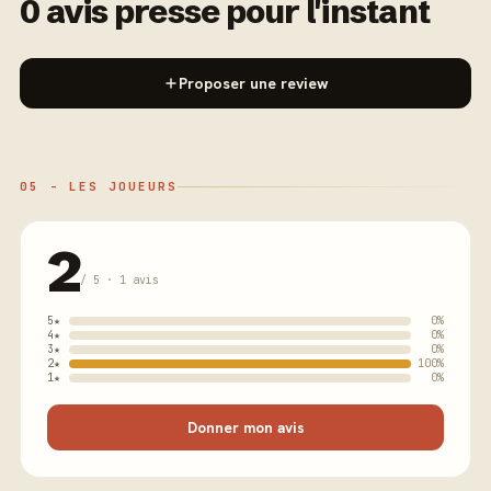
0 avis presse pour l'instant
Proposer une review
05 - LES JOUEURS
2
/ 5 · 1 avis
5★
0%
4★
0%
3★
0%
2★
100%
1★
0%
Donner mon avis