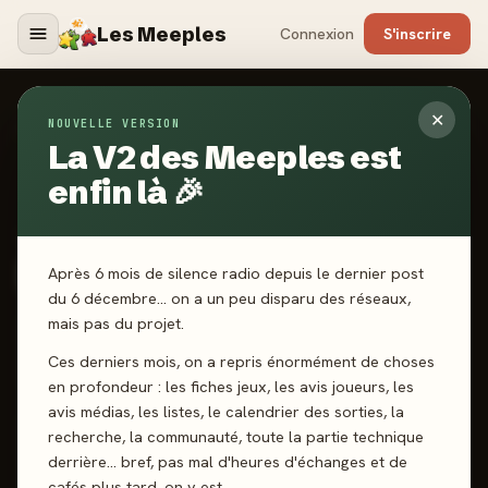
Les Meeples
Connexion
S'inscrire
✕
NOUVELLE VERSION
Jeux
/
Rivality
La V2 des Meeples est
enfin là 🎉
2023
·
NOSTROMO EDITIONS
Rivality
Après 6 mois de silence radio depuis le dernier post
du 6 décembre… on a un peu disparu des réseaux,
mais pas du projet.
1-4 joueurs
10 ans+
20 min
Pose de tuiles
Ces derniers mois, on a repris énormément de choses
Affrontement
Majorité
en profondeur : les fiches jeux, les avis joueurs, les
avis médias, les listes, le calendrier des sorties, la
recherche, la communauté, toute la partie technique
J'ai joué
Envie de jouer
Wishlist
derrière… bref, pas mal d'heures d'échanges et de
cafés plus tard, on y est.