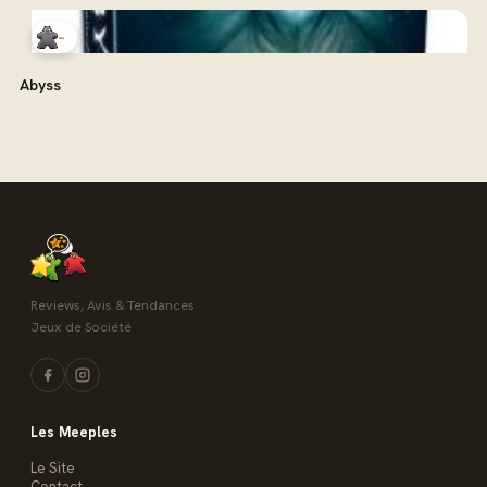
-
Abyss
Reviews, Avis & Tendances
Jeux de Société
Les Meeples
Le Site
Contact