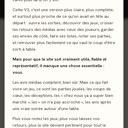
Donner mon avis
Cette V2, c'est une version plus claire, plus complète,
et surtout plus proche de ce qu'on avait en tête au
départ : suivre les sorties, découvrir des jeux, croiser
les retours des médias avec ceux des joueurs, garder
01 - LE JEU
ses envies de côté, faire ses listes, noter ses parties,
et retrouver plus facilement ce qui vaut le coup d'être
Gagnez ou sortez ! 7 couleurs, 7 règles différentes! Jouez
sorti à table.
judicieusement vos cartes afin d'être le gagnant selon la
Mais pour que le site soit vraiment utile, fiable et
règle en vigueur au moment de votre tour et ainsi rester en
représentatif, il manque une chose essentielle :
lice... Si vous n'êtes pas gagnant de la partie en cours à la
vous.
fin de votre tour, vous êtes exclu ! La dernière personne
Les avis médias comptent, bien sûr. Mais ce qui fait
encore en jeu gagne la manche.
vivre un jeu, ce sont les parties jouées, les coups de
cœur, les déceptions, les « chez nous ça a super bien
Cartes
Collection
Gestion de Main
marché », les « on n'a pas accroché », les avis après
une vraie soirée autour d'une table.
Sortie
28 septembre 2018
Plus vous notez les jeux, plus vous laissez vos
retours, plus le site devient pertinent pour tout le