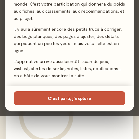
monde. C'est votre participation qui donnera du poids
Auteur
Carl Chudyk
·
Chris Cieslik
aux fiches, aux classements, aux recommandations, et
au projet.
Illustration
Alanna Cervenak
Il y aura sûrement encore des petits trucs à corriger,
Éditeur
Nuts! Publishing
des bugs planqués, des pages à ajuster, des détails
qui piquent un peu les yeux… mais voilà : elle est en
ligne.
L'app native arrive aussi bientôt : scan de jeux,
02 - LE VERDICT
wishlist, alertes de sortie, notes, listes, notifications…
on a hâte de vous montrer la suite.
C'est parti, j'explore