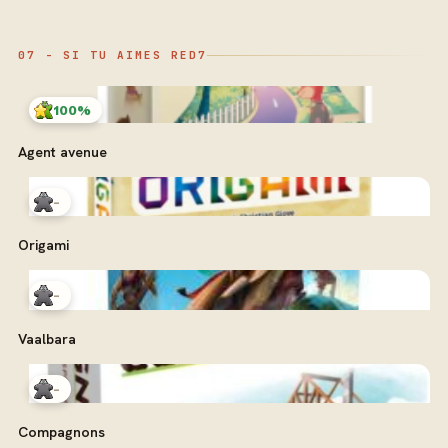
07 - SI TU AIMES RED7
100%
Agent avenue
-
Origami
-
Vaalbara
-
Compagnons