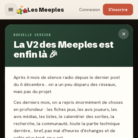
Les Meeples
Connexion
S'inscrire
✕
NOUVELLE VERSION
Jeux
/
Red7
La V2 des Meeples est
enfin là 🎉
2018
·
NUTS! PUBLISHING
Red7
Après 6 mois de silence radio depuis le dernier post
du 6 décembre… on a un peu disparu des réseaux,
mais pas du projet.
2-4 joueurs
8 ans+
20 min
Cartes
Collection
Ces derniers mois, on a repris énormément de choses
Gestion de Main
en profondeur : les fiches jeux, les avis joueurs, les
avis médias, les listes, le calendrier des sorties, la
recherche, la communauté, toute la partie technique
J'ai joué
Envie de jouer
Wishlist
derrière… bref, pas mal d'heures d'échanges et de
cafés plus tard, on y est.