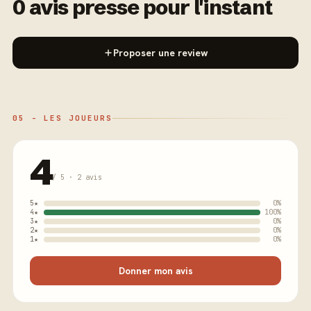
0 avis presse pour l'instant
Proposer une review
05 - LES JOUEURS
4
/ 5 · 2 avis
5★
0%
4★
100%
3★
0%
2★
0%
1★
0%
Donner mon avis