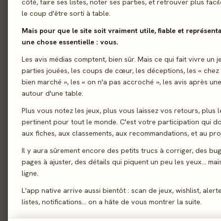
côté, faire ses listes, noter ses parties, et retrouver plus fac
le coup d'être sorti à table.
01 - LE JEU
Le jeu
01
Mais pour que le site soit vraiment utile, fiable et représent
Mobilise ton sens de 
Le verdict
02
une chose essentielle : vous.
avec Pictoo ! Pictoo
On en discute
Les avis médias comptent, bien sûr. Mais ce qui fait vivre un j
03
Trouve dans lequel vo
parties jouées, les coups de cœur, les déceptions, les « chez
La presse
l'élément recherché 
04
bien marché », les « on n'a pas accroché », les avis après une
décrocher la victoire.
autour d'une table.
Les joueurs
05
Plus vous notez les jeux, plus vous laissez vos retours, plus l
Acheter
06
Observation
Rapid
pertinent pour tout le monde. C'est votre participation qui 
Similaires
07
aux fiches, aux classements, aux recommandations, et au proj
Il y aura sûrement encore des petits trucs à corriger, des bu
pages à ajuster, des détails qui piquent un peu les yeux… mais 
02 - LE VERDICT
ligne.
L'app native arrive aussi bientôt : scan de jeux, wishlist, alert
listes, notifications… on a hâte de vous montrer la suite.