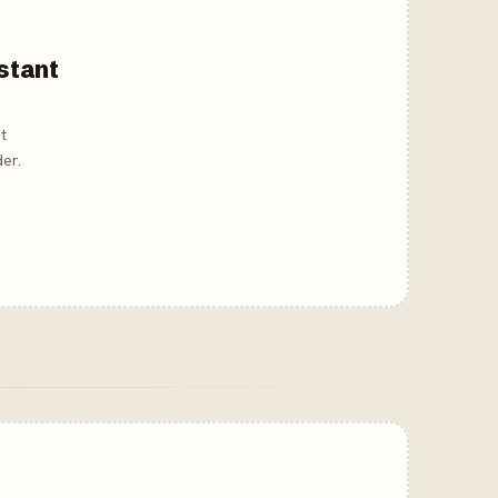
nstant
t
er.