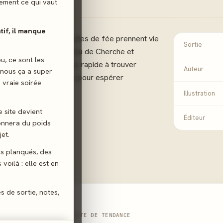
ilement ce qui vaut
atif, il manque
l'observation... Les contes de fée prennent vie
Sortie
 Conte de Fées est un jeu de Cherche et
eu, ce sont les
us devrez être le plus rapide à trouver
Auteur
 nous ça a super
sur l'une de vos cartes pour espérer
 vraie soirée
Illustration
e site devient
ité
Éditeur
donnera du poids
et.
gs planqués, des
voilà : elle est en
es de sortie, notes,
NOTE DE TENDANCE