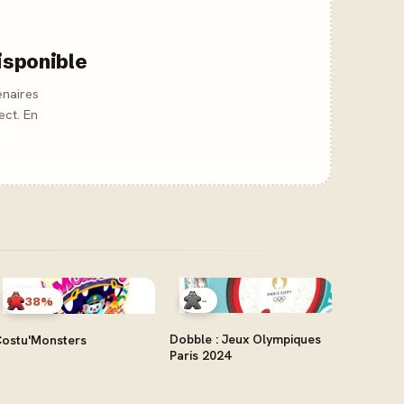
isponible
enaires
ect. En
-
38%
Dobble : Jeux Olympiques
ostu'Monsters
Paris 2024