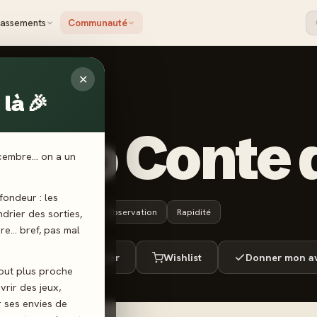
lassements
Communauté
✕
là 🎉
SBURGER
ctoo Conte 
écembre… on a un
ondeur : les
4 ans+
10 min
Observation
Rapidité
endrier des sorties,
ère… bref, pas mal
ué
Envie de jouer
Wishlist
Donner mon av
tout plus proche
vrir des jeux,
r ses envies de