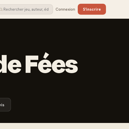
Connexion
S'inscrire
de Fées
is