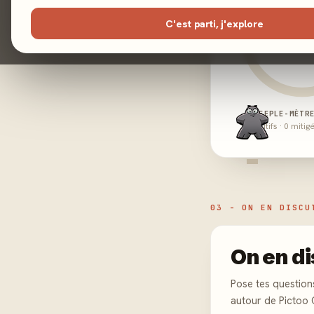
C'est parti, j'explore
MEEPLE-MÈTR
0 positifs · 0 mitig
-
03 - ON EN DISCU
On en di
Pose tes question
autour de Pictoo 