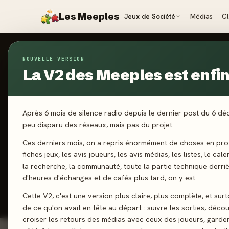
Les Meeples
Jeux de Société
Médias
C
NOUVELLE VERSION
Jeux
/
Pictoo Conte de Fées
La V2 des Meeples est enfin 
2025
·
RAVEN
Pi
Après 6 mois de silence radio depuis le dernier post du 6 d
peu disparu des réseaux, mais pas du projet.
Ces derniers mois, on a repris énormément de choses en prof
2-6 joueurs
fiches jeux, les avis joueurs, les avis médias, les listes, le cal
la recherche, la communauté, toute la partie technique derri
d'heures d'échanges et de cafés plus tard, on y est.
J'ai jo
Cette V2, c'est une version plus claire, plus complète, et sur
de ce qu'on avait en tête au départ : suivre les sorties, décou
croiser les retours des médias avec ceux des joueurs, garde