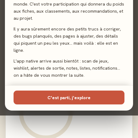
Auteur
Hippolyte d'Audigier
monde. C'est votre participation qui donnera du poids
aux fiches, aux classements, aux recommandations, et
Illustration
Zigoola
au projet.
Il y aura sûrement encore des petits trucs à corriger,
Éditeur
Sofa Edition
des bugs planqués, des pages à ajuster, des détails
qui piquent un peu les yeux… mais voilà : elle est en
ligne.
L'app native arrive aussi bientôt : scan de jeux,
02 - LE VERDICT
wishlist, alertes de sortie, notes, listes, notifications…
on a hâte de vous montrer la suite.
C'est parti, j'explore