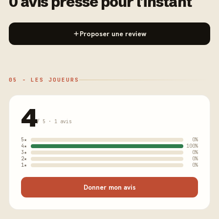
0 avis presse pour l'instant
Proposer une review
05 - LES JOUEURS
4
/ 5 · 1 avis
5★
0%
4★
100%
3★
0%
2★
0%
1★
0%
Donner mon avis