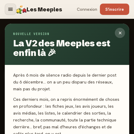
Les Meeples
Connexion
S'inscrire
✕
NOUVELLE VERSION
Jeux
/
Mycelium
La V2 des Meeples est
enfin là 🎉
2023
·
SOFA EDITION
Mycelium
Après 6 mois de silence radio depuis le dernier post
du 6 décembre… on a un peu disparu des réseaux,
mais pas du projet.
1-4 joueurs
7 ans+
15 min
Pose de tuiles
Cartes
Ces derniers mois, on a repris énormément de choses
en profondeur : les fiches jeux, les avis joueurs, les
J'ai joué
Envie de jouer
Wishlist
avis médias, les listes, le calendrier des sorties, la
recherche, la communauté, toute la partie technique
Donner mon avis
derrière… bref, pas mal d'heures d'échanges et de
cafés plus tard, on y est.