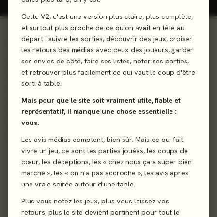
Cette V2, c'est une version plus claire, plus complète,
et surtout plus proche de ce qu'on avait en tête au
départ : suivre les sorties, découvrir des jeux, croiser
01 - LE JEU
les retours des médias avec ceux des joueurs, garder
ses envies de côté, faire ses listes, noter ses parties,
Dans Mycelium, amenez vos champignons à la victoire !
et retrouver plus facilement ce qui vaut le coup d'être
Derrière ce jeu de 61 cartes se cache une bataille pour le
sorti à table.
contrôle du mycélium, une ressources indispensable au
Mais pour que le site soit vraiment utile, fiable et
développement des champignons. 6 peuples, 6 couleurs
représentatif, il manque une chose essentielle :
ayant une valeur comprise entre 1 et 10 ainsi qu’une carte
vous.
premier joueur. A vous de prendre les bonnes décisions et
ainsi mener vos peuples à la victoire !
Les avis médias comptent, bien sûr. Mais ce qui fait
vivre un jeu, ce sont les parties jouées, les coups de
cœur, les déceptions, les « chez nous ça a super bien
Pose de tuiles
Cartes
marché », les « on n'a pas accroché », les avis après
une vraie soirée autour d'une table.
Sortie
22 décembre 2023
Plus vous notez les jeux, plus vous laissez vos
retours, plus le site devient pertinent pour tout le