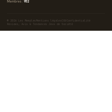
Membres :
952
© 2026 Les Meeples
Mentions légales
CGU
Confidentialité
Reviews, Avis & Tendances Jeux de Société