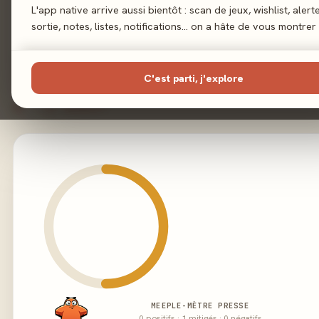
Illustration
C
L'app native arrive aussi bientôt : scan de jeux, wishlist, alert
sortie, notes, listes, notifications… on a hâte de vous montrer 
Éditeur
Don't 
C'est parti, j'explore
02 - LE VERDICT
MEEPLE-MÈTRE PRESSE
0 positifs · 1 mitigés · 0 négatifs