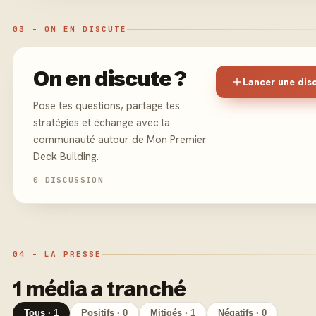
03 - ON EN DISCUTE
On en discute ?
Lancer une dis
Pose tes questions, partage tes
stratégies et échange avec la
communauté autour de Mon Premier
Deck Building.
0 DISCUSSION
04 - LA PRESSE
1 média a tranché
Tous · 1
Positifs · 0
Mitigés · 1
Négatifs · 0