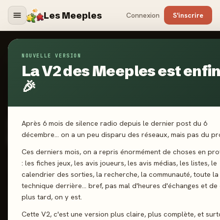
Les Meeples
Connexion
S'inscrire
NOUVELLE VERSION
Jeux
/
Mon Premier Deck Building
La V2 des Meeples est enfin
🎉
2025
·
DON'T PANIC GAMES
Mon Premier Deck
Après 6 mois de silence radio depuis le dernier post du 6
Building
décembre… on a un peu disparu des réseaux, mais pas du pro
Ces derniers mois, on a repris énormément de choses en pr
: les fiches jeux, les avis joueurs, les avis médias, les listes, le
2-5 joueurs
6 ans+
15 min
Deckbuilding
calendrier des sorties, la recherche, la communauté, toute la
technique derrière… bref, pas mal d'heures d'échanges et de
plus tard, on y est.
J'ai joué
Envie de jouer
Wishlist
Cette V2, c'est une version plus claire, plus complète, et surt
Donner mon avis