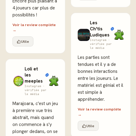
Encore plus plaisant à
4 joueurs car plus de
possibilités !
Les
Voir la review complète
Ch'tis
→
Ludiques
Instagram ·
Utile
vérifiée par
le média
Les parties sont
tendues et il y a de
Loli et
bonnes interactions
les
entre les joueurs. Le
meeples
matériel est génial et il
Instagram ·
vérifiée par
est simple à
le média
appréhender.
Marajoara, c'est un jeu
Voir la review complète
à première vue très
→
abstrait, mais quand
on commence à s'y
Utile
plonger dedans, on se