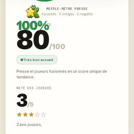
MEEPLE-MÈTRE PRESSE
4 positifs · 0 mitigés · 0 négatifs
100%
NOTE DE TENDANCE
80
/100
Très bon accueil
Presse et joueurs fusionnés en un score unique de
tendance.
NOTE DES JOUEURS
3
/5
2 avis joueurs.