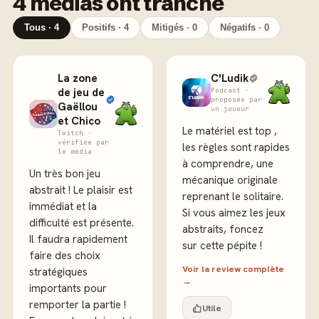
4 médias ont tranché
Tous · 4
Positifs · 4
Mitigés · 0
Négatifs · 0
La zone
C'Ludik
de jeu de
Podcast ·
proposée par
Gaëllou
un joueur
et Chico
Le matériel est top ,
Twitch ·
vérifiée par
les règles sont rapides
le média
à comprendre, une
Un très bon jeu
mécanique originale
abstrait ! Le plaisir est
reprenant le solitaire.
immédiat et la
Si vous aimez les jeux
difficulté est présente.
abstraits, foncez
Il faudra rapidement
sur cette pépite !
faire des choix
Voir la review complète
stratégiques
→
importants pour
remporter la partie !
Utile