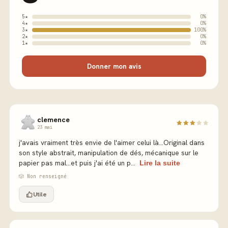
5★
0%
4★
0%
3★
100%
2★
0%
1★
0%
Donner mon avis
clemence
23 mai
j'avais vraiment très envie de l'aimer celui là...Original dans
son style abstrait, manipulation de dés, mécanique sur le
papier pas mal...et puis j'ai été un p...
Lire la suite
🎲 Non renseigné
Utile