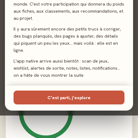
Auteur
Daniel de Lucca
monde. C'est votre participation qui donnera du poids
aux fiches, aux classements, aux recommandations, et
Illustration
Carmen Ferreira Martinez
au projet.
Il y aura sûrement encore des petits trucs à corriger,
Éditeur
Super Meeple
des bugs planqués, des pages à ajuster, des détails
qui piquent un peu les yeux… mais voilà : elle est en
ligne.
L'app native arrive aussi bientôt : scan de jeux,
02 - LE VERDICT
wishlist, alertes de sortie, notes, listes, notifications…
on a hâte de vous montrer la suite.
C'est parti, j'explore