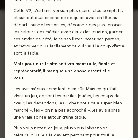
Cette V2, c'est une version plus claire, plus complète,
et surtout plus proche de ce qu'on avait en tête au
départ : suivre les sorties, découvrir des jeux, croiser
01 - LE JEU
les retours des médias avec ceux des joueurs, garder
ses envies de côté, faire ses listes, noter ses parties,
Découvrez et restaurez l'art Marajó... Vous incarnez un
et retrouver plus facilement ce qui vaut le coup d'être
conservateur de musée. Vos équipes parcourent le terrain
sorti à table.
pour déterrer et exposer d’anciens vases précolombiens
Mais pour que le site soit vraiment utile, fiable et
et cherchent à reconstituer, fragment par fragment, les
représentatif, il manque une chose essentielle :
anciennes céramiques retrouvées sur place. Gérez au
vous.
mieux la collection exposée dans votre musée pour
engranger des points et l'emporter !
Les avis médias comptent, bien sûr. Mais ce qui fait
vivre un jeu, ce sont les parties jouées, les coups de
cœur, les déceptions, les « chez nous ça a super bien
Dés
marché », les « on n'a pas accroché », les avis après
une vraie soirée autour d'une table.
Sortie
25 avril 2025
Plus vous notez les jeux, plus vous laissez vos
retours, plus le site devient pertinent pour tout le