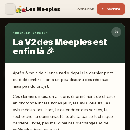
Les Meeples
Connexion
S'inscrire
✕
NOUVELLE VERSION
Jeux
/
Marajoara
La V2 des Meeples est
enfin là 🎉
2025
·
SUPER MEEPLE
Marajoara
Après 6 mois de silence radio depuis le dernier post
du 6 décembre… on a un peu disparu des réseaux,
mais pas du projet.
1-4 joueurs
14 ans+
45 min
Dés
Ces derniers mois, on a repris énormément de choses
en profondeur : les fiches jeux, les avis joueurs, les
J'ai joué
Envie de jouer
Wishlist
avis médias, les listes, le calendrier des sorties, la
recherche, la communauté, toute la partie technique
Donner mon avis
derrière… bref, pas mal d'heures d'échanges et de
cafés plus tard, on y est.