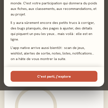
monde. C'est votre participation qui donnera du poids
Sortie
13 janvier 2023
aux fiches, aux classements, aux recommandations, et
au projet.
Auteur
T.C. Petty III
Il y aura sûrement encore des petits trucs à corriger,
Illustration
Damien Mammoliti
·
Eric Hibbeler
·
Anh Le
·
des bugs planqués, des pages à ajuster, des détails
Janos Orban
·
Cold Castle Studios
qui piquent un peu les yeux… mais voilà : elle est en
ligne.
Éditeur
Renegade Game Studios
L'app native arrive aussi bientôt : scan de jeux,
wishlist, alertes de sortie, notes, listes, notifications…
on a hâte de vous montrer la suite.
02 - LE VERDICT
C'est parti, j'explore