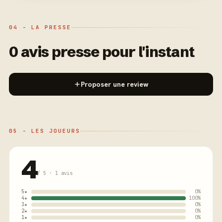
04 - LA PRESSE
0 avis presse pour l'instant
Proposer une review
05 - LES JOUEURS
4
/ 5 · 1 avis
5★
0%
4★
100%
3★
0%
2★
0%
1★
0%