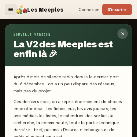
Les Meeples
Connexion
S'inscrire
✕
NOUVELLE VERSION
Jeux
/
Le Secret de mon Père
La V2 des Meeples est
enfin là 🎉
2023
·
RENEGADE GAME STUDIOS
Le Secret de mon Père
Après 6 mois de silence radio depuis le dernier post
du 6 décembre… on a un peu disparu des réseaux,
mais pas du projet.
2-4 joueurs
14 ans+
120 min
Narratif
Ces derniers mois, on a repris énormément de choses
Pose d’ouvriers
Gestion de Main
en profondeur : les fiches jeux, les avis joueurs, les
avis médias, les listes, le calendrier des sorties, la
recherche, la communauté, toute la partie technique
J'ai joué
Envie de jouer
Wishlist
derrière… bref, pas mal d'heures d'échanges et de
cafés plus tard, on y est.