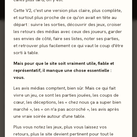
Donner mon avis
Cette V2, c'est une version plus claire, plus complète,
et surtout plus proche de ce qu'on avait en tête au
départ : suivre les sorties, découvrir des jeux, croiser
les retours des médias avec ceux des joueurs, garder
01 - LE JEU
ses envies de côté, faire ses listes, noter ses parties,
et retrouver plus facilement ce qui vaut le coup d'être
Vous jouez l’un des membres d’une fratrie à la fin du
sorti à table.
XIXème siècle, dont votre père, tout juste décédé, s’avère
Mais pour que le site soit vraiment utile, fiable et
être un savant fou qui vous a légué son laboratoire rempli
représentatif, il manque une chose essentielle :
d’inventions inachevées. Envoyez votre personnel sur
vous.
différents lieux, faites des choix (qui influeront sur le
Les avis médias comptent, bien sûr. Mais ce qui fait
déroulement du scénario), continuez les expériences de
vivre un jeu, ce sont les parties jouées, les coups de
votre père et parachevez son œuvre pour accumuler le
cœur, les déceptions, les « chez nous ça a super bien
plus de points de victoire !
marché », les « on n'a pas accroché », les avis après
une vraie soirée autour d'une table.
Narratif
Pose d’ouvriers
Gestion de Main
Plus vous notez les jeux, plus vous laissez vos
retours, plus le site devient pertinent pour tout le