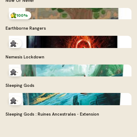
Now Or Never
100%
Earthborne Rangers
-
Nemesis Lockdown
-
Sleeping Gods
-
Sleeping Gods : Ruines Ancestrales - Extension