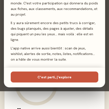
monde. C'est votre participation qui donnera du poids
Sortie
aux fiches, aux classements, aux recommandations, et
27 février 2026
au projet.
Éditeur
Look My Book
Il y aura sûrement encore des petits trucs à corriger,
des bugs planqués, des pages à ajuster, des détails
qui piquent un peu les yeux… mais voilà : elle est en
ligne.
02 - LE VERDICT
L'app native arrive aussi bientôt : scan de jeux,
wishlist, alertes de sortie, notes, listes, notifications…
on a hâte de vous montrer la suite.
C'est parti, j'explore