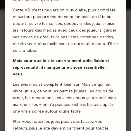
Cette V2, c'est une version plus claire, plus complète,
et surtout plus proche de ce qu'on avait en tête au
départ : suivre les sorties, découvrir des jeux, croiser
01 - LE JEU
les retours des médias avec ceux des joueurs, garder
ses envies de côté, faire ses listes, noter ses parties,
Ruez, trahissez... Ici, l'honneur n'a pas sa place : seuls les
et retrouver plus facilement ce qui vaut le coup d'être
joueurs les plus sournois, audacieux et impitoyables auront
sorti à table.
une chance de gagner. Dans Kouba, les joueurs s'affrontent
Mais pour que le site soit vraiment utile, fiable et
dans un tournoi sans merci, où chaque duel peut renverser
représentatif, il manque une chose essentielle :
le cours de la partie. Lancez les dés, utilisez vos cartes
vous.
avec discernement et piégez vos adversaires avant qu'ils
ne vous dominent. Mais attention… chaque défaite vous
Les avis médias comptent, bien sûr. Mais ce qui fait
vivre un jeu, ce sont les parties jouées, les coups de
rapporte un KOUBA, une pénalité qui vous rapproche
cœur, les déceptions, les « chez nous ça a super bien
dangereusement de l'élimination. Bluffez, manipulez et
marché », les « on n'a pas accroché », les avis après
trahissez au bon moment, car ici, tout est permis !
une vraie soirée autour d'une table.
Affrontement
Plus vous notez les jeux, plus vous laissez vos
Dés
retours, plus le site devient pertinent pour tout le