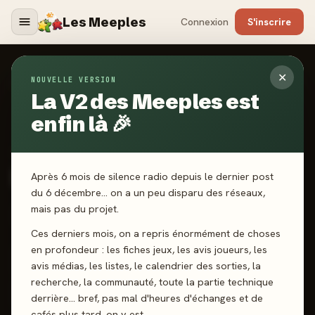
Les Meeples
Connexion
S'inscrire
✕
NOUVELLE VERSION
Jeux
/
Kouba
La V2 des Meeples est
enfin là 🎉
2026
·
LOOK MY BOOK
Kouba
Après 6 mois de silence radio depuis le dernier post
du 6 décembre… on a un peu disparu des réseaux,
mais pas du projet.
2-5 joueurs
8 ans+
30 min
Affrontement
Dés
Ces derniers mois, on a repris énormément de choses
en profondeur : les fiches jeux, les avis joueurs, les
J'ai joué
Envie de jouer
Wishlist
avis médias, les listes, le calendrier des sorties, la
recherche, la communauté, toute la partie technique
Donner mon avis
derrière… bref, pas mal d'heures d'échanges et de
cafés plus tard, on y est.