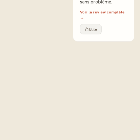
sans problème.
Voir la review complète
→
Utile