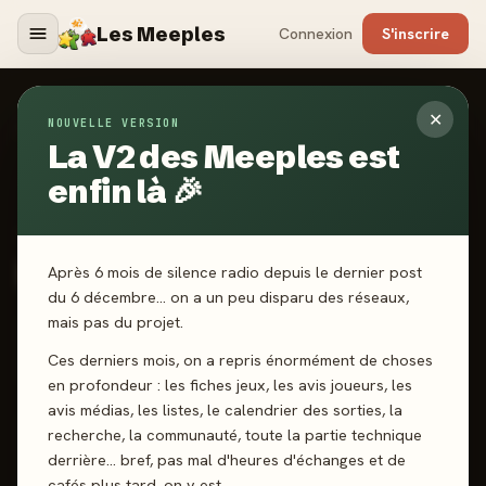
Les Meeples
Connexion
S'inscrire
✕
NOUVELLE VERSION
Jeux
/
Klink
La V2 des Meeples est
enfin là 🎉
2024
·
REBEL STUDIO
Klink
Après 6 mois de silence radio depuis le dernier post
du 6 décembre… on a un peu disparu des réseaux,
mais pas du projet.
3-5 joueurs
7 ans+
20 min
Collection
Ces derniers mois, on a repris énormément de choses
Stop ou Encore
en profondeur : les fiches jeux, les avis joueurs, les
avis médias, les listes, le calendrier des sorties, la
recherche, la communauté, toute la partie technique
J'ai joué
Envie de jouer
Wishlist
derrière… bref, pas mal d'heures d'échanges et de
cafés plus tard, on y est.