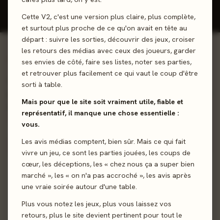
Donner mon avis
Cette V2, c'est une version plus claire, plus complète,
et surtout plus proche de ce qu'on avait en tête au
départ : suivre les sorties, découvrir des jeux, croiser
les retours des médias avec ceux des joueurs, garder
01 - LE JEU
ses envies de côté, faire ses listes, noter ses parties,
et retrouver plus facilement ce qui vaut le coup d'être
Votre objectif est simple: obtenir le moins de points
sorti à table.
possible pour remporter le tour et remporter suffisamment
Mais pour que le site soit vraiment utile, fiable et
de tours pour gagner la partie !
représentatif, il manque une chose essentielle :
vous.
Collection
Stop ou Encore
Les avis médias comptent, bien sûr. Mais ce qui fait
vivre un jeu, ce sont les parties jouées, les coups de
cœur, les déceptions, les « chez nous ça a super bien
Sortie
19 juillet 2024
marché », les « on n'a pas accroché », les avis après
une vraie soirée autour d'une table.
Auteur
Darrell Cannon
Plus vous notez les jeux, plus vous laissez vos
Illustration
Damian Syta
retours, plus le site devient pertinent pour tout le