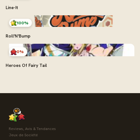
Line-It
100%
Roll'N'Bump
0%
Heroes Of Fairy Tail
Reviews, Avis & Tendances
Jeux de Société