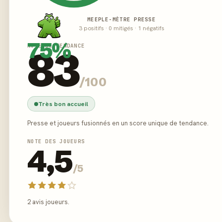
MEEPLE-MÈTRE PRESSE
3 positifs · 0 mitigés · 1 négatifs
75%
NOTE DE TENDANCE
83
/100
Très bon accueil
Presse et joueurs fusionnés en un score unique de tendance.
NOTE DES JOUEURS
4,5
/5
2 avis joueurs.