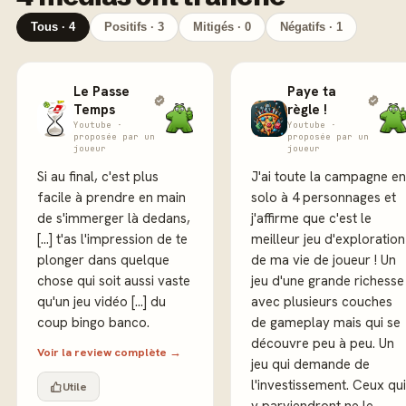
Tous · 4
Positifs · 3
Mitigés · 0
Négatifs · 1
Le Passe
Paye ta
Temps
règle !
Youtube ·
Youtube ·
proposée par un
proposée par un
joueur
joueur
Si au final, c'est plus
J'ai toute la campagne en
facile à prendre en main
solo à 4 personnages et
de s'immerger là dedans,
j'affirme que c'est le
[...] t'as l'impression de te
meilleur jeu d'exploration
plonger dans quelque
de ma vie de joueur ! Un
chose qui soit aussi vaste
jeu d'une grande richesse
qu'un jeu vidéo [...] du
avec plusieurs couches
coup bingo banco.
de gameplay mais qui se
découvre peu à peu. Un
Voir la review complète →
jeu qui demande de
l'investissement. Ceux qui
Utile