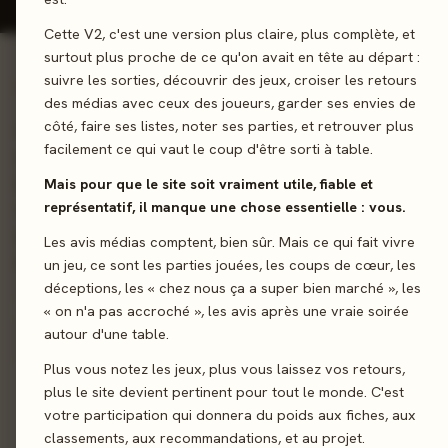
Cette V2, c'est une version plus claire, plus complète, et
surtout plus proche de ce qu'on avait en tête au départ :
suivre les sorties, découvrir des jeux, croiser les retours
01 - LE JEU
des médias avec ceux des joueurs, garder ses envies de
côté, faire ses listes, noter ses parties, et retrouver plus
Véritable jeu d'aventure épique de science-fiction, ISS Vangua
facilement ce qui vaut le coup d'être sorti à table.
offre d'innombrables aventures sur des mondes extraterrest
et des systèmes d'étoiles lointaines. Dirigez et améliorez votr
Mais pour que le site soit vraiment utile, fiable et
représentatif, il manque une chose essentielle : vous.
vaisseau, menez des recherches, fabriquer de l’équipement t
en tentant de résoudre le mystère antédiluvien de la carte
Les avis médias comptent, bien sûr. Mais ce qui fait vivre
stellaire ancrée dans notre ADN.
un jeu, ce sont les parties jouées, les coups de cœur, les
déceptions, les « chez nous ça a super bien marché », les
Coop’
« on n'a pas accroché », les avis après une vraie soirée
Exploration
autour d'une table.
Plus vous notez les jeux, plus vous laissez vos retours,
Sortie
3 mai 202
plus le site devient pertinent pour tout le monde. C'est
votre participation qui donnera du poids aux fiches, aux
Auteur
Andrzej Betkiewicz
·
Krzysztof Piskorski
·
Pawe
classements, aux recommandations, et au projet.
Samborski
·
Marcin Świerko