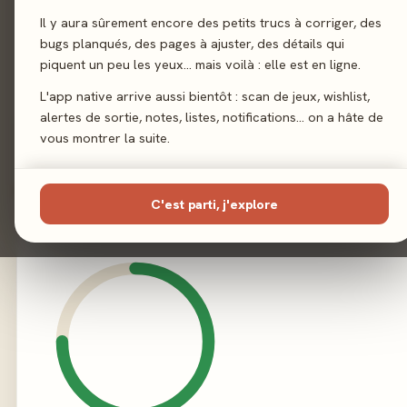
Il y aura sûrement encore des petits trucs à corriger, des
Illustration
bugs planqués, des pages à ajuster, des détails qui
Dominik Mayer
·
Piotr Gacek
·
Patryk Jędraszek
Ewa Laba
piquent un peu les yeux… mais voilà : elle est en ligne.
L'app native arrive aussi bientôt : scan de jeux, wishlist,
Éditeur
Awaken Realm
alertes de sortie, notes, listes, notifications… on a hâte de
vous montrer la suite.
02 - LE VERDICT
C'est parti, j'explore