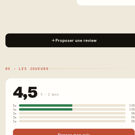
Proposer une review
05 - LES JOUEURS
4,5
/ 5 · 2 avis
5★
50%
4★
50%
3★
0%
2★
0%
1★
0%
Donner mon avis