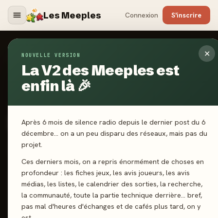
Les Meeples
Connexion
S'inscrire
✕
NOUVELLE VERSION
Jeux
/
ISS Vanguard
La V2 des Meeples est
enfin là 🎉
2024
·
AWAKEN REALMS
ISS Vanguard
Après 6 mois de silence radio depuis le dernier post du 6
décembre… on a un peu disparu des réseaux, mais pas du
projet.
1-4 joueurs
14 ans+
120 min
Coop’
Exploration
Ces derniers mois, on a repris énormément de choses en
profondeur : les fiches jeux, les avis joueurs, les avis
J'ai joué
Envie de jouer
Wishlist
médias, les listes, le calendrier des sorties, la recherche,
la communauté, toute la partie technique derrière… bref,
Donner mon avis
pas mal d'heures d'échanges et de cafés plus tard, on y
est.