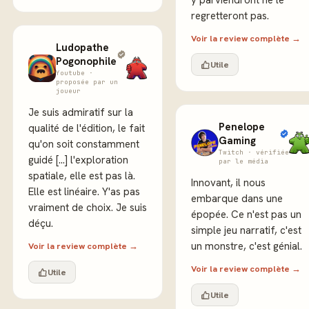
y parviendront ne le
regretteront pas.
Voir la review complète →
Ludopathe
Pogonophile
Utile
Youtube ·
proposée par un
joueur
Je suis admiratif sur la
Penelope
qualité de l'édition, le fait
Gaming
qu'on soit constamment
Twitch · vérifiée
guidé [...] l'exploration
par le média
spatiale, elle est pas là.
Innovant, il nous
Elle est linéaire. Y'as pas
embarque dans une
vraiment de choix. Je suis
épopée. Ce n'est pas un
déçu.
simple jeu narratif, c'est
un monstre, c'est génial.
Voir la review complète →
Voir la review complète →
Utile
Utile