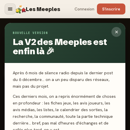
Les Meeples
Connexion
S'inscrire
✕
NOUVELLE VERSION
Jeux
/
Hula Hoo!
La V2 des Meeples est
enfin là 🎉
2024
·
IELLO
Hula Hoo!
Après 6 mois de silence radio depuis le dernier post
du 6 décembre… on a un peu disparu des réseaux,
mais pas du projet.
2-6 joueurs
8 ans+
15 min
Cartes
Défausse
Ces derniers mois, on a repris énormément de choses
Gestion de Main
en profondeur : les fiches jeux, les avis joueurs, les
avis médias, les listes, le calendrier des sorties, la
recherche, la communauté, toute la partie technique
J'ai joué
Envie de jouer
Wishlist
derrière… bref, pas mal d'heures d'échanges et de
cafés plus tard, on y est.