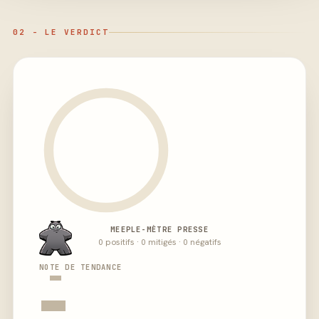
02 - LE VERDICT
MEEPLE-MÈTRE PRESSE
0 positifs · 0 mitigés · 0 négatifs
-
NOTE DE TENDANCE
-