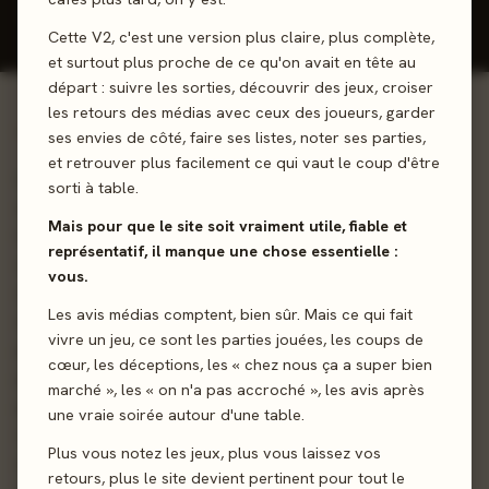
Donner mon avis
Cette V2, c'est une version plus claire, plus complète,
et surtout plus proche de ce qu'on avait en tête au
départ : suivre les sorties, découvrir des jeux, croiser
les retours des médias avec ceux des joueurs, garder
01 - LE JEU
ses envies de côté, faire ses listes, noter ses parties,
et retrouver plus facilement ce qui vaut le coup d'être
Un jeu de plis original très rapide... Le but est de se
sorti à table.
débarrasser de toutes ses cartes ; ou de faire abandonner
Mais pour que le site soit vraiment utile, fiable et
tous les autres joueurs ("drop their hoop"). Chaque joueur
représentatif, il manque une chose essentielle :
commence avec cinq cartes en main, plus cinq cartes
vous.
ouvertes devant lui. Lorsque c'est son tour, il peut choisir
Les avis médias comptent, bien sûr. Mais ce qui fait
de jouer une de ses cartes ouvertes ou une de sa main. Le
vivre un jeu, ce sont les parties jouées, les coups de
premier joueur joue n'importe quelle carte et demande au
cœur, les déceptions, les « chez nous ça a super bien
joueur suivant de jouer "plus haut" ou "plus bas". Un joueur
marché », les « on n'a pas accroché », les avis après
peut suivre cette demande, ou "doubler" - jouer la même
une vraie soirée autour d'une table.
carte que le joueur qui le précède. Ensuite, chacun doit
Plus vous notez les jeux, plus vous laissez vos
doubler (ou briser le double avec une carte voisine ou un
retours, plus le site devient pertinent pour tout le