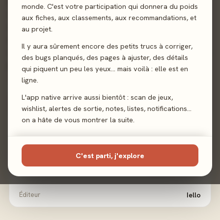
joker. Un joueur qui ne peut pas jouer fait tomber son
monde. C'est votre participation qui donnera du poids
cerceau et est éliminé du tour. Lorsqu'il ne reste plus qu'un
aux fiches, aux classements, aux recommandations, et
seul joueur, ou lorsqu'un joueur s'est débarrassé de toutes
au projet.
ses cartes, il reçoit autant de cartes qu'il en a joué pendant
Il y aura sûrement encore des petits trucs à corriger,
ce tour. Le premier joueur à atteindre 77 points remporte la
des bugs planqués, des pages à ajuster, des détails
partie.
qui piquent un peu les yeux… mais voilà : elle est en
ligne.
Cartes
Défausse
Gestion de Main
L'app native arrive aussi bientôt : scan de jeux,
wishlist, alertes de sortie, notes, listes, notifications…
on a hâte de vous montrer la suite.
Sortie
6 août 2024
Auteur
Jacques Zeimet
C'est parti, j'explore
Illustration
Mélanie Garanin
Éditeur
Iello