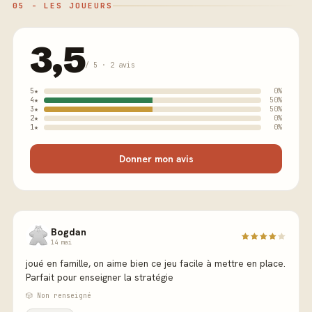
05 - LES JOUEURS
3,5
/ 5 · 2 avis
5★
0%
4★
50%
3★
50%
2★
0%
1★
0%
Donner mon avis
Bogdan
14 mai
joué en famille, on aime bien ce jeu facile à mettre en place.
Parfait pour enseigner la stratégie
🎲 Non renseigné