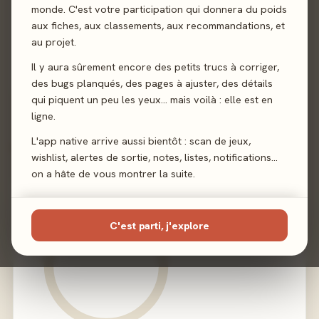
monde. C'est votre participation qui donnera du poids
Auteur
Isaac Childres
aux fiches, aux classements, aux recommandations, et
au projet.
Illustration
Alexandr Elichev
·
Josh T. McDowell
Il y aura sûrement encore des petits trucs à corriger,
Éditeur
Cephalofair Games
des bugs planqués, des pages à ajuster, des détails
qui piquent un peu les yeux… mais voilà : elle est en
ligne.
L'app native arrive aussi bientôt : scan de jeux,
02 - LE VERDICT
wishlist, alertes de sortie, notes, listes, notifications…
on a hâte de vous montrer la suite.
C'est parti, j'explore