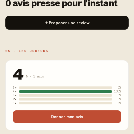
0 avis presse pour l'instant
Proposer une review
05 - LES JOUEURS
4
/ 5 · 1 avis
5★
0%
4★
100%
3★
0%
2★
0%
1★
0%
Donner mon avis