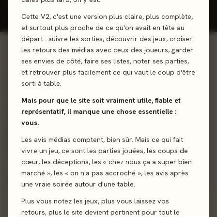
Donner mon avis
Cette V2, c'est une version plus claire, plus complète,
et surtout plus proche de ce qu'on avait en tête au
départ : suivre les sorties, découvrir des jeux, croiser
les retours des médias avec ceux des joueurs, garder
01 - LE JEU
ses envies de côté, faire ses listes, noter ses parties,
et retrouver plus facilement ce qui vaut le coup d'être
Aventures à Havrenuit... Incarnez un groupe d’aventuriers
sorti à table.
mercenaires, chacun caractérisé par des compétences
Mais pour que le site soit vraiment utile, fiable et
spécifiques. Ensemble, éliminez les menaces tapies dans
représentatif, il manque une chose essentielle :
l'ombre de donjons ou ruines oubliées, amassez du butin,
vous.
engrangez de l'expérience et faites évoluer le monde au fil
Les avis médias comptent, bien sûr. Mais ce qui fait
des 95 scénarios qui vous attendent !
vivre un jeu, ce sont les parties jouées, les coups de
cœur, les déceptions, les « chez nous ça a super bien
Coop’
Deckbuilding
Narratif
Gestion de Main
marché », les « on n'a pas accroché », les avis après
une vraie soirée autour d'une table.
Sortie
22 novembre 2019
Plus vous notez les jeux, plus vous laissez vos
retours, plus le site devient pertinent pour tout le