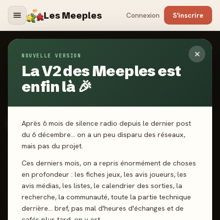
Les Meeples
Connexion
S'inscrire
✕
NOUVELLE VERSION
Jeux
/
Gloomhaven
La V2 des Meeples est
enfin là 🎉
2019
·
CEPHALOFAIR GAMES
Gloomhaven
Après 6 mois de silence radio depuis le dernier post
du 6 décembre… on a un peu disparu des réseaux,
mais pas du projet.
1-4 joueurs
12 ans+
60 min
Coop’
Deckbuilding
Ces derniers mois, on a repris énormément de choses
Narratif
Gestion de Main
en profondeur : les fiches jeux, les avis joueurs, les
avis médias, les listes, le calendrier des sorties, la
recherche, la communauté, toute la partie technique
J'ai joué
Envie de jouer
Wishlist
derrière… bref, pas mal d'heures d'échanges et de
cafés plus tard, on y est.