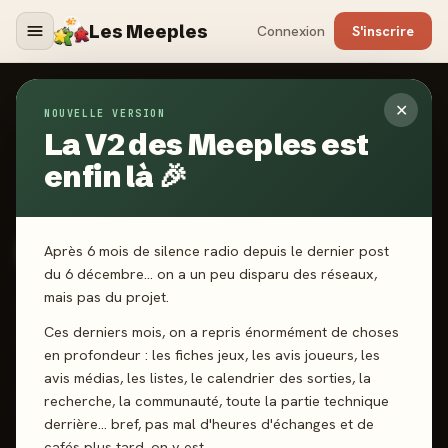
Les Meeples
Connexion
S'inscrire
✕
NOUVELLE VERSION
Jeux
/
Dominant Species
La V2 des Meeples est
enfin là 🎉
2023
·
PHALANX
Dominant Species
Après 6 mois de silence radio depuis le dernier post
du 6 décembre… on a un peu disparu des réseaux,
mais pas du projet.
2-6 joueurs
14 ans+
150 min
Développement
Ces derniers mois, on a repris énormément de choses
Pose d’ouvriers
Conquête
en profondeur : les fiches jeux, les avis joueurs, les
avis médias, les listes, le calendrier des sorties, la
recherche, la communauté, toute la partie technique
J'ai joué
Envie de jouer
Wishlist
derrière… bref, pas mal d'heures d'échanges et de
cafés plus tard, on y est.