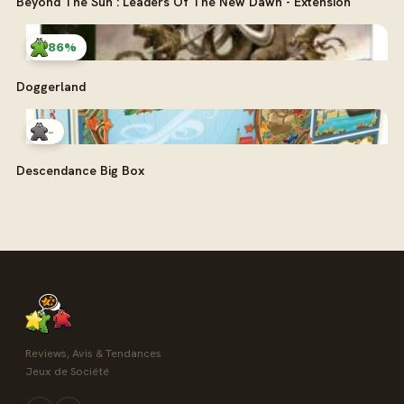
Beyond The Sun : Leaders Of The New Dawn - Extension
86%
Doggerland
-
Descendance Big Box
Reviews, Avis & Tendances
Jeux de Société