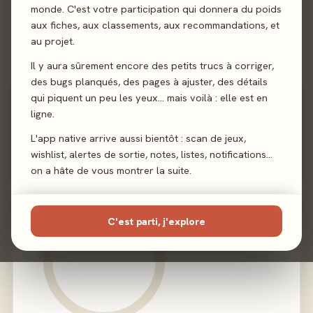
monde. C'est votre participation qui donnera du poids
Auteur
Chad Jensen
aux fiches, aux classements, aux recommandations, et
au projet.
Illustration
Bartek Jędrzejewski
·
Tomek Zarucki
Il y aura sûrement encore des petits trucs à corriger,
Éditeur
Phalanx
des bugs planqués, des pages à ajuster, des détails
qui piquent un peu les yeux… mais voilà : elle est en
ligne.
L'app native arrive aussi bientôt : scan de jeux,
02 - LE VERDICT
wishlist, alertes de sortie, notes, listes, notifications…
on a hâte de vous montrer la suite.
C'est parti, j'explore