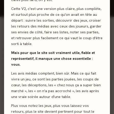
Donner mon avis
Cette V2, c'est une version plus claire, plus complète,
et surtout plus proche de ce qu'on avait en tête au
départ : suivre les sorties, découvrir des jeux, croiser
les retours des médias avec ceux des joueurs, garder
01 - LE JEU
ses envies de côté, faire ses listes, noter ses parties,
et retrouver plus facilement ce qui vaut le coup d'être
L'hiver vient !. L'ère glaciaire approche et avec elle, une
sorti à table.
gigantesque lutte entre les différentes espèces animales
Mais pour que le site soit vraiment utile, fiable et
pour survivre et s'adapter aux changements climatiques.
représentatif, il manque une chose essentielle :
Incarnez un Mammifère, Reptile, Oiseau, Amphibien,
vous.
Arachnide ou Insecte, dominez les différents terrains,
Les avis médias comptent, bien sûr. Mais ce qui fait
propagez vous et engrangez les points de victoire !
vivre un jeu, ce sont les parties jouées, les coups de
cœur, les déceptions, les « chez nous ça a super bien
Développement
Pose d’ouvriers
Conquête
marché », les « on n'a pas accroché », les avis après
une vraie soirée autour d'une table.
Sortie
31 mars 2023
Plus vous notez les jeux, plus vous laissez vos
retours, plus le site devient pertinent pour tout le