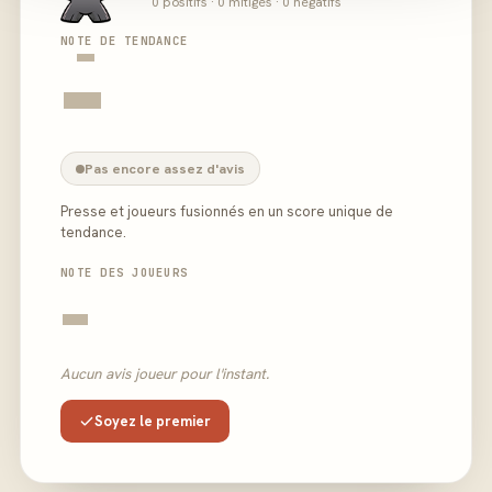
0 positifs · 0 mitigés · 0 négatifs
-
NOTE DE TENDANCE
-
Pas encore assez d'avis
Presse et joueurs fusionnés en un score unique de
tendance.
NOTE DES JOUEURS
-
Aucun avis joueur pour l'instant.
Soyez le premier