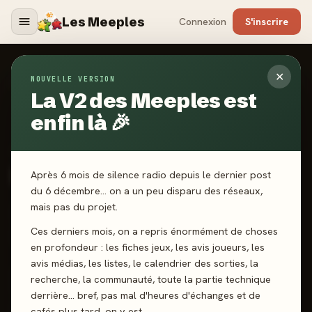
Les Meeples
Connexion
S'inscrire
✕
NOUVELLE VERSION
Jeux
/
Diamoniak
La V2 des Meeples est
enfin là 🎉
2009
·
DJECO
Diamoniak
Après 6 mois de silence radio depuis le dernier post
du 6 décembre… on a un peu disparu des réseaux,
mais pas du projet.
2-4 joueurs
5 ans+
15 min
Cartes
Collection
Ces derniers mois, on a repris énormément de choses
Stratégie
en profondeur : les fiches jeux, les avis joueurs, les
avis médias, les listes, le calendrier des sorties, la
recherche, la communauté, toute la partie technique
J'ai joué
Envie de jouer
Wishlist
derrière… bref, pas mal d'heures d'échanges et de
cafés plus tard, on y est.