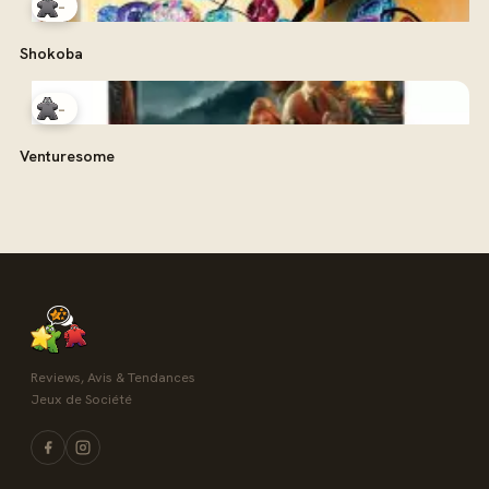
-
Shokoba
-
Venturesome
Reviews, Avis & Tendances
Jeux de Société