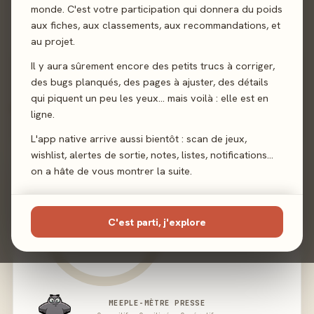
Illustration
Alex Sanders
monde. C'est votre participation qui donnera du poids
aux fiches, aux classements, aux recommandations, et
au projet.
Éditeur
Djeco
Il y aura sûrement encore des petits trucs à corriger,
des bugs planqués, des pages à ajuster, des détails
qui piquent un peu les yeux… mais voilà : elle est en
02 - LE VERDICT
ligne.
L'app native arrive aussi bientôt : scan de jeux,
wishlist, alertes de sortie, notes, listes, notifications…
on a hâte de vous montrer la suite.
C'est parti, j'explore
MEEPLE-MÈTRE PRESSE