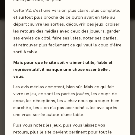
Donner mon avis
Cette V2, c'est une version plus claire, plus complète,
et surtout plus proche de ce qu'on avait en tête au
départ : suivre les sorties, découvrir des jeux, croiser
les retours des médias avec ceux des joueurs, garder
01 - LE JEU
ses envies de côté, faire ses listes, noter ses parties,
et retrouver plus facilement ce qui vaut le coup d'être
Soyez le plus rapide à construire votre château... Diamoniak
sorti à table.
est un jeu de stratégie où chacun doit réussir à construire
Mais pour que le site soit vraiment utile, fiable et
son château avant que les cartes sorcières ne jettent un
représentatif, il manque une chose essentielle :
sort !
vous.
Les avis médias comptent, bien sûr. Mais ce qui fait
Cartes
Collection
Stratégie
vivre un jeu, ce sont les parties jouées, les coups de
cœur, les déceptions, les « chez nous ça a super bien
marché », les « on n'a pas accroché », les avis après
Sortie
3 novembre 2009
une vraie soirée autour d'une table.
Auteur
Grégory Kirszbaum
Plus vous notez les jeux, plus vous laissez vos
retours, plus le site devient pertinent pour tout le