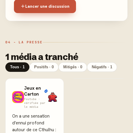
Lancer une discussion
04 - LA PRESSE
1 média a tranché
Tous · 1
Positifs · 0
Mitigés · 0
Négatifs · 1
Jeux en
Carton
Youtube ·
vérifiée par
le média
On a une sensation
d'ennui profond
autour de ce Cthulhu :