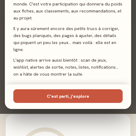
monde. C'est votre participation qui donnera du poids
Deckbuilding
Rôles Cachés
aux fiches, aux classements, aux recommandations, et
au projet.
Il y aura sûrement encore des petits trucs à corriger,
Sortie
30 avril 2026
des bugs planqués, des pages à ajuster, des détails
qui piquent un peu les yeux… mais voilà : elle est en
Auteur
Martin Wallace
·
Travis R. Chance
ligne.
Illustration
Anders Finér
L'app native arrive aussi bientôt : scan de jeux,
wishlist, alertes de sortie, notes, listes, notifications…
on a hâte de vous montrer la suite.
Éditeur
CMON
C'est parti, j'explore
02 - LE VERDICT