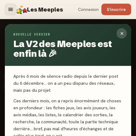
Les Meeples
Connexion
S'inscrire
✕
NOUVELLE VERSION
Jeux
/
Cthulhu : Sombre Providence
La V2 des Meeples est
enfin là 🎉
2026
·
CMON
Cthulhu : Sombre
Après 6 mois de silence radio depuis le dernier post
Providence
du 6 décembre… on a un peu disparu des réseaux,
mais pas du projet.
Ces derniers mois, on a repris énormément de choses
1-5 joueurs
13 ans+
120 min
Deckbuilding
en profondeur : les fiches jeux, les avis joueurs, les
Rôles Cachés
avis médias, les listes, le calendrier des sorties, la
recherche, la communauté, toute la partie technique
derrière… bref, pas mal d'heures d'échanges et de
J'ai joué
Envie de jouer
Wishlist
cafés plus tard, on y est.