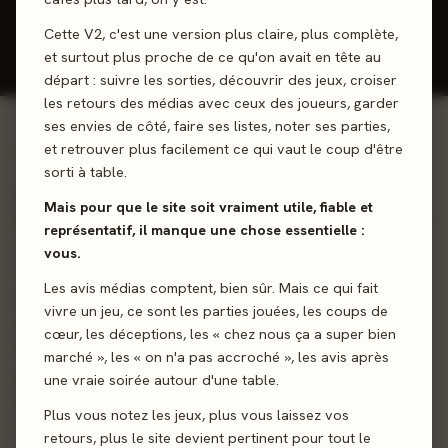
Donner mon avis
Cette V2, c'est une version plus claire, plus complète,
et surtout plus proche de ce qu'on avait en tête au
départ : suivre les sorties, découvrir des jeux, croiser
les retours des médias avec ceux des joueurs, garder
ses envies de côté, faire ses listes, noter ses parties,
et retrouver plus facilement ce qui vaut le coup d'être
01 - LE JEU
sorti à table.
Une fois de plus, le Monde fait face à des forces
Mais pour que le site soit vraiment utile, fiable et
maléfiques... dans quel camps serez-vous ? Dans le monde
représentatif, il manque une chose essentielle :
de Cthulhu : Death May Die, inspiré des écrits de H.P.
vous.
Lovecraft, et nouvelle version du jeu A Study in Emerald,
Les avis médias comptent, bien sûr. Mais ce qui fait
vous incarnez des enquêteurs et des cultistes secrets des
vivre un jeu, ce sont les parties jouées, les coups de
villes les plus influentes des États-Unis pendant la Grande
cœur, les déceptions, les « chez nous ça a super bien
Dépression. Chaque joueur appartient secrètement à l’une
marché », les « on n'a pas accroché », les avis après
des deux factions rivales et doit user de stratégie et
une vraie soirée autour d'une table.
d’influence pour servir sa cause sans révéler son
Plus vous notez les jeux, plus vous laissez vos
allégeance.
retours, plus le site devient pertinent pour tout le