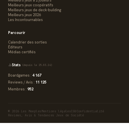
Meilleurs jeux à 2 joueurs
Meilleurs jeux coopératifs
Meilleurs jeux de deck-building
Meilleurs jeux 2026
Les Incontournables
Parcourir
Calendrier des sorties
Éditeurs
Médias certifiés
Stats
(depuis le 25.03.24)
Boardgames :
4 167
Reviews / Avis :
11 125
Membres :
952
© 2026 Les Meeples
Mentions légales
CGU
Confidentialité
Reviews, Avis & Tendances Jeux de Société