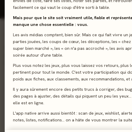
envies de côté, faire ses listes, noter ses parties, et retrouve
facilement ce qui vaut le coup d'être sorti à table.
Mais pour que le site soit vraiment utile, fiable et représentat
manque une chose essentielle : vous.
Les avis médias comptent, bien sûr. Mais ce qui fait vivre un j
01 - LE JEU
parties jouées, les coups de cœur, les déceptions, les « chez
Plongez dans les fleuves et rivières du Nord-Ouest américain 
super bien marché », les « on n'a pas accroché », les avis ap
animaux sauvages, complétez les habitas et développez l'éco
soirée autour d'une table.
harmonieux qui soit !
Plus vous notez les jeux, plus vous laissez vos retours, plus l
pertinent pour tout le monde. C'est votre participation qui 
Truc & Write
poids aux fiches, aux classements, aux recommandations, et a
Il y aura sûrement encore des petits trucs à corriger, des bu
des pages à ajuster, des détails qui piquent un peu les yeux… 
Sortie
elle est en ligne.
Auteur
L'app native arrive aussi bientôt : scan de jeux, wishlist, alert
notes, listes, notifications… on a hâte de vous montrer la suite
Illustration