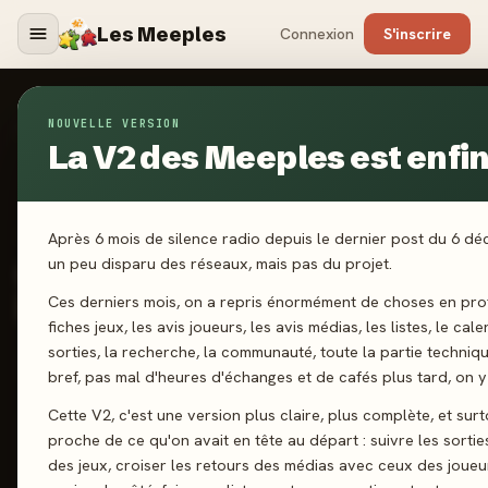
Les Meeples
Connexion
S'inscrire
NOUVELLE VERSION
Jeux
/
Cascadia Rolling - Rivières
La V2 des Meeples est enfin 
2025
Après 6 mois de silence radio depuis le dernier post du 6 d
·
LUCKY DUCK GAMES
Cascadia Rolling -
un peu disparu des réseaux, mais pas du projet.
Rivières
Ces derniers mois, on a repris énormément de choses en prof
fiches jeux, les avis joueurs, les avis médias, les listes, le cal
sorties, la recherche, la communauté, toute la partie techniq
1-4 joueurs
10 ans+
20 min
Truc & Write
bref, pas mal d'heures d'échanges et de cafés plus tard, on y 
Cette V2, c'est une version plus claire, plus complète, et surt
J'ai joué
Envie de jouer
Wishlist
proche de ce qu'on avait en tête au départ : suivre les sortie
des jeux, croiser les retours des médias avec ceux des joueu
Donner mon avis