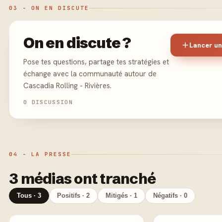
03 - ON EN DISCUTE
On en discute ?
Lancer un
Pose tes questions, partage tes stratégies et
échange avec la communauté autour de
Cascadia Rolling - Rivières.
0 DISCUSSION
04 - LA PRESSE
3 médias ont tranché
Tous · 3
Positifs · 2
Mitigés · 1
Négatifs · 0