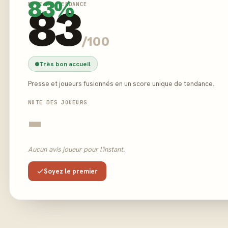
83%
NOTE DE TENDANCE
83
/100
Très bon accueil
Presse et joueurs fusionnés en un score unique de tendance.
NOTE DES JOUEURS
-
Aucun avis joueur pour l'instant.
Soyez le premier