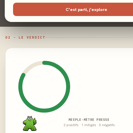
Éditeur
L
C'est parti, j'explore
02 - LE VERDICT
MEEPLE-MÈTRE PRESSE
2 positifs · 1 mitigés · 0 négatifs