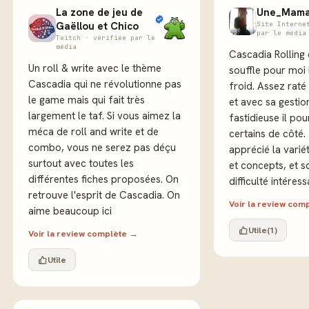
La zone de jeu de
Une_Mama
Gaëllou et Chico
Site Interne
par le média
Twitch · vérifiée par le
média
Cascadia Rolling 
Un roll & write avec le thème
souffle pour moi 
Cascadia qui ne révolutionne pas
froid. Assez rat
le game mais qui fait très
et avec sa gesti
largement le taf. Si vous aimez la
fastidieuse il pou
méca de roll and write et de
certains de côté. 
combo, vous ne serez pas déçu
apprécié la variét
surtout avec toutes les
et concepts, et s
différentes fiches proposées. On
difficulté intéress
retrouve l'esprit de Cascadia. On
Voir la review com
aime beaucoup ici
Utile
(1)
Voir la review complète →
Utile