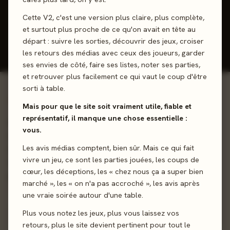
J'ai joué
Envie de jouer
Wishlist
Cette V2, c'est une version plus claire, plus complète,
et surtout plus proche de ce qu'on avait en tête au
Donner mon avis
départ : suivre les sorties, découvrir des jeux, croiser
les retours des médias avec ceux des joueurs, garder
ses envies de côté, faire ses listes, noter ses parties,
et retrouver plus facilement ce qui vaut le coup d'être
sorti à table.
01 - LE JEU
Mais pour que le site soit vraiment utile, fiable et
représentatif, il manque une chose essentielle :
Black Rose Renaissance : La Terreur de la Forge est une
vous.
extension pour le jeu Black Rose Wars Renaissance. Cette
Les avis médias comptent, bien sûr. Mais ce qui fait
extension ajoute Magma, un nouvel Avatar, né dans les
vivre un jeu, ce sont les parties jouées, les coups de
flammes et vous permettra de découvrir la puissance du
cœur, les déceptions, les « chez nous ça a super bien
pouvoir du Feu !
marché », les « on n'a pas accroché », les avis après
une vraie soirée autour d'une table.
Affrontement
Deckbuilding
Plus vous notez les jeux, plus vous laissez vos
retours, plus le site devient pertinent pour tout le