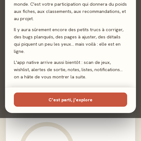
Sortie
monde. C'est votre participation qui donnera du poids
12 janvier 2024
aux fiches, aux classements, aux recommandations, et
au projet.
Auteur
Andrea Colletti
·
Diego Fonseca
·
Marco
Montanaro
Il y aura sûrement encore des petits trucs à corriger,
des bugs planqués, des pages à ajuster, des détails
Illustration
Simone De Paolis
·
Angelica Donarini
·
Cristian
qui piquent un peu les yeux… mais voilà : elle est en
Casado Otazu
·
Giovanni Pirrotta
·
Vincenzo
ligne.
Pratticò
L'app native arrive aussi bientôt : scan de jeux,
Éditeur
Intrafin
wishlist, alertes de sortie, notes, listes, notifications…
on a hâte de vous montrer la suite.
02 - LE VERDICT
C'est parti, j'explore