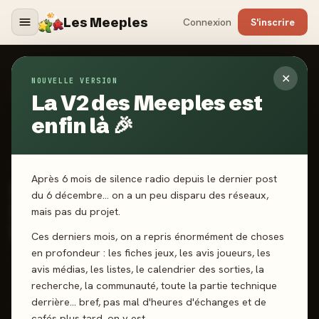
Les Meeples
Connexion
S'inscrire
✕
NOUVELLE VERSION
Jeux
/
Black Rose Wars Renaissance : La Terreur De La
Forge - Extension
La V2 des Meeples est
enfin là 🎉
2024
·
INTRAFIN
Après 6 mois de silence radio depuis le dernier post
Black Rose Wars
du 6 décembre… on a un peu disparu des réseaux,
Renaissance : La Terreur
mais pas du projet.
De La Forge - Extension
Ces derniers mois, on a repris énormément de choses
en profondeur : les fiches jeux, les avis joueurs, les
avis médias, les listes, le calendrier des sorties, la
1-6 joueurs
14 ans+
90 min
Affrontement
recherche, la communauté, toute la partie technique
Deckbuilding
derrière… bref, pas mal d'heures d'échanges et de
cafés plus tard, on y est.