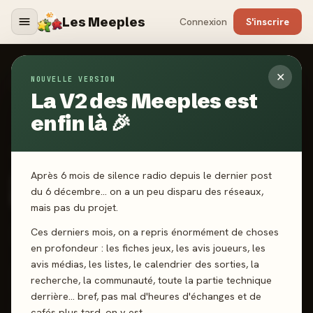
Les Meeples
Connexion
S'inscrire
✕
NOUVELLE VERSION
Jeux
/
Akropolis : Panthéon - Extension
La V2 des Meeples est
enfin là 🎉
2026
·
GIGAMIC
Akropolis : Panthéon -
Après 6 mois de silence radio depuis le dernier post
Extension
du 6 décembre… on a un peu disparu des réseaux,
mais pas du projet.
Ces derniers mois, on a repris énormément de choses
1-4 joueurs
8 ans+
30 min
Pose de tuiles
en profondeur : les fiches jeux, les avis joueurs, les
avis médias, les listes, le calendrier des sorties, la
recherche, la communauté, toute la partie technique
J'ai joué
Envie de jouer
Wishlist
derrière… bref, pas mal d'heures d'échanges et de
cafés plus tard, on y est.
Donner mon avis