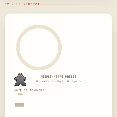
02 - LE VERDICT
MEEPLE-MÈTRE PRESSE
0 positifs · 0 mitigés · 0 négatifs
-
NOTE DE TENDANCE
-