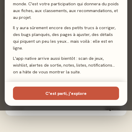
monde. C'est votre participation qui donnera du poids
correspondants. Les joueurs reçoivent également des
aux fiches, aux classements, aux recommandations, et
cubes Pierre et des tuiles Cité, à garder en main comme
au projet.
des cartes. Contrairement au jeu de base, il n’y a pas de
Il y aura sûrement encore des petits trucs à corriger,
rivière.
des bugs planqués, des pages à ajuster, des détails
qui piquent un peu les yeux… mais voilà : elle est en
Pose de tuiles
ligne.
L'app native arrive aussi bientôt : scan de jeux,
wishlist, alertes de sortie, notes, listes, notifications…
Sortie
27 mars 2026
on a hâte de vous montrer la suite.
Auteur
Jules Messaud
C'est parti, j'explore
Illustration
Pauline Detraz
Éditeur
Gigamic