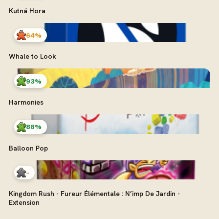
Kutná Hora
64%
Whale to Look
93%
Harmonies
88%
Balloon Pop
-
Kingdom Rush - Fureur Élémentale : N’imp De Jardin -
Extension