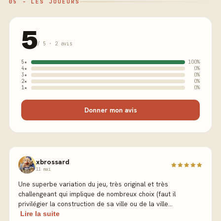
05 - LES JOUEURS
5
/ 5 · 2 avis
5★
100%
4★
0%
3★
0%
2★
0%
1★
0%
Donner mon avis
xbrossard
11 mai
Une superbe variation du jeu, très original et très
challengeant qui implique de nombreux choix (faut il
privilégier la construction de sa ville ou de la ville...
Lire la suite