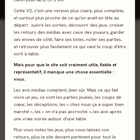
Cette V2, c'est une version plus claire, plus complète,
et surtout plus proche de ce qu'on avait en tête au
départ : suivre les sorties, découvrir des jeux, croiser
les retours des médias avec ceux des joueurs, garder
01 - LE JEU
ses envies de côté, faire ses listes, noter ses parties,
et retrouver plus facilement ce qui vaut le coup d'être
Maintenant, coopérez ! Fini les rivalités entre cités : les
sorti à table.
joueurs unissent leurs forces pour bâtir une capitale
Mais pour que le site soit vraiment utile, fiable et
majestueuse et honorer les dieux antiques. Chaque
représentatif, il manque une chose essentielle :
décision compte, chaque pierre posée mène la cité vers
vous.
les cieux. Une bonne coopération et un brin de stratégie
Les avis médias comptent, bien sûr. Mais ce qui fait
sont les clés pour faire rayonner la Capitale à travers le
vivre un jeu, ce sont les parties jouées, les coups de
monde antique. Les joueurs choisissent ensemble un
cœur, les déceptions, les « chez nous ça a super bien
scénario parmi Corinthe, Sparte ou Athènes, chacun
marché », les « on n'a pas accroché », les avis après
proposant une difficulté différente. Chaque joueur reçoit
une vraie soirée autour d'une table.
une tuile de départ, tandis que les tuiles restantes forment
Plus vous notez les jeux, plus vous laissez vos
le cœur de la Capitale. Trois tuiles Défi Architectural sont
retours, plus le site devient pertinent pour tout le
révélées, accompagnées de leurs Autels Divins