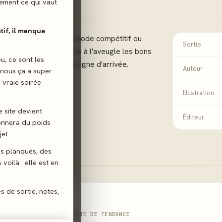
ilement ce qui vaut
atif, il manque
oucher... Que ce soit en mode compétitif ou
Sortie
ez réussir à reconnaitre à l'aveugle les bons
eu, ce sont les
t vous approcher de la ligne d'arrivée.
Auteur
 nous ça a super
 vraie soirée
Illustration
e site devient
Éditeur
donnera du poids
et.
gs planqués, des
voilà : elle est en
es de sortie, notes,
NOTE DE TENDANCE