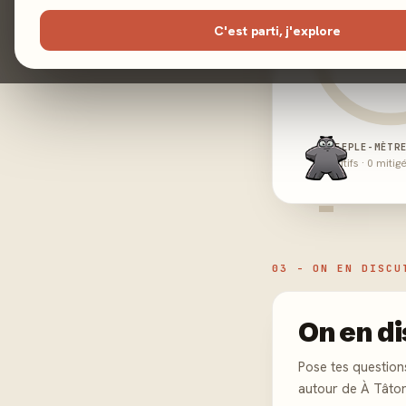
C'est parti, j'explore
MEEPLE-MÈTR
0 positifs · 0 mitig
-
03 - ON EN DISCU
On en di
Pose tes question
autour de À Tâton