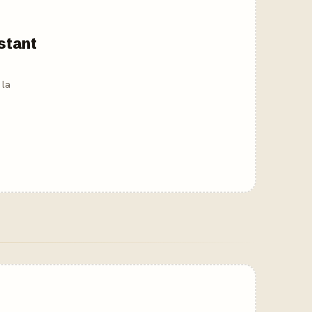
nstant
 la