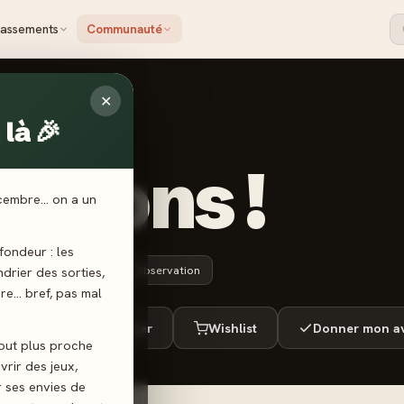
lassements
Communauté
✕
là 🎉
Tâtons !
écembre… on a un
ondeur : les
4 ans+
15 min
Observation
endrier des sorties,
ère… bref, pas mal
ué
Envie de jouer
Wishlist
Donner mon av
tout plus proche
vrir des jeux,
r ses envies de