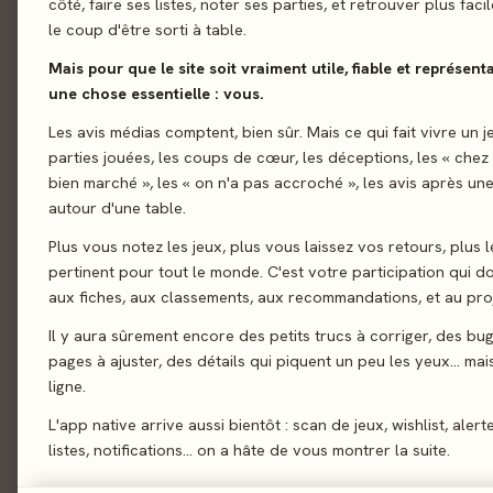
côté, faire ses listes, noter ses parties, et retrouver plus fac
le coup d'être sorti à table.
01 - LE JEU
Le jeu
01
Mais pour que le site soit vraiment utile, fiable et représent
Utilise ton sens du t
Le verdict
02
une chose essentielle : vous.
coopératif, vous devr
On en discute
Les avis médias comptent, bien sûr. Mais ce qui fait vivre un j
03
jetons qui vous feron
parties jouées, les coups de cœur, les déceptions, les « chez
La presse
04
bien marché », les « on n'a pas accroché », les avis après une
Observation
autour d'une table.
Les joueurs
05
Plus vous notez les jeux, plus vous laissez vos retours, plus l
Acheter
06
pertinent pour tout le monde. C'est votre participation qui 
Similaires
07
aux fiches, aux classements, aux recommandations, et au proj
Il y aura sûrement encore des petits trucs à corriger, des bu
pages à ajuster, des détails qui piquent un peu les yeux… mais 
02 - LE VERDICT
ligne.
L'app native arrive aussi bientôt : scan de jeux, wishlist, alert
listes, notifications… on a hâte de vous montrer la suite.