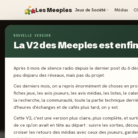
Les Meeples
Jeux de Société
Médias
C
NOUVELLE VERSION
Jeux
/
À Tâtons !
La V2 des Meeples est enfin 
2022
·
AUZOU
À 
Après 6 mois de silence radio depuis le dernier post du 6 d
peu disparu des réseaux, mais pas du projet.
Ces derniers mois, on a repris énormément de choses en prof
1-4 joueurs
fiches jeux, les avis joueurs, les avis médias, les listes, le cal
la recherche, la communauté, toute la partie technique derri
d'heures d'échanges et de cafés plus tard, on y est.
J'ai jo
Cette V2, c'est une version plus claire, plus complète, et sur
de ce qu'on avait en tête au départ : suivre les sorties, décou
croiser les retours des médias avec ceux des joueurs, garde