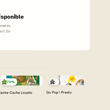
isponible
enaires
ect. En
-
70%
Go Pop ! Presto
ache-Cache Loustic