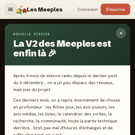
Les Meeples
Connexion
S'inscrire
AUTEURS
›
NATHAN VERMEULEN
✕
NOUVELLE VERSION
La V2 des Meeples est
AUTEUR
· DEPUIS 2025
NV
Nathan Vermeulen
enfin là 🎉
Après 6 mois de silence radio depuis le dernier post
du 6 décembre… on a un peu disparu des réseaux,
mais pas du projet.
SCORE CATALOGUE
-
Ces derniers mois, on a repris énormément de choses
en profondeur : les fiches jeux, les avis joueurs, les
avis médias, les listes, le calendrier des sorties, la
Pas encore noté
recherche, la communauté, toute la partie technique
derrière… bref, pas mal d'heures d'échanges et de
cafés plus tard, on y est.