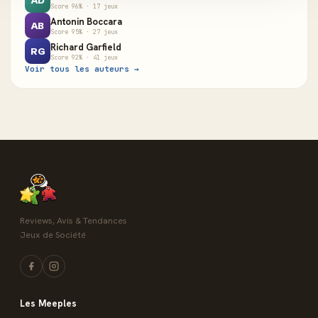
AD
Score 96% · 17 jeux
Antonin Boccara
AB
Score 95% · 27 jeux
Richard Garfield
RG
Score 92% · 41 jeux
Voir tous les auteurs →
Reviews, Avis & Tendances
Jeux de Société
Les Meeples