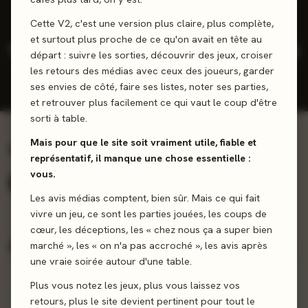
Cette V2, c'est une version plus claire, plus complète,
et surtout plus proche de ce qu'on avait en tête au
1
0
-
2025
départ : suivre les sorties, découvrir des jeux, croiser
les retours des médias avec ceux des joueurs, garder
JEUX CONÇUS
REVIEWS
NOTE
DERNIÈRE
PRESSE
JOUEURS
SORTIE
ses envies de côté, faire ses listes, noter ses parties,
MOY.
et retrouver plus facilement ce qui vaut le coup d'être
sorti à table.
Mais pour que le site soit vraiment utile, fiable et
Ludographie complète
1 jeux
représentatif, il manque une chose essentielle :
vous.
Tous (1)
Expert (1)
Les avis médias comptent, bien sûr. Mais ce qui fait
vivre un jeu, ce sont les parties jouées, les coups de
Score presse
Note joueurs
Récents
A-Z
TRIER :
cœur, les déceptions, les « chez nous ça a super bien
marché », les « on n'a pas accroché », les avis après
PAS ENCORE NOTÉS PAR LA PRESSE
une vraie soirée autour d'une table.
Plus vous notez les jeux, plus vous laissez vos
retours, plus le site devient pertinent pour tout le