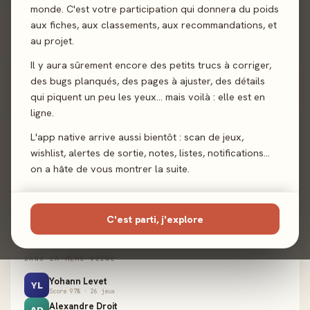
monde. C'est votre participation qui donnera du poids
aux fiches, aux classements, aux recommandations, et
Valda
au projet.
2025 · Expert
Pas encore noté
Il y aura sûrement encore des petits trucs à corriger,
des bugs planqués, des pages à ajuster, des détails
qui piquent un peu les yeux… mais voilà : elle est en
ligne.
ADN CRÉATEUR
L'app native arrive aussi bientôt : scan de jeux,
MÉCANIQUES
wishlist, alertes de sortie, notes, listes, notifications…
Cartes
1
on a hâte de vous montrer la suite.
Dés
1
Draft
1
Majorité
1
C'est parti, j'explore
DANS LA MÊME VEINE
Yohann Levet
YL
Score 97% · 26 jeux
Alexandre Droit