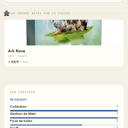
PAS ENCORE NOTÉS PAR LA PRESSE
Ark Nova
2022 · Expert
4,5/5
14 avis
ADN CRÉATEUR
MÉCANIQUES
Collection
3
Gestion de Main
3
Pose de tuiles
2
1