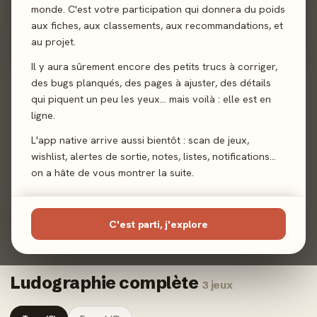
monde. C'est votre participation qui donnera du poids
Sanctuary
aux fiches, aux classements, aux recommandations, et
4,0/5
· 11 avis joueurs
au projet.
Il y aura sûrement encore des petits trucs à corriger,
des bugs planqués, des pages à ajuster, des détails
90%
qui piquent un peu les yeux… mais voilà : elle est en
ligne.
L'app native arrive aussi bientôt : scan de jeux,
2023 · EXPERT · 1-4 J
wishlist, alertes de sortie, notes, listes, notifications…
Ark Nova : Mondes Marins -
on a hâte de vous montrer la suite.
Extension
4,7/5
· 12 avis joueurs
C'est parti, j'explore
Ludographie complète
3 jeux