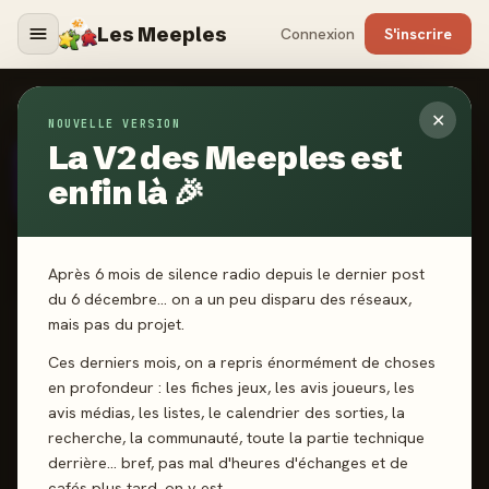
Les Meeples
Connexion
S'inscrire
AUTEURS
›
MATHIAS WIGGE
✕
NOUVELLE VERSION
La V2 des Meeples est
AUTEUR
· DEPUIS 2024
MW
Mathias Wigge
enfin là 🎉
Après 6 mois de silence radio depuis le dernier post
du 6 décembre… on a un peu disparu des réseaux,
mais pas du projet.
SCORE CATALOGUE
-
Ces derniers mois, on a repris énormément de choses
en profondeur : les fiches jeux, les avis joueurs, les
avis médias, les listes, le calendrier des sorties, la
Pas encore noté · 2 jeux notés
recherche, la communauté, toute la partie technique
derrière… bref, pas mal d'heures d'échanges et de
cafés plus tard, on y est.