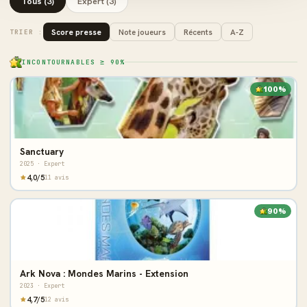
Tous (3)
Expert (3)
Score presse
Note joueurs
Récents
A-Z
TRIER :
INCONTOURNABLES ≥ 90%
100%
Sanctuary
2025 · Expert
4,0/5
11 avis
90%
Ark Nova : Mondes Marins - Extension
2023 · Expert
4,7/5
12 avis