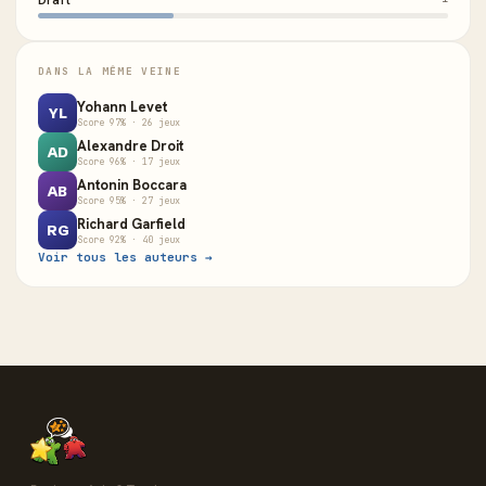
Draft
DANS LA MÊME VEINE
Yohann Levet
YL
Score 97% · 26 jeux
Alexandre Droit
AD
Score 96% · 17 jeux
Antonin Boccara
AB
Score 95% · 27 jeux
Richard Garfield
RG
Score 92% · 40 jeux
Voir tous les auteurs →