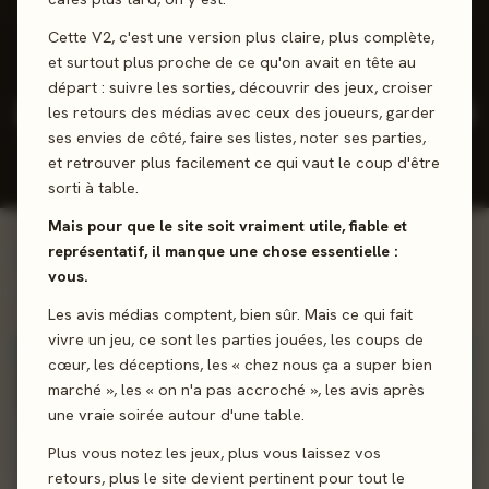
2 positifs
0 neutres
0 négatifs
Cette V2, c'est une version plus claire, plus complète,
et surtout plus proche de ce qu'on avait en tête au
départ : suivre les sorties, découvrir des jeux, croiser
3
12
4,4
2025
les retours des médias avec ceux des joueurs, garder
/5
ses envies de côté, faire ses listes, noter ses parties,
JEUX CONÇUS
REVIEWS
NOTE
DERNIÈRE
PRESSE
JOUEURS
SORTIE
et retrouver plus facilement ce qui vaut le coup d'être
MOY.
sorti à table.
Mais pour que le site soit vraiment utile, fiable et
représentatif, il manque une chose essentielle :
Voir la ludographie →
INCONTOURNABLES
vous.
Œuvres majeures
Les avis médias comptent, bien sûr. Mais ce qui fait
vivre un jeu, ce sont les parties jouées, les coups de
100%
cœur, les déceptions, les « chez nous ça a super bien
marché », les « on n'a pas accroché », les avis après
une vraie soirée autour d'une table.
Plus vous notez les jeux, plus vous laissez vos
retours, plus le site devient pertinent pour tout le
2025 · EXPERT · 1-5 J