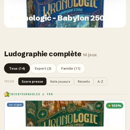
2026 · FAMILLE · 1-4 J
Kronologic - Babylon 2500
Ludographie complète
14 jeux
Tous (14)
Expert (3)
Famille (11)
Score presse
Note joueurs
Récents
A-Z
TRIER :
INCONTOURNABLES ≥ 90%
co-signé
100%