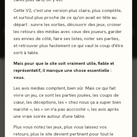
5 positifs
1 neutres
0 négatifs
Cette V2, c'est une version plus claire, plus complète,
et surtout plus proche de ce qu'on avait en tête au
départ : suivre les sorties, découvrir des jeux, croiser
14
36
4,3
2026
les retours des médias avec ceux des joueurs, garder
/5
ses envies de côté, faire ses listes, noter ses parties,
JEUX CONÇUS
REVIEWS
NOTE
DERNIÈRE
PRESSE
JOUEURS
SORTIE
et retrouver plus facilement ce qui vaut le coup d'être
MOY.
sorti à table.
Mais pour que le site soit vraiment utile, fiable et
représentatif, il manque une chose essentielle :
Voir la ludographie →
INCONTOURNABLES
vous.
Œuvres majeures
Les avis médias comptent, bien sûr. Mais ce qui fait
vivre un jeu, ce sont les parties jouées, les coups de
100%
cœur, les déceptions, les « chez nous ça a super bien
marché », les « on n'a pas accroché », les avis après
une vraie soirée autour d'une table.
Plus vous notez les jeux, plus vous laissez vos
retours, plus le site devient pertinent pour tout le
2025 · FAMILLE · 1-4 J