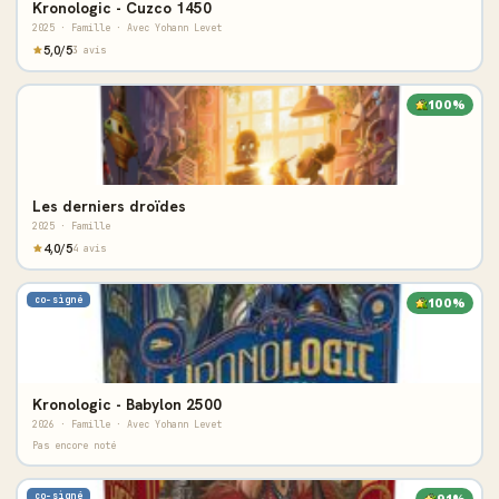
Kronologic - Cuzco 1450
2025 · Famille · Avec Yohann Levet
5,0/5
3 avis
100%
Les derniers droïdes
2025 · Famille
4,0/5
4 avis
co-signé
100%
Kronologic - Babylon 2500
2026 · Famille · Avec Yohann Levet
Pas encore noté
co-signé