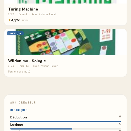
Turing Machine
2022 · Expert · Avec Yohann Levet
4,0/5
3 avis
co-signé
Wildanimo - Sologic
2023 · Famille · Avec Yohann Levet
Pas encore noté
ADN CRÉATEUR
MÉCANIQUES
Déduction
9
Logique
5