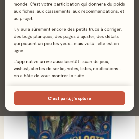
monde. C'est votre participation qui donnera du poids
Kronologic - Cuzco 1450
aux fiches, aux classements, aux recommandations, et
5,0/5
· 3 avis joueurs
au projet.
Il y aura sûrement encore des petits trucs à corriger,
des bugs planqués, des pages à ajuster, des détails
100%
qui piquent un peu les yeux… mais voilà : elle est en
ligne.
L'app native arrive aussi bientôt : scan de jeux,
wishlist, alertes de sortie, notes, listes, notifications…
2025 · FAMILLE · 1-4 J
on a hâte de vous montrer la suite.
Les derniers droïdes
4,0/5
· 4 avis joueurs
C'est parti, j'explore
100%