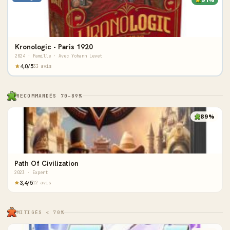
91%
Kronologic - Paris 1920
2024 · Famille · Avec Yohann Levet
4,0/5
33 avis
RECOMMANDÉS 70–89%
89%
Path Of Civilization
2023 · Expert
3,4/5
12 avis
MITIGÉS < 70%