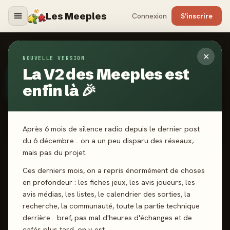
Les Meeples
Connexion
S'inscrire
AUTEURS
›
FABIEN GRIDEL
✕
NOUVELLE VERSION
La V2 des Meeples est
AUTEUR
· DEPUIS 2022
FG
Fabien Gridel
enfin là 🎉
Après 6 mois de silence radio depuis le dernier post
du 6 décembre… on a un peu disparu des réseaux,
mais pas du projet.
SCORE CATALOGUE
-
Ces derniers mois, on a repris énormément de choses
en profondeur : les fiches jeux, les avis joueurs, les
avis médias, les listes, le calendrier des sorties, la
Pas encore noté · 6 jeux notés
recherche, la communauté, toute la partie technique
derrière… bref, pas mal d'heures d'échanges et de
cafés plus tard, on y est.