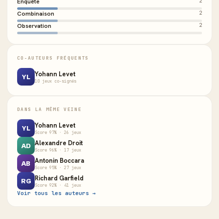
Enquête
2
Combinaison
2
Observation
2
CO-AUTEURS FRÉQUENTS
Yohann Levet
YL
10 jeux co-signés
DANS LA MÊME VEINE
Yohann Levet
YL
Score 97% · 26 jeux
Alexandre Droit
AD
Score 96% · 17 jeux
Antonin Boccara
AB
Score 95% · 27 jeux
Richard Garfield
RG
Score 92% · 41 jeux
Voir tous les auteurs →