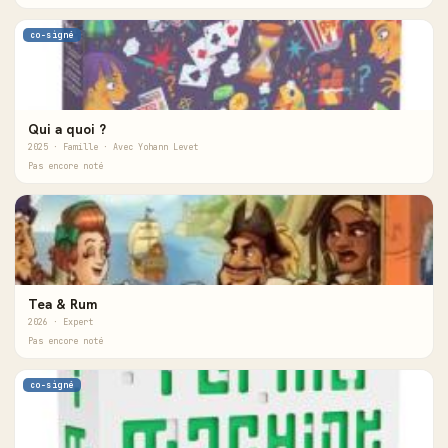
co-signé
Qui a quoi ?
2025 · Famille · Avec Yohann Levet
Pas encore noté
Tea & Rum
2026 · Expert
Pas encore noté
co-signé