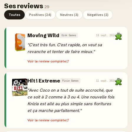
Ses reviews
29
Toutes
Positives (24)
Neutres (3)
Négatives (2)
Moving Wild
Oink Games
18 sept. 2024
"C'est très fun. C'est rapide, on veut sa
revanche et tenter de faire mieux."
Voir la review complète
Hit ! Extreme
Pixie Games
11 sept. 2024
"Avec Coco on a tout de suite accroché, que
ce soit à 2 comme à 3 ou 4. Une nouvelle fois
Knizia est allé au plus simple sans fioritures
et ça marche parfaitement."
Voir la review complète