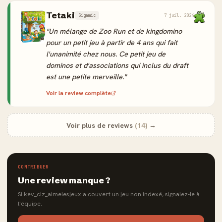
Tetaki
Gigamic
7 juil. 2024
"Un mélange de Zoo Run et de kingdomino
pour un petit jeu à partir de 4 ans qui fait
l'unanimité chez nous. Ce petit jeu de
dominos et d'associations qui inclus du draft
est une petite merveille."
Voir la review complète
Voir plus de reviews
(14)
→
CONTRIBUER
Une review manque ?
Si kev_clz_aimelesjeux a couvert un jeu non indexé, signalez-le à
l'équipe.