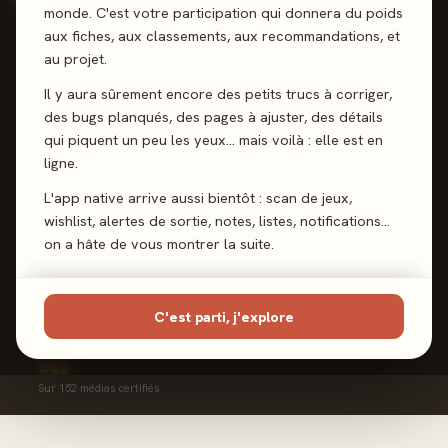
Équilibré
monde. C'est votre participation qui donnera du poids
Rarement négatif
aux fiches, aux classements, aux recommandations, et
au projet.
SPÉCIALITÉ
Cartes
Il y aura sûrement encore des petits trucs à corriger,
17% de ses avis
des bugs planqués, des pages à ajuster, des détails
qui piquent un peu les yeux… mais voilà : elle est en
ligne.
FRÉQUENCE
~50 / an
L'app native arrive aussi bientôt : scan de jeux,
Depuis 2024
wishlist, alertes de sortie, notes, listes, notifications…
on a hâte de vous montrer la suite.
FIDÉLITÉ ÉDITEURS
Gigamic
6 jeux couverts
C'est parti, j'explore
RANG
#49
Sur 152 médias certifiés