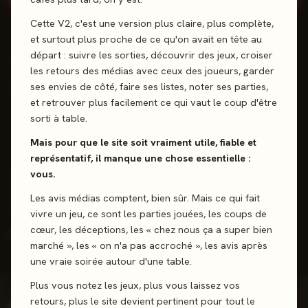
Cette V2, c'est une version plus claire, plus complète,
et surtout plus proche de ce qu'on avait en tête au
départ : suivre les sorties, découvrir des jeux, croiser
DERNIER AVIS PUBLIÉ
les retours des médias avec ceux des joueurs, garder
"
C'est très fun. C'est rapide, on
ses envies de côté, faire ses listes, noter ses parties,
et retrouver plus facilement ce qui vaut le coup d'être
veut sa revanche et tenter de
sorti à table.
faire mieux.
Mais pour que le site soit vraiment utile, fiable et
représentatif, il manque une chose essentielle :
vous.
Moving Wild
Les avis médias comptent, bien sûr. Mais ce qui fait
Oink Games · 18 sept. 2024
vivre un jeu, ce sont les parties jouées, les coups de
cœur, les déceptions, les « chez nous ça a super bien
83%
29
Top 32%
·
Positif
positives
reviews
marché », les « on n'a pas accroché », les avis après
une vraie soirée autour d'une table.
Plus vous notez les jeux, plus vous laissez vos
TON CRITIQUE
retours, plus le site devient pertinent pour tout le