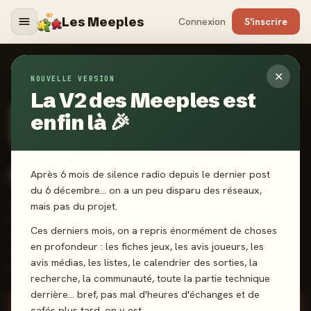
Les Meeples
Connexion
S'inscrire
MÉDIAS
›
KEV_CLZ_AIMELESJEUX
✕
NOUVELLE VERSION
La V2 des Meeples est
enfin là 🎉
CERTIFIÉ
Instagram
kev_clz_aimelesjeux
Après 6 mois de silence radio depuis le dernier post
du 6 décembre… on a un peu disparu des réseaux,
mais pas du projet.
Reviews, Réels, Passion! Métier:
Professeur des écoles (CE1) Deux
Ces derniers mois, on a repris énormément de choses
filles: 👧 6ans et demi 👧 3ans et demi
en profondeur : les fiches jeux, les avis joueurs, les
Loisirs: jeux de société, séries &
avis médias, les listes, le calendrier des sorties, la
football
recherche, la communauté, toute la partie technique
derrière… bref, pas mal d'heures d'échanges et de
Suivre ce média
cafés plus tard, on y est.