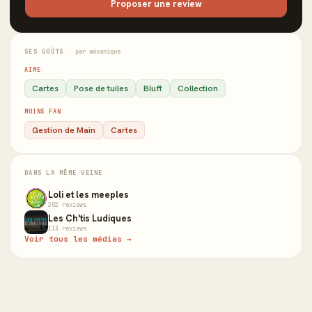
Proposer une review
SES GOÛTS
· par mécanique
AIME
Cartes
Pose de tuiles
Bluff
Collection
MOINS FAN
Gestion de Main
Cartes
DANS LA MÊME VEINE
Loli et les meeples
202 reviews
Les Ch'tis Ludiques
113 reviews
Voir tous les médias →