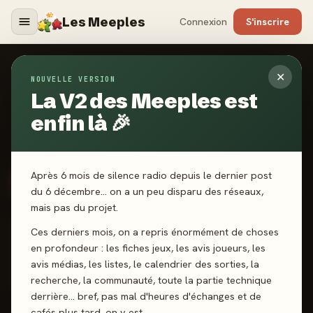
Les Meeples
Connexion
S'inscrire
✕
Ladyhawke
NOUVELLE VERSION
La V2 des Meeples est
Membre depuis le 29 mars 2024 · 2 ans
enfin là 🎉
0
abonné
0
abonnement
♟️
🥉
Niv. 5 · Ludophile
Ligue Bronze
710 XP → Connaisseur
Après 6 mois de silence radio depuis le dernier post
0
11
4,4★
#85
1 835
du 6 décembre… on a un peu disparu des réseaux,
mais pas du projet.
JEUX JOUÉS
AVIS DONNÉS
MA MOYENNE
CLASSEMENT
POINTS
Ces derniers mois, on a repris énormément de choses
RANG MEEPLE-MÈTRE
Top 100
en profondeur : les fiches jeux, les avis joueurs, les
avis médias, les listes, le calendrier des sorties, la
Top 9% communauté
recherche, la communauté, toute la partie technique
derrière… bref, pas mal d'heures d'échanges et de
cafés plus tard, on y est.