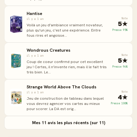
Hantise
Note
il y a 1 an
5★
Voilà un jeu d'ambiance vraiment novateur,
plus qu'un jeu, c'est une expérience. Entre
Presse 95%
fous rires et angoisse...
Wondrous Creatures
Note
il y a 1 an
5★
Coup de coeur confirmé pour cet excellent
jeu ! Certes, il n'invente rien, mais il le fait très
Presse 96%
très bien. Le...
Strange World Above The Clouds
Note
il y a 1 an
4★
Jeu de construction de tableau dans lequel
vous devrez agencer vos cartes au mieux
Presse 100%
pour scorer. La DA est orig...
Mes 11 avis les plus récents (sur 11)