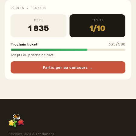
POINTS & TICKETS
POINTS
TICKETS
1 835
1/10
Prochain ticket
335/500
165 pts du prochain ticket !
Participer au concours →
Reviews, Avis & Tendances