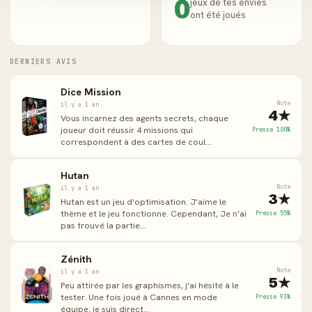
0
jeux de tes envies
ont été joués
DERNIERS AVIS
Dice Mission
Note
il y a 1 an
4★
Vous incarnez des agents secrets, chaque
joueur doit réussir 4 missions qui
Presse 100%
correspondent à des cartes de coul...
Hutan
Note
il y a 1 an
3★
Hutan est un jeu d'optimisation. J'aime le
thème et le jeu fonctionne. Cependant, Je n’ai
Presse 55%
pas trouvé la partie...
Zénith
Note
il y a 1 an
5★
Peu attirée par les graphismes, j'ai hésité à le
tester. Une fois joué à Cannes en mode
Presse 93%
équipe, je suis direct...