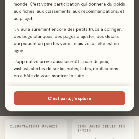
monde. C'est votre participation qui donnera du poids
aux fiches, aux classements, aux recommandations, et
au projet.
Joueur familial
Joueur expert
Collectionneur
Fidèle à un
de mécaniques
auteur
Il y aura sûrement encore des petits trucs à corriger,
des bugs planqués, des pages à ajuster, des détails
qui piquent un peu les yeux… mais voilà : elle est en
Fan d'un
illustrateur
ligne.
L'app native arrive aussi bientôt : scan de jeux,
wishlist, alertes de sortie, notes, listes, notifications…
AUTEURS FAVORIS
MÉCANIQUES LES PLUS
JOUÉES
on a hâte de vous montrer la suite.
-
Pas encore de données.
ÉDITEURS LES PLUS
JOUÉS
C'est parti, j'explore
-
ILLUSTRATEURS FAVORIS
JEUX JOUÉS DEPUIS TES
ENVIES
-