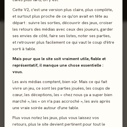
📋
Ma
Badges &
Cette V2, c'est une version plus claire, plus complète,
Statistiques
collection
objectifs
Listes
et surtout plus proche de ce qu'on avait en tête au
départ : suivre les sorties, découvrir des jeux, croiser
les retours des médias avec ceux des joueurs, garder
ses envies de côté, faire ses listes, noter ses parties,
0
0
jeux joués
avis donnés
ACTIVITÉ 30 JOURS
et retrouver plus facilement ce qui vaut le coup d'être
0 jour
Série de connexion
sorti à table.
Mais pour que le site soit vraiment utile, fiable et
représentatif, il manque une chose essentielle :
CLASSEMENT GÉNÉRAL
ACCORD AVEC LA PRESSE
vous.
#85
91%
Les avis médias comptent, bien sûr. Mais ce qui fait
/ 952
vivre un jeu, ce sont les parties jouées, les coups de
Top
9%
de la communauté.
Tu notes
comme la presse
.
cœur, les déceptions, les « chez nous ça a super bien
Classement d'après ton
marché », les « on n'a pas accroché », les avis après
nombre d'avis publiés
.
une vraie soirée autour d'une table.
Plus vous notez les jeux, plus vous laissez vos
retours, plus le site devient pertinent pour tout le
BADGES DÉBLOQUÉS