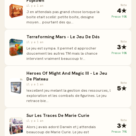
Fliptown
Note
il y a 1 an
4★
J en attendais pas grand chose lorsque la
boite etait scellé: petite boite, designe
Presse 90%
moyen... pourtant des qu...
Terraforming Mars - Le Jeu De Dés
Note
il y a 1 an
3★
Le jeu est sympa. Il permet d approcher
doucement les autres TM mais la chance
Presse 90%
intervient vraiment beaucoup tr...
Heroes Of Might And Magic III - Le Jeu
De Plateau
Note
il y a 1 an
5★
!excellent jeu melant la gestion des ressources, l
exploration et les combats de figurines. Le jeu
retrace bie...
Sur Les Traces De Marie Curie
Note
il y a 1 an
3★
Alors j avais adoré Darwin et j attendais
beaucoup de Marie Curie. Le jeu est
Presse 79%