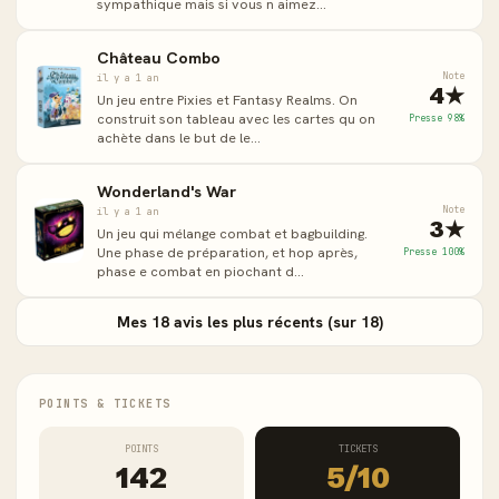
sympathique mais si vous n aimez...
Château Combo
Note
il y a 1 an
4★
Un jeu entre Pixies et Fantasy Realms. On
construit son tableau avec les cartes qu on
Presse 98%
achète dans le but de le...
Wonderland's War
Note
il y a 1 an
3★
Un jeu qui mélange combat et bagbuilding.
Une phase de préparation, et hop après,
Presse 100%
phase e combat en piochant d...
Mes 18 avis les plus récents (sur 18)
POINTS & TICKETS
POINTS
TICKETS
142
5/10