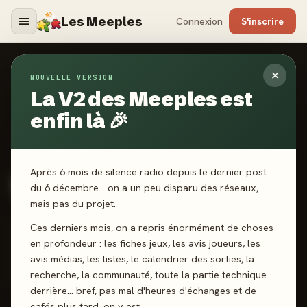
Les Meeples
Connexion
S'inscrire
✕
Serval
NOUVELLE VERSION
La V2 des Meeples est
Membre depuis le 25 mars 2024 · 2 ans
enfin là 🎉
0
abonné
0
abonnement
🎲
Niv. 2 · Néophyte du plateau
🥉
Ligue Bronze
158 XP → Joueur du dimanche
Après 6 mois de silence radio depuis le dernier post
du 6 décembre… on a un peu disparu des réseaux,
17
18
3,9★
#64
142
mais pas du projet.
JEUX JOUÉS
AVIS DONNÉS
MA MOYENNE
CLASSEMENT
POINTS
Ces derniers mois, on a repris énormément de choses
RANG MEEPLE-MÈTRE
en profondeur : les fiches jeux, les avis joueurs, les
Top 100
avis médias, les listes, le calendrier des sorties, la
recherche, la communauté, toute la partie technique
Top 7% communauté
derrière… bref, pas mal d'heures d'échanges et de
cafés plus tard, on y est.