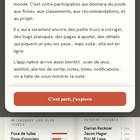
monde. C'est votre participation qui donnera du poids
aux fiches, aux classements, aux recommandations, et
🧩
au projet.
Collectionneur
Joueur familial
Joueur expert
Fidèle à un
de mécaniques
auteur
Il y aura sûrement encore des petits trucs à corriger,
des bugs planqués, des pages à ajuster, des détails
qui piquent un peu les yeux… mais voilà : elle est en
Fan d'un
illustrateur
ligne.
L'app native arrive aussi bientôt : scan de jeux,
wishlist, alertes de sortie, notes, listes, notifications…
JEUX JOUÉS PAR MOIS
on a hâte de vous montrer la suite.
C'est parti, j'explore
Juil.
Août
Sept.
Oct.
Déc.
Janv.
AUTEURS FAVORIS
MÉCANIQUES LES PLUS
JOUÉES
Darren Reckner
1 jeu
Pose de tuiles
Jason Hager
5
1 jeu
Pose d’ouvriers
Eric M. Lang
3
1 jeu