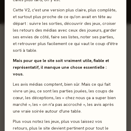
Cette V2, c'est une version plus claire, plus complète,
📋
Ma
Badges &
Statistiques
collection
objectifs
et surtout plus proche de ce qu'on avait en tête au
Listes
départ : suivre les sorties, découvrir des jeux, croiser
les retours des médias avec ceux des joueurs, garder
ses envies de côté, faire ses listes, noter ses parties,
0
0
jeux joués
avis donnés
et retrouver plus facilement ce qui vaut le coup d'être
ACTIVITÉ 30 JOURS
1 jour
🔥
sorti à table.
Série de connexion
Mais pour que le site soit vraiment utile, fiable et
représentatif, il manque une chose essentielle :
CLASSEMENT GÉNÉRAL
ACCORD AVEC LA PRESSE
vous.
#64
80%
Les avis médias comptent, bien sûr. Mais ce qui fait
/ 952
vivre un jeu, ce sont les parties jouées, les coups de
cœur, les déceptions, les « chez nous ça a super bien
Top
7%
de la communauté.
Tu notes
plus sévère
que
la presse.
marché », les « on n'a pas accroché », les avis après
Classement d'après ton
nombre d'avis publiés
.
une vraie soirée autour d'une table.
Plus vous notez les jeux, plus vous laissez vos
retours, plus le site devient pertinent pour tout le
BADGES DÉBLOQUÉS