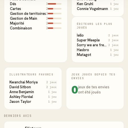
Dés
Ken Gruhl
3
1 jeu
Cartes
Connie Vogelmann
2
1 jeu
Gestion de territoires
2
Gestion de Main
2
Majorité
2
ÉDITEURS LES PLUS
Combinaison
JOUÉS
2
Iello
2 jeux
Super Meeple
2 jeux
Sorry we are french
2 jeux
Hasbro
1 jeu
Matagot
1 jeu
ILLUSTRATEURS FAVORIS
JEUX JOUÉS DEPUIS TES
ENVIES
Kwanchai Moriya
2 jeux
0
David Sitbon
jeux de tes envies
2 jeux
Anne Benjamin
ont été joués
1 jeu
Ashley Floréal
1 jeu
Jason Taylor
1 jeu
DERNIERS AVIS