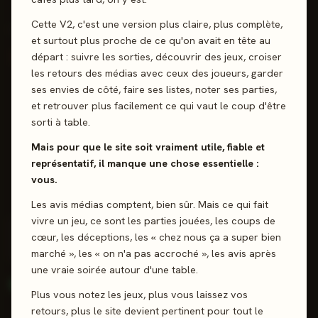
Cette V2, c'est une version plus claire, plus complète,
DERNIER AVIS PUBLIÉ
et surtout plus proche de ce qu'on avait en tête au
"
Ca fonctionne bien, c'est
départ : suivre les sorties, découvrir des jeux, croiser
les retours des médias avec ceux des joueurs, garder
amusant et ça rend un peu
ses envies de côté, faire ses listes, noter ses parties,
zinzin ! Le fait d'atteindre des
et retrouver plus facilement ce qui vaut le coup d'être
sorti à table.
paliers et d'augmenter la
Mais pour que le site soit vraiment utile, fiable et
difficulté donne envie de mieux
représentatif, il manque une chose essentielle :
vous.
faire à la prochaine partie.
Les avis médias comptent, bien sûr. Mais ce qui fait
vivre un jeu, ce sont les parties jouées, les coups de
Order Overload Cafe
cœur, les déceptions, les « chez nous ça a super bien
Oink Games · 17 sept. 2024
marché », les « on n'a pas accroché », les avis après
une vraie soirée autour d'une table.
92%
26
Top 37%
·
Enthousiaste
positives
reviews
Plus vous notez les jeux, plus vous laissez vos
retours, plus le site devient pertinent pour tout le