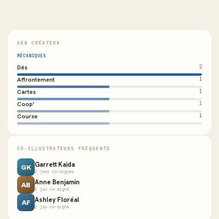
ADN CRÉATEUR
MÉCANIQUES
Dés
2
Affrontement
1
Cartes
1
Coop’
1
Course
1
CO-ILLUSTRATEURS FRÉQUENTS
Garrett Kaida
GK
2 jeux co-signés
Anne Benjamin
AB
1 jeu co-signé
Ashley Floréal
AF
1 jeu co-signé