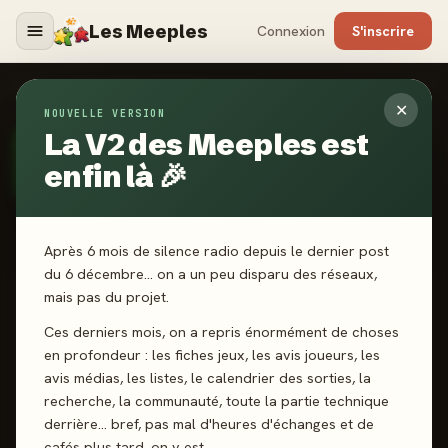
Les Meeples
Connexion
S'inscrire
ILLUSTRATEURS
›
MARIE BERGERON
✕
NOUVELLE VERSION
La V2 des Meeples est
ILLUSTRATEUR
· DEPUIS 2024
MB
Marie Bergeron
enfin là 🎉
Après 6 mois de silence radio depuis le dernier post
du 6 décembre… on a un peu disparu des réseaux,
mais pas du projet.
SCORE CATALOGUE
-
Ces derniers mois, on a repris énormément de choses
en profondeur : les fiches jeux, les avis joueurs, les
avis médias, les listes, le calendrier des sorties, la
Pas encore noté · 1 jeux notés
recherche, la communauté, toute la partie technique
derrière… bref, pas mal d'heures d'échanges et de
cafés plus tard, on y est.