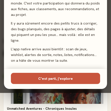
monde. C'est votre participation qui donnera du poids
Chroniques Inouïes
aux fiches, aux classements, aux recommandations, et
4,0/5
· 15 avis joueurs
au projet.
Il y aura sûrement encore des petits trucs à corriger,
des bugs planqués, des pages à ajuster, des détails
qui piquent un peu les yeux… mais voilà : elle est en
Ludographie complète
ligne.
3 jeux
L'app native arrive aussi bientôt : scan de jeux,
Tous (3)
Expert (2)
Coopératif (1)
wishlist, alertes de sortie, notes, listes, notifications…
on a hâte de vous montrer la suite.
Score presse
Note joueurs
Récents
A-Z
TRIER :
RECOMMANDÉS 70–89%
C'est parti, j'explore
co-signé
82%
Unmatched Aventures - Chroniques Inouïes