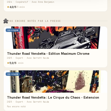
2024 · Coopératif · Avec Anne Benjamin
4,0/5
15 avis
PAS ENCORE NOTÉS PAR LA PRESSE
co-signé
Thunder Road Vendetta - Edition Maximum Chrome
2025 · Expert · Avec Garrett Kaida
5,0/5
1 avis
co-signé
Thunder Road Vendetta : Le Cirque du Chaos - Extension
2025 · Expert · Avec Garrett Kaida
Pas encore noté