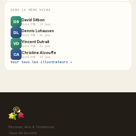
DANS LA MÊME VEINE
David Sitbon
DS
Score 97% · 18 jeux
Dennis Lohausen
DL
Score 95% · 26 jeux
Vincent Dutrait
VD
Score 93% · 54 jeux
Christine Alcouffe
CA
Score 91% · 30 jeux
Voir tous les illustrateurs →
Reviews, Avis & Tendances
Jeux de Société