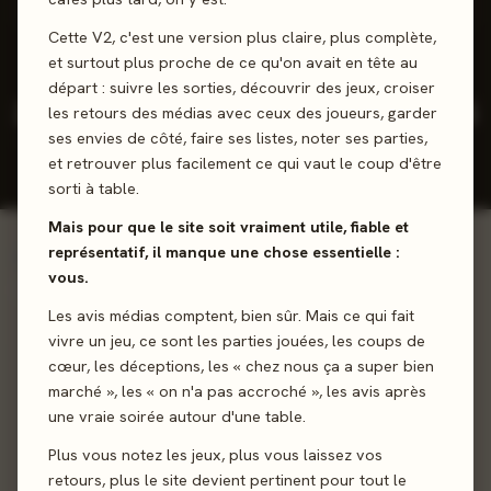
1 positifs
0 neutres
0 négatifs
Cette V2, c'est une version plus claire, plus complète,
et surtout plus proche de ce qu'on avait en tête au
départ : suivre les sorties, découvrir des jeux, croiser
3
11
4,5
2025
les retours des médias avec ceux des joueurs, garder
/5
ses envies de côté, faire ses listes, noter ses parties,
JEUX CONÇUS
REVIEWS
NOTE
DERNIÈRE
PRESSE
JOUEURS
SORTIE
et retrouver plus facilement ce qui vaut le coup d'être
MOY.
sorti à table.
Mais pour que le site soit vraiment utile, fiable et
représentatif, il manque une chose essentielle :
Voir la ludographie →
INCONTOURNABLES
vous.
Œuvres majeures
Les avis médias comptent, bien sûr. Mais ce qui fait
vivre un jeu, ce sont les parties jouées, les coups de
82%
cœur, les déceptions, les « chez nous ça a super bien
marché », les « on n'a pas accroché », les avis après
une vraie soirée autour d'une table.
Plus vous notez les jeux, plus vous laissez vos
2024 · COOPÉRATIF · 1-4 J
Unmatched Aventures -
retours, plus le site devient pertinent pour tout le