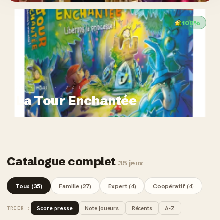
100%
2025 · FAMILLE · 2-4 J
La Tour Enchantée
Catalogue complet
35 jeux
Tous (35)
Famille (27)
Expert (4)
Coopératif (4)
Score presse
Note joueurs
Récents
A-Z
TRIER :