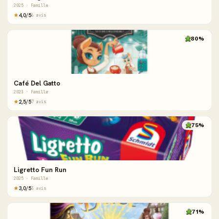
2025 · Famille
4,0/5
6 avis
80%
Café Del Gatto
2023 · Famille
2,5/5
7 avis
75%
Ligretto Fun Run
2025 · Famille
3,0/5
3 avis
71%