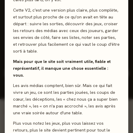
84
Cette V2, c'est une version plus claire, plus complète,
%
et surtout plus proche de ce qu'on avait en tête au
départ : suivre les sorties, découvrir des jeux, croiser
Fiable - 23 jeux notés
les retours des médias avec ceux des joueurs, garder
ses envies de côté, faire ses listes, noter ses parties,
18 positifs
4 neutres
1 négatifs
et retrouver plus facilement ce qui vaut le coup d'être
sorti à table.
Mais pour que le site soit vraiment utile, fiable et
représentatif, il manque une chose essentielle :
35
74
4
2026
/5
vous.
JEUX
REVIEWS
NOTE
DERNIÈRE
RÉFÉRENCÉS
Les avis médias comptent, bien sûr. Mais ce qui fait
PRESSE
JOUEURS
SORTIE
MOY.
vivre un jeu, ce sont les parties jouées, les coups de
cœur, les déceptions, les « chez nous ça a super bien
marché », les « on n'a pas accroché », les avis après
une vraie soirée autour d'une table.
Voir tout le catalogue →
INCONTOURNABLES
Jeux signature
Plus vous notez les jeux, plus vous laissez vos
retours, plus le site devient pertinent pour tout le