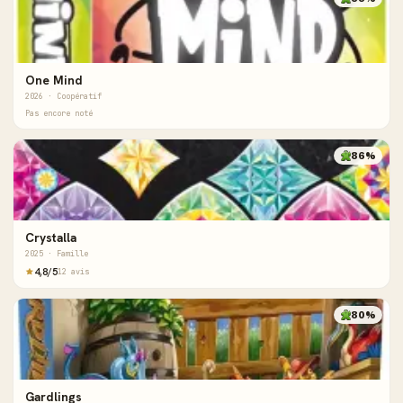
One Mind
2026 · Coopératif
Pas encore noté
86%
Crystalla
2025 · Famille
4,8/5
12 avis
80%
Gardlings