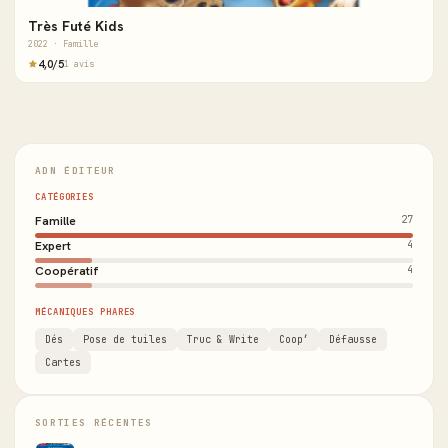
Très Futé Kids
2022 · Famille
4,0/5
1 avis
ADN ÉDITEUR
CATÉGORIES
Famille
27
Expert
4
Coopératif
4
MÉCANIQUES PHARES
Dés
Pose de tuiles
Truc & Write
Coop’
Défausse
Cartes
SORTIES RÉCENTES