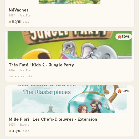
NéVaches
2024 · Famille
5,0/5
5 avis
50%
Très Futé ! Kids 2 - Jungle Party
2026 · Famille
Pas encore noté
50%
Mille Fiori : Les Chefs-D'œuvres - Extension
2023 · Expert
3,0/5
2 avis