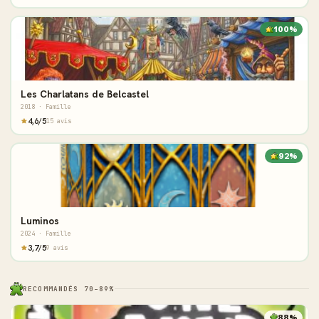
100%
Les Charlatans de Belcastel
2018 · Famille
4,6/5
15 avis
92%
Luminos
2024 · Famille
3,7/5
9 avis
RECOMMANDÉS 70–89%
88%