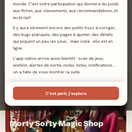
monde. C'est votre participation qui donnera du poids
100%
aux fiches, aux classements, aux recommandations, et
au projet.
Il y aura sûrement encore des petits trucs à corriger,
des bugs planqués, des pages à ajuster, des détails
qui piquent un peu les yeux… mais voilà : elle est en
2026 · FAMILLE · 1-6 J
Encore X !
ligne.
3,0/5
· 2 avis joueurs
L'app native arrive aussi bientôt : scan de jeux,
wishlist, alertes de sortie, notes, listes, notifications…
on a hâte de vous montrer la suite.
100%
C'est parti, j'explore
2026 · FAMILLE · 2-4 J
Morty Sorty Magic Shop