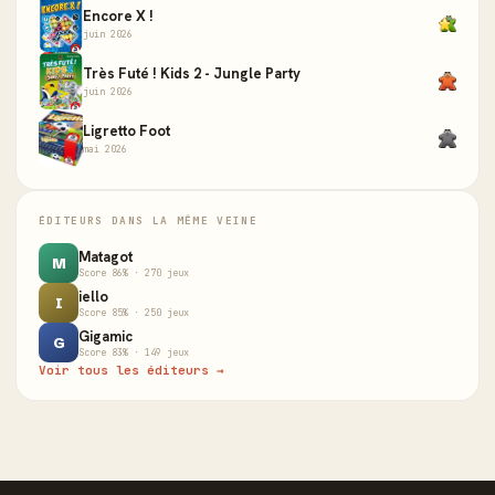
Encore X !
juin 2026
Très Futé ! Kids 2 - Jungle Party
juin 2026
Ligretto Foot
mai 2026
ÉDITEURS DANS LA MÊME VEINE
Matagot
M
Score 86% · 270 jeux
iello
I
Score 85% · 250 jeux
Gigamic
G
Score 83% · 149 jeux
Voir tous les éditeurs →