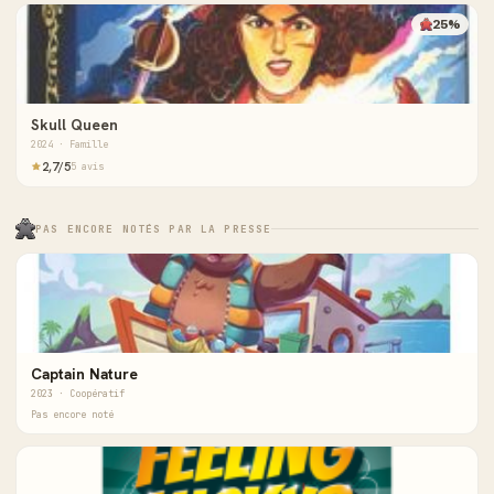
25%
Skull Queen
2024 · Famille
2,7/5
5 avis
PAS ENCORE NOTÉS PAR LA PRESSE
Captain Nature
2023 · Coopératif
Pas encore noté