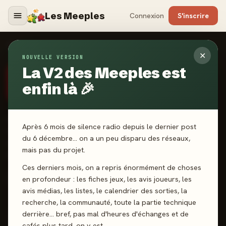
Les Meeples
Connexion
S'inscrire
ÉDITEURS
›
SCHMIDT SPIELE
✕
NOUVELLE VERSION
La V2 des Meeples est
ÉDITEUR CERTIFIÉ
· ALLEMAGNE
Schmidt Spiele
enfin là 🎉
Schmidt Spiele propose une gamme familiale et accessible,
Après 6 mois de silence radio depuis le dernier post
mêlant jeux rapides (Ligretto Foot), coopératifs (One Mind) et
du 6 décembre… on a un peu disparu des réseaux,
pose de tuiles créatifs (Crystalla, Gardlings). De quoi séduire
mais pas du projet.
petits et grands autour de la table.
Ces derniers mois, on a repris énormément de choses
en profondeur : les fiches jeux, les avis joueurs, les
Site officiel
Twitter
Facebook
Instagram
YouTube
avis médias, les listes, le calendrier des sorties, la
recherche, la communauté, toute la partie technique
derrière… bref, pas mal d'heures d'échanges et de
SCORE CATALOGUE
cafés plus tard, on y est.