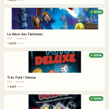
4,9/5
14 avis
100%
La Valse des Fantômes
2025 · Coopératif
5,0/5
3 avis
100%
Très Futé ! Deluxe
2024 · Famille
4,4/5
4 avis
100%