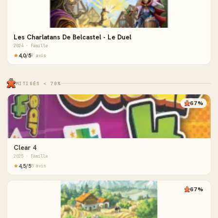
Les Charlatans De Belcastel - Le Duel
2024 · Famille
4,0/5
9 avis
MITIGÉS < 70%
67%
Clear 4
2025 · Famille
4,5/5
5 avis
67%