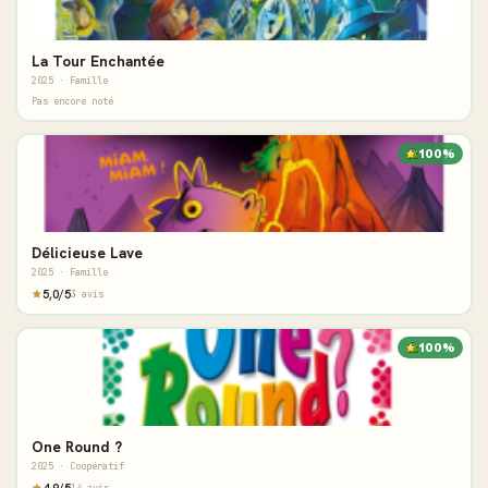
La Tour Enchantée
2025 · Famille
Pas encore noté
100%
Délicieuse Lave
2025 · Famille
5,0/5
3 avis
100%
One Round ?
2025 · Coopératif