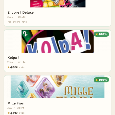
Encore ! Deluxe
2024 · Famille
Pas encore noté
100%
Kolpa !
2024 · Famille
4,0/5
7 avis
100%
Mille Fiori
2022 · Expert
4,4/5
9 avis