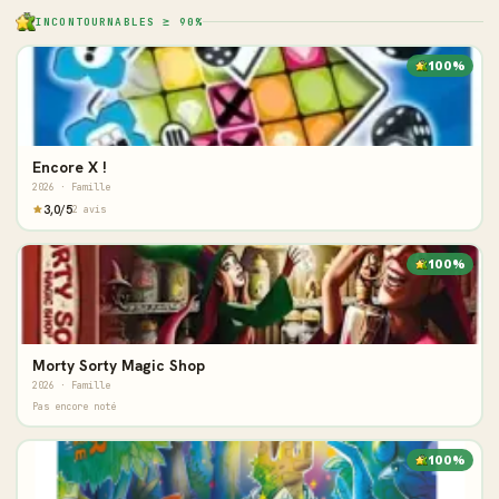
INCONTOURNABLES ≥ 90%
100%
Encore X !
2026 · Famille
3,0/5
2 avis
100%
Morty Sorty Magic Shop
2026 · Famille
Pas encore noté
100%