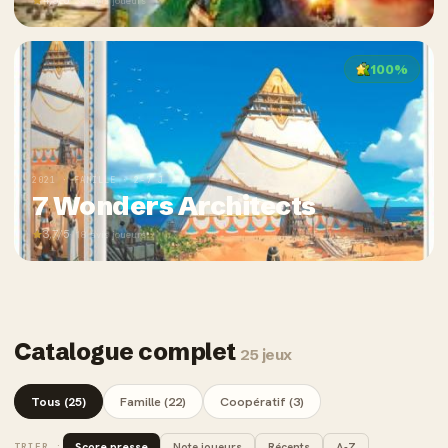
4,5/5
· 35 avis joueurs
100%
2021 · FAMILLE · 2-7 J
7 Wonders Architects
3,7/5
· 18 avis joueurs
Catalogue complet
25 jeux
Tous (25)
Famille (22)
Coopératif (3)
Score presse
Note joueurs
Récents
A-Z
TRIER :