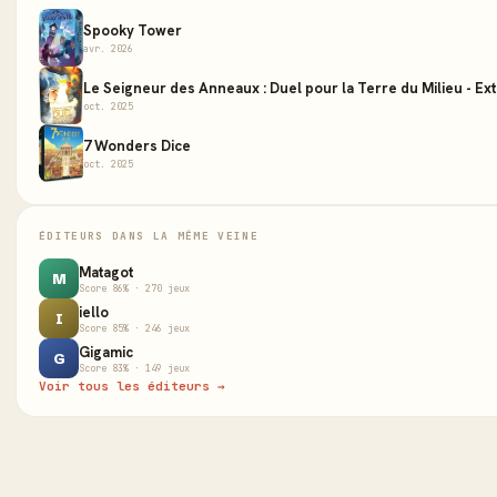
Spooky Tower
avr. 2026
Le Seigneur des Anneaux : Duel pour la Terre du Milieu - Ex
oct. 2025
7 Wonders Dice
oct. 2025
ÉDITEURS DANS LA MÊME VEINE
Matagot
M
Score 86% · 270 jeux
iello
I
Score 85% · 246 jeux
Gigamic
G
Score 83% · 149 jeux
Voir tous les éditeurs →