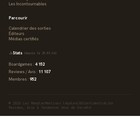
Les Incontournables
Parcourir
Calendrier des sorties
Éditeurs
Médias certifiés
Stats
(depuis le 25.03.24)
Boardgames :
4 152
Reviews / Avis :
11 107
Membres :
952
© 2026 Les Meeples
Mentions légales
CGU
Confidentialité
Reviews, Avis & Tendances Jeux de Société