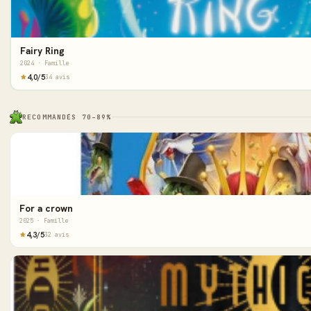
Fairy Ring
2024 · Famille
4,0/5
34 avis
RECOMMANDÉS 70–89%
For a crown
2025 · Famille
4,3/5
32 avis