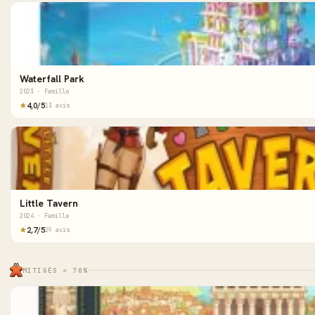
Waterfall Park
2023 · Famille
4,0/5
13 avis
Little Tavern
2024 · Famille
2,7/5
29 avis
MITIGÉS < 70%