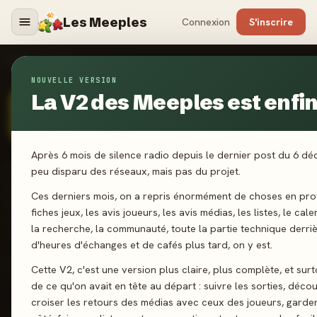
Les Meeples
Connexion
S'inscrire
ÉDITEURS
›
REPOS PRODUCTION
NOUVELLE VERSION
La V2 des Meeples est enfin 
ÉDITEUR CERTIFIÉ
· BELGIQUE · DEPUIS 2004
Repos Production
Après 6 mois de silence radio depuis le dernier post du 6 d
Repos Production propose des jeux accessibles et variés, du
peu disparu des réseaux, mais pas du projet.
party game festif comme Time's Up aux duels tendus et aux
Ces derniers mois, on a repris énormément de choses en prof
jeux de collection comme Mythicals ou For a Crown. La ligne
fiches jeux, les avis joueurs, les avis médias, les listes, le cal
éditoriale mêle légèreté, stratégie et moments de jeu
la recherche, la communauté, toute la partie technique derri
conviviaux, pour tous les publics.
d'heures d'échanges et de cafés plus tard, on y est.
Site officiel
Twitter
Facebook
Cette V2, c'est une version plus claire, plus complète, et sur
de ce qu'on avait en tête au départ : suivre les sorties, décou
croiser les retours des médias avec ceux des joueurs, garde