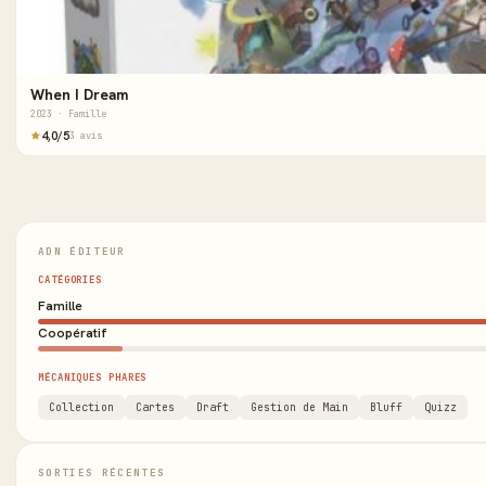
When I Dream
2023 · Famille
4,0/5
3 avis
ADN ÉDITEUR
CATÉGORIES
Famille
Coopératif
MÉCANIQUES PHARES
Collection
Cartes
Draft
Gestion de Main
Bluff
Quizz
SORTIES RÉCENTES