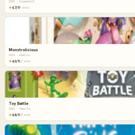
2018 · Coopératif
4,7/5
9 avis
Monstrolicious
2024 · Famille
4,0/5
12 avis
Toy Battle
2025 · Famille
4,8/5
28 avis