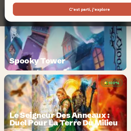
C'est parti, j'explore
100%
2026 · FAMILLE · 2-5 J
Spooky Tower
100%
2024 · FAMILLE · 2 J
Le Seigneur Des Anneaux :
Duel Pour La Terre Du Milieu