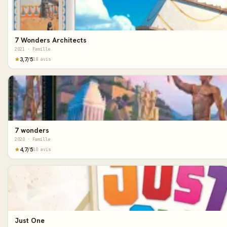
7 Wonders Architects
2021 · Famille
3,7/5
18 avis
7 wonders
2020 · Famille
4,7/5
10 avis
Just One