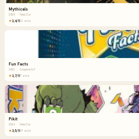
Mythicals
2025 · Famille
2,4/5
11 avis
Fun Facts
2022 · Coopératif
3,7/5
7 avis
Pikit
2024 · Famille
3,5/5
29 avis