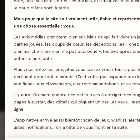
côté, faire ses listes, noter ses parties, et retrouver plus fac
SCORE CATALOGUE
le coup d'être sorti à table.
79
Mais pour que le site soit vraiment utile, fiable et représent
%
une chose essentielle : vous.
Fiable - 18 jeux notés
Les avis médias comptent, bien sûr. Mais ce qui fait vivre un j
parties jouées, les coups de cœur, les déceptions, les « chez
bien marché », les « on n'a pas accroché », les avis après une
14 positifs
1 neutres
3 négatifs
autour d'une table.
Plus vous notez les jeux, plus vous laissez vos retours, plus l
pertinent pour tout le monde. C'est votre participation qui 
25
151
3,8
2026
aux fiches, aux classements, aux recommandations, et au proj
/5
JEUX
REVIEWS
NOTE
DERNIÈRE
Il y aura sûrement encore des petits trucs à corriger, des bu
RÉFÉRENCÉS
PRESSE
JOUEURS
SORTIE
MOY.
pages à ajuster, des détails qui piquent un peu les yeux… mais 
ligne.
L'app native arrive aussi bientôt : scan de jeux, wishlist, alert
Voir tout le catalogue →
INCONTOURNABLES
listes, notifications… on a hâte de vous montrer la suite.
Jeux signature