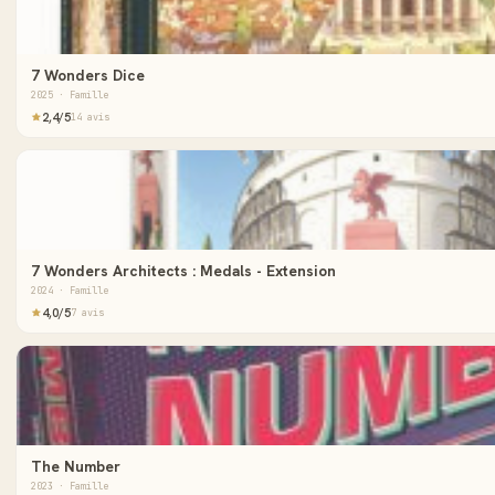
7 Wonders Dice
2025 · Famille
2,4/5
14 avis
7 Wonders Architects : Medals - Extension
2024 · Famille
4,0/5
7 avis
The Number
2023 · Famille