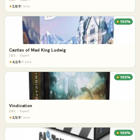
2023 · Expert
2,8/5
8 avis
100%
Castles of Mad King Ludwig
2023 · Expert
4,2/5
10 avis
100%
Vindication
2023 · Expert
3,5/5
7 avis
100%