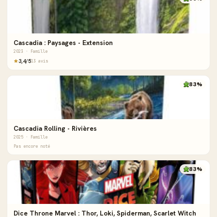
Cascadia : Paysages - Extension
2023 · Famille
3,4/5
13 avis
83%
Cascadia Rolling - Rivières
2025 · Famille
Pas encore noté
83%
Dice Throne Marvel : Thor, Loki, Spiderman, Scarlet Witch