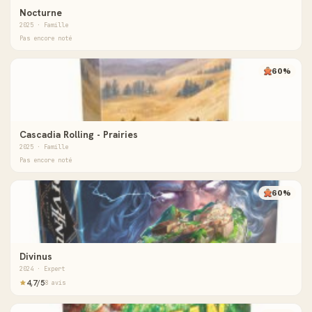
Nocturne
2025 · Famille
Pas encore noté
60%
Cascadia Rolling - Prairies
2025 · Famille
Pas encore noté
60%
Divinus
2024 · Expert
4,7/5
8 avis