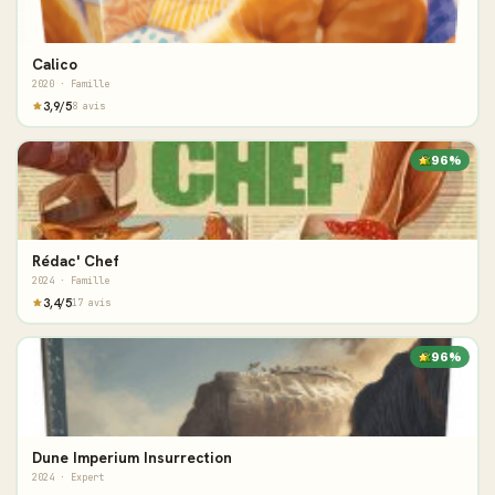
Calico
2020 · Famille
3,9/5
8 avis
96%
Rédac' Chef
2024 · Famille
3,4/5
17 avis
96%
Dune Imperium Insurrection
2024 · Expert