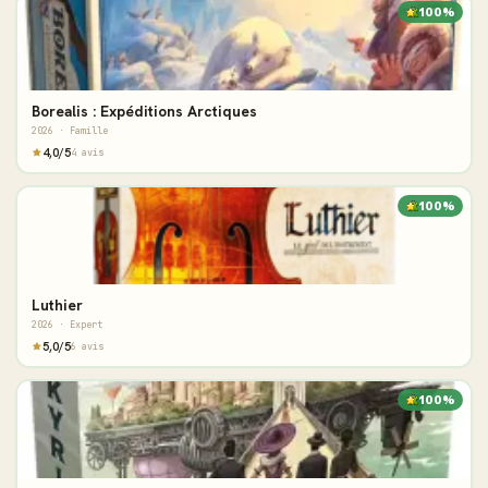
100%
Borealis : Expéditions Arctiques
2026 · Famille
4,0/5
4 avis
100%
Luthier
2026 · Expert
5,0/5
6 avis
100%