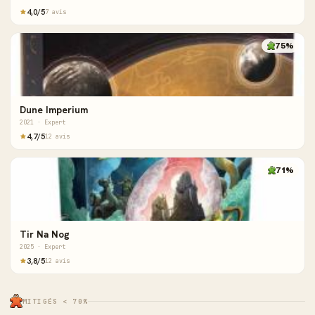
4,0/5
7 avis
75%
Dune Imperium
2021 · Expert
4,7/5
12 avis
71%
Tir Na Nog
2025 · Expert
3,8/5
12 avis
MITIGÉS < 70%