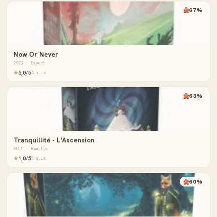
67%
Now Or Never
2023 · Expert
5,0/5
4 avis
63%
Tranquillité - L'Ascension
2025 · Famille
1,0/5
5 avis
60%