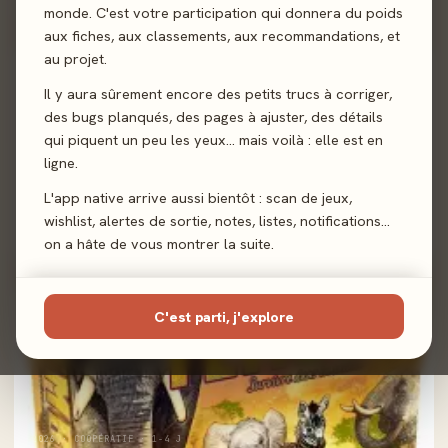
Jeux signature
monde. C'est votre participation qui donnera du poids
aux fiches, aux classements, aux recommandations, et
au projet.
100%
Il y aura sûrement encore des petits trucs à corriger,
des bugs planqués, des pages à ajuster, des détails
qui piquent un peu les yeux… mais voilà : elle est en
ligne.
2026 · FAMILLE · 2-6 J
L'app native arrive aussi bientôt : scan de jeux,
Babioles
wishlist, alertes de sortie, notes, listes, notifications…
5,0/5
· 2 avis joueurs
on a hâte de vous montrer la suite.
100%
C'est parti, j'explore
2026 · COOPÉRATIF · 1-4 J