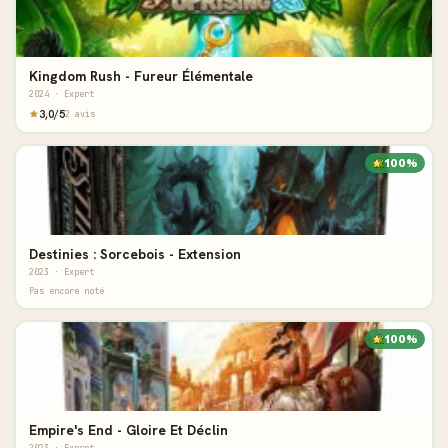
Kingdom Rush - Fureur Élémentale
2024 · Expert
3,0/5
2 avis
100%
Destinies : Sorcebois - Extension
2023 · Expert
Pas encore noté
100%
Empire's End - Gloire Et Déclin