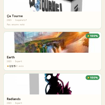
Ça Tourne
2023 · Coopératif
Pas encore noté
100%
Earth
2023 · Expert
3,9/5
22 avis
100%
Radlands
2023 · Expert