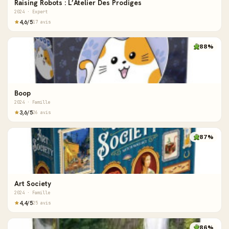
Raising Robots : L’Atelier Des Prodiges
2024 · Expert
4,6/5
17 avis
88%
Boop
2024 · Famille
3,6/5
26 avis
87%
Art Society
2024 · Famille
4,4/5
25 avis
86%