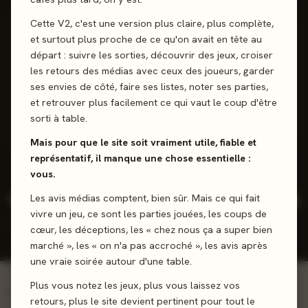
Cette V2, c'est une version plus claire, plus complète,
SCORE CATALOGUE
et surtout plus proche de ce qu'on avait en tête au
82
départ : suivre les sorties, découvrir des jeux, croiser
%
les retours des médias avec ceux des joueurs, garder
ses envies de côté, faire ses listes, noter ses parties,
Fiable - 65 jeux notés
et retrouver plus facilement ce qui vaut le coup d'être
sorti à table.
47 positifs
15 neutres
3 négatifs
Mais pour que le site soit vraiment utile, fiable et
représentatif, il manque une chose essentielle :
vous.
132
295
3,9
2026
Les avis médias comptent, bien sûr. Mais ce qui fait
/5
vivre un jeu, ce sont les parties jouées, les coups de
JEUX
REVIEWS
NOTE
DERNIÈRE
RÉFÉRENCÉS
cœur, les déceptions, les « chez nous ça a super bien
PRESSE
JOUEURS
SORTIE
MOY.
marché », les « on n'a pas accroché », les avis après
une vraie soirée autour d'une table.
Plus vous notez les jeux, plus vous laissez vos
Voir tout le catalogue →
INCONTOURNABLES
retours, plus le site devient pertinent pour tout le