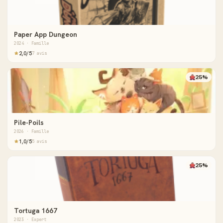
Paper App Dungeon
2024 · Famille
2,0/5
7 avis
25%
Pile-Poils
2026 · Famille
1,0/5
5 avis
25%
Tortuga 1667
2023 · Expert