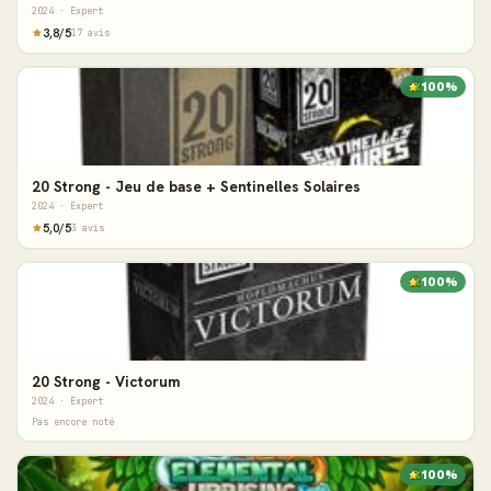
2024 · Expert
3,8/5
17 avis
100%
20 Strong - Jeu de base + Sentinelles Solaires
2024 · Expert
5,0/5
3 avis
100%
20 Strong - Victorum
2024 · Expert
Pas encore noté
100%