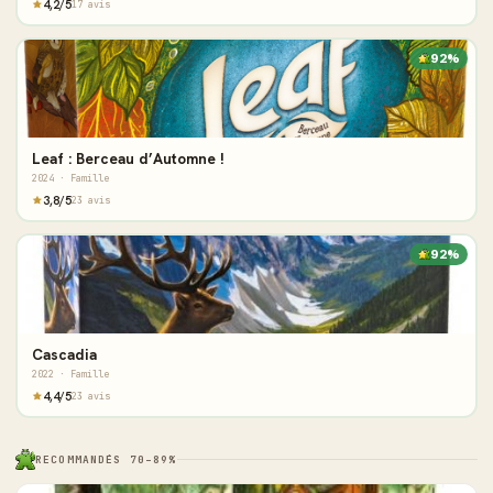
4,2/5
17 avis
92%
Leaf : Berceau d’Automne !
2024 · Famille
3,8/5
23 avis
92%
Cascadia
2022 · Famille
4,4/5
23 avis
RECOMMANDÉS 70–89%