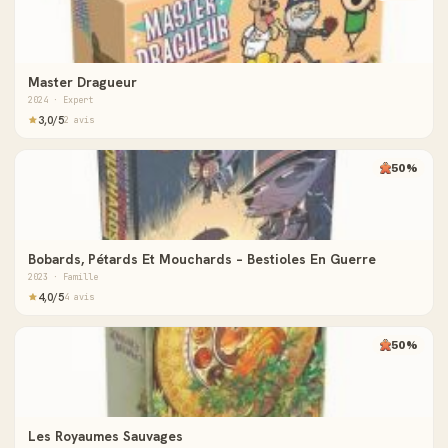
Master Dragueur
2024 · Expert
3,0/5
2 avis
50%
Bobards, Pétards Et Mouchards – Bestioles En Guerre
2023 · Famille
4,0/5
4 avis
50%
Les Royaumes Sauvages