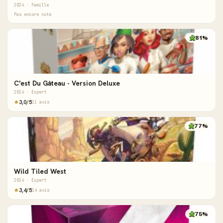
2024 · Famille
Pas encore noté
81%
C'est Du Gâteau - Version Deluxe
2024 · Expert
3,0/5
11 avis
77%
Wild Tiled West
2024 · Expert
3,4/5
14 avis
75%