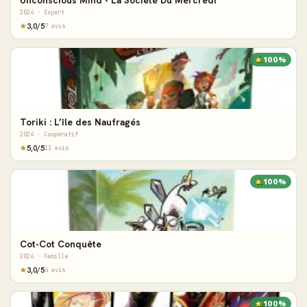
Unconscious Mind - La Société Du Mercredi
2024 · Expert
3,0/5
7 avis
100%
Toriki : L’île des Naufragés
2024 · Coopératif
5,0/5
13 avis
100%
Cot-Cot Conquête
2024 · Famille
3,0/5
4 avis
100%