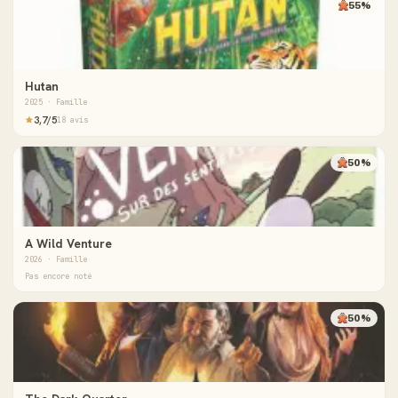
55%
Hutan
2025 · Famille
3,7/5
18 avis
50%
A Wild Venture
2026 · Famille
Pas encore noté
50%