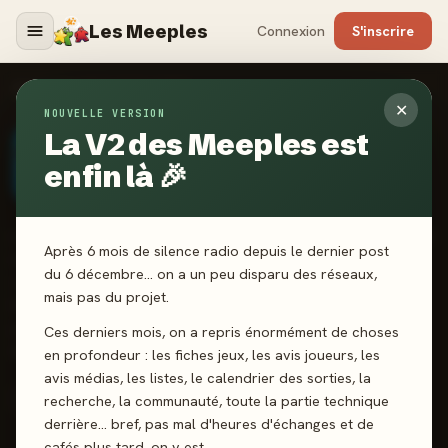
Les Meeples
Connexion
S'inscrire
ÉDITEURS
›
LUCKY DUCK GAMES
✕
NOUVELLE VERSION
La V2 des Meeples est
ÉDITEUR CERTIFIÉ
· CANADA · DEPUIS 2016
Lucky Duck Games
enfin là 🎉
Lucky Duck Games, fondé en 2016, propose un catalogue varié
Après 6 mois de silence radio depuis le dernier post
mêlant deckbuilding narratif, gestion de territoires et jeux
du 6 décembre… on a un peu disparu des réseaux,
coopératifs, avec des titres comme Earth ou Dragons of
mais pas du projet.
Etchinstone. L'éditeur s'adresse aussi bien aux familles qu'aux
joueurs confirmés en quête d'expériences accessibles et
Ces derniers mois, on a repris énormément de choses
thématiques.
en profondeur : les fiches jeux, les avis joueurs, les
avis médias, les listes, le calendrier des sorties, la
recherche, la communauté, toute la partie technique
Site officiel
Twitter
Facebook
Instagram
YouTube
derrière… bref, pas mal d'heures d'échanges et de
cafés plus tard, on y est.