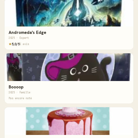
Andromeda's Edge
2025 · Expert
5,0/5
1 avis
Boooop
2025 · Famille
Pas encore noté