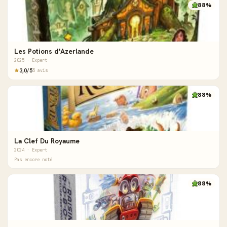
88%
Les Potions d'Azerlande
2025 · Expert
3,0/5
5 avis
88%
La Clef Du Royaume
2024 · Expert
Pas encore noté
88%