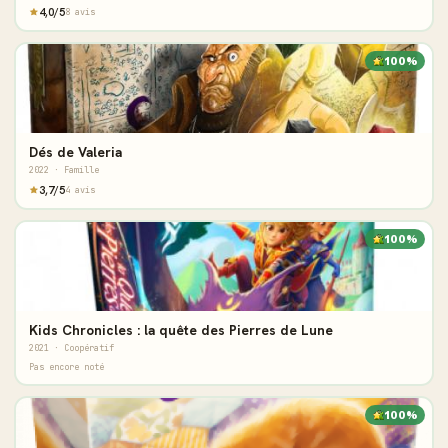
4,0/5
8 avis
100%
Dés de Valeria
2022 · Famille
3,7/5
4 avis
100%
Kids Chronicles : la quête des Pierres de Lune
2021 · Coopératif
Pas encore noté
100%