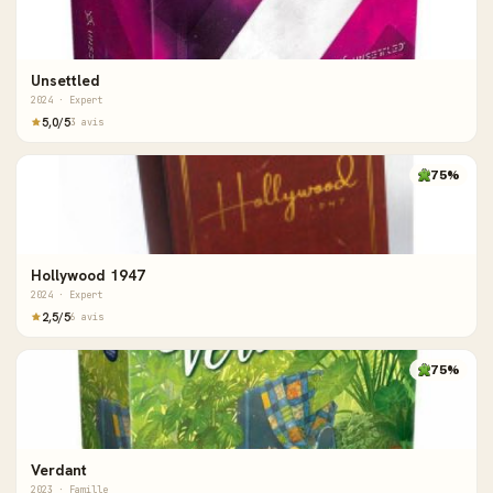
Unsettled
2024 · Expert
5,0/5
3 avis
75%
Hollywood 1947
2024 · Expert
2,5/5
6 avis
75%
Verdant
2023 · Famille