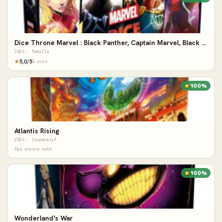
Dice Throne Marvel : Black Panther, Captain Marvel, Black Widow, Dr Strange
2024 · Famille
5,0/5
3 avis
100%
Atlantis Rising
2024 · Coopératif
Pas encore noté
100%
Wonderland's War