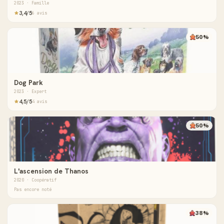
2023 · Famille
3,4/5
6 avis
50%
Dog Park
2023 · Expert
4,5/5
4 avis
50%
L'ascension de Thanos
2020 · Coopératif
Pas encore noté
38%