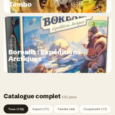
Tembo
100%
2026 · FAMILLE · 2-4 J
Borealis : Expéditions
Arctiques
4,0/5
· 4 avis joueurs
Catalogue complet
132 jeux
Tous (132)
Expert (71)
Famille (44)
Coopératif (17)