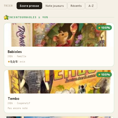
Score presse
Note joueurs
Récents
A-Z
TRIER :
INCONTOURNABLES ≥ 90%
100%
Babioles
2026 · Famille
5,0/5
2 avis
100%
Tembo
2026 · Coopératif
Pas encore noté