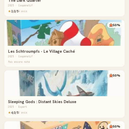
The Dark Quarter
2025 · Coopératif
3,0/5
4 avis
50%
Les Schtroumpfs - Le Village Caché
2025 · Coopératif
Pas encore noté
50%
Sleeping Gods : Distant Skies Deluxe
2025 · Expert
4,0/5
2 avis
50%