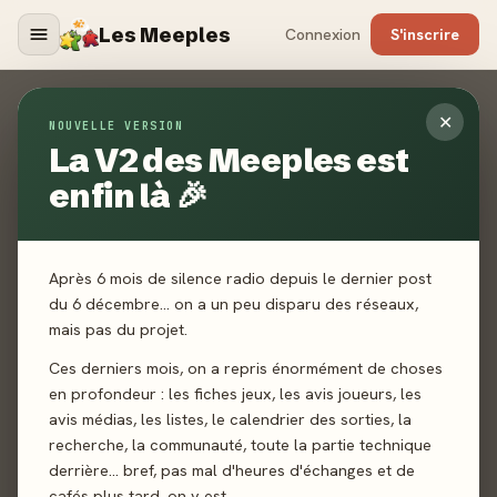
Les Meeples
Connexion
S'inscrire
Contact
✕
NOUVELLE VERSION
La V2 des Meeples est
ACCUEIL
CONTACT
enfin là 🎉
Un jeu non référencé ? Un média manquant ? Un bug ? Une
toute autre demande ? Envoyez-nous un mail, nous vous
répondrons dans les plus brefs délais.
Après 6 mois de silence radio depuis le dernier post
du 6 décembre… on a un peu disparu des réseaux,
mais pas du projet.
Ces derniers mois, on a repris énormément de choses
en profondeur : les fiches jeux, les avis joueurs, les
avis médias, les listes, le calendrier des sorties, la
recherche, la communauté, toute la partie technique
derrière… bref, pas mal d'heures d'échanges et de
cafés plus tard, on y est.