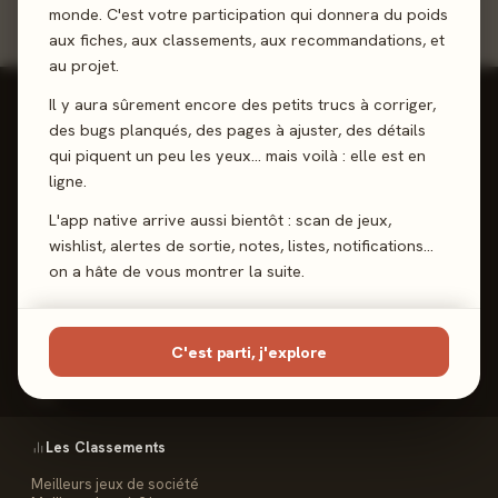
monde. C'est votre participation qui donnera du poids
aux fiches, aux classements, aux recommandations, et
au projet.
Il y aura sûrement encore des petits trucs à corriger,
des bugs planqués, des pages à ajuster, des détails
qui piquent un peu les yeux… mais voilà : elle est en
ligne.
Reviews, Avis & Tendances
Jeux de Société
L'app native arrive aussi bientôt : scan de jeux,
wishlist, alertes de sortie, notes, listes, notifications…
on a hâte de vous montrer la suite.
Les Meeples
C'est parti, j'explore
Le Site
Contact
FAQ
Les Classements
Meilleurs jeux de société