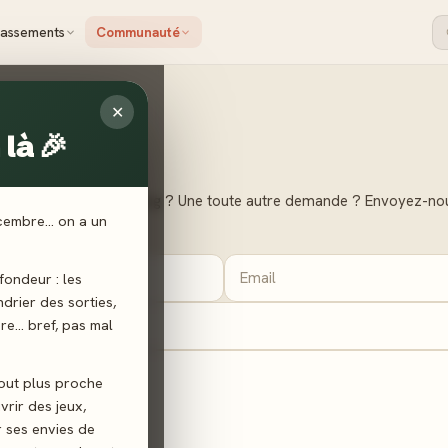
lassements
Communauté
✕
là 🎉
média manquant ? Un bug ? Une toute autre demande ? Envoyez-nou
écembre… on a un
fs délais.
ondeur : les
endrier des sorties,
ère… bref, pas mal
tout plus proche
vrir des jeux,
r ses envies de