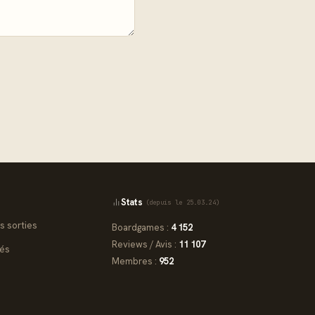
Stats
(depuis le 25.03.24)
s sorties
Boardgames :
4 152
Reviews / Avis :
11 107
iés
Membres :
952