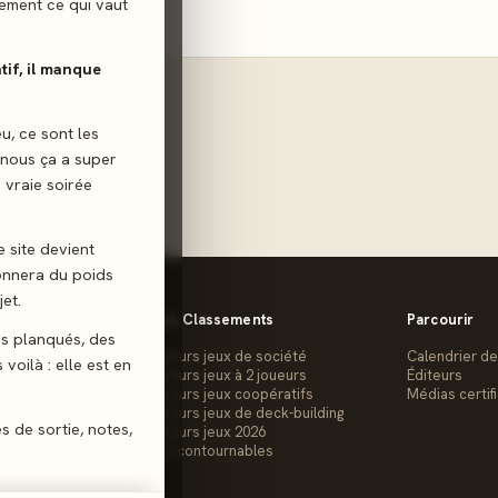
ilement ce qui vaut
atif, il manque
eu, ce sont les
 nous ça a super
 vraie soirée
e site devient
donnera du poids
et.
Les Classements
Parcourir
gs planqués, des
Meilleurs jeux de société
Calendrier de
voilà : elle est en
Meilleurs jeux à 2 joueurs
Éditeurs
Meilleurs jeux coopératifs
Médias certif
Meilleurs jeux de deck-building
es de sortie, notes,
Meilleurs jeux 2026
Les Incontournables