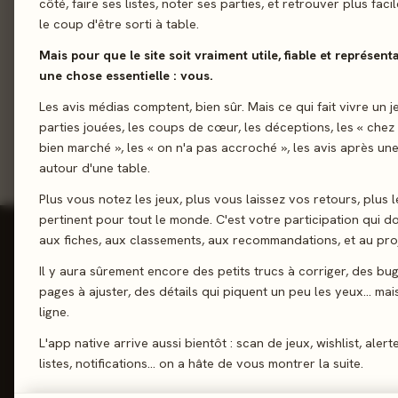
côté, faire ses listes, noter ses parties, et retrouver plus fac
le coup d'être sorti à table.
Mais pour que le site soit vraiment utile, fiable et représent
Envoyer
une chose essentielle : vous.
Les avis médias comptent, bien sûr. Mais ce qui fait vivre un j
parties jouées, les coups de cœur, les déceptions, les « chez
bien marché », les « on n'a pas accroché », les avis après une
autour d'une table.
Plus vous notez les jeux, plus vous laissez vos retours, plus l
pertinent pour tout le monde. C'est votre participation qui 
aux fiches, aux classements, aux recommandations, et au proj
Les Meeples
Il y aura sûrement encore des petits trucs à corriger, des bu
Le Site
pages à ajuster, des détails qui piquent un peu les yeux… mais 
Contact
Reviews, Avis & Tendances
ligne.
FAQ
Jeux de Société
L'app native arrive aussi bientôt : scan de jeux, wishlist, alert
listes, notifications… on a hâte de vous montrer la suite.