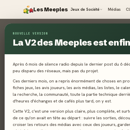
Les Meeples
Jeux de Société
Médias
C
Contact
NOUVELLE VERSION
La V2 des Meeples est enfin 
ACCUEIL
CONTACT
Un jeu non référencé ? Un 
Après 6 mois de silence radio depuis le dernier post du 6 d
répondrons dans les plus bre
peu disparu des réseaux, mais pas du projet.
Ces derniers mois, on a repris énormément de choses en prof
fiches jeux, les avis joueurs, les avis médias, les listes, le cal
la recherche, la communauté, toute la partie technique derri
d'heures d'échanges et de cafés plus tard, on y est.
Cette V2, c'est une version plus claire, plus complète, et sur
de ce qu'on avait en tête au départ : suivre les sorties, décou
croiser les retours des médias avec ceux des joueurs, garde