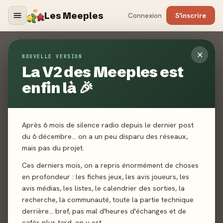
Les Meeples
Connexion
S'inscrire
Contact
✕
NOUVELLE VERSION
La V2 des Meeples est
ACCUEIL
CONTACT
enfin là 🎉
Un jeu non référencé ? Un média manquant ? Un bug ? Une
toute autre demande ? Envoyez-nous un mail, nous vous
répondrons dans les plus brefs délais.
Après 6 mois de silence radio depuis le dernier post
du 6 décembre… on a un peu disparu des réseaux,
mais pas du projet.
Ces derniers mois, on a repris énormément de choses
en profondeur : les fiches jeux, les avis joueurs, les
avis médias, les listes, le calendrier des sorties, la
recherche, la communauté, toute la partie technique
derrière… bref, pas mal d'heures d'échanges et de
cafés plus tard, on y est.