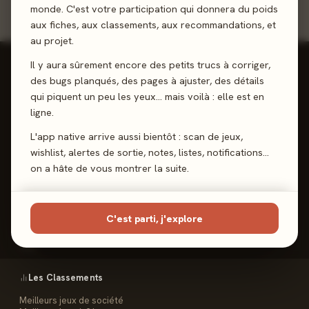
monde. C'est votre participation qui donnera du poids
aux fiches, aux classements, aux recommandations, et
au projet.
Il y aura sûrement encore des petits trucs à corriger,
des bugs planqués, des pages à ajuster, des détails
qui piquent un peu les yeux… mais voilà : elle est en
ligne.
Reviews, Avis & Tendances
Jeux de Société
L'app native arrive aussi bientôt : scan de jeux,
wishlist, alertes de sortie, notes, listes, notifications…
on a hâte de vous montrer la suite.
Les Meeples
C'est parti, j'explore
Le Site
Contact
FAQ
Les Classements
Meilleurs jeux de société