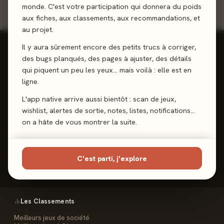
monde. C'est votre participation qui donnera du poids
aux fiches, aux classements, aux recommandations, et
au projet.
Il y aura sûrement encore des petits trucs à corriger,
des bugs planqués, des pages à ajuster, des détails
qui piquent un peu les yeux… mais voilà : elle est en
ligne.
Reviews, Avis & Tendances
Jeux de Société
L'app native arrive aussi bientôt : scan de jeux,
wishlist, alertes de sortie, notes, listes, notifications…
on a hâte de vous montrer la suite.
Les Meeples
C'est parti, j'explore
Le Site
Contact
FAQ
Les Classements
Meilleurs jeux de société