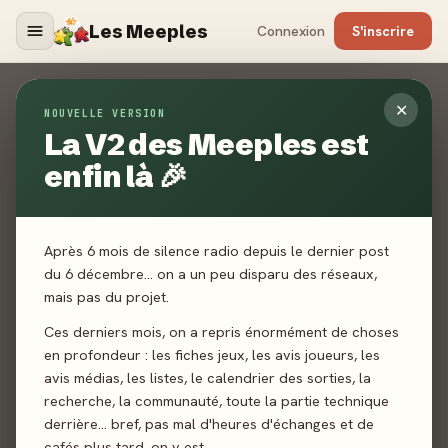
Les Meeples
Connexion
S'inscrire
Contact
✕
NOUVELLE VERSION
La V2 des Meeples est
ACCUEIL
CONTACT
enfin là 🎉
Un jeu non référencé ? Un média manquant ? Un bug ? Une
toute autre demande ? Envoyez-nous un mail, nous vous
répondrons dans les plus brefs délais.
Après 6 mois de silence radio depuis le dernier post
du 6 décembre… on a un peu disparu des réseaux,
mais pas du projet.
Ces derniers mois, on a repris énormément de choses
en profondeur : les fiches jeux, les avis joueurs, les
avis médias, les listes, le calendrier des sorties, la
recherche, la communauté, toute la partie technique
derrière… bref, pas mal d'heures d'échanges et de
cafés plus tard, on y est.